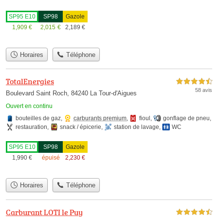
SP95 E10
SP98
Gazole
1,909
€
2,015
€
2,189
€
Horaires
Téléphone
TotalEnergies
4,5 étoiles sur 5
58 avis
Boulevard Saint Roch, 84240 La Tour-d'Aigues
Ouvert en continu
bouteilles de gaz
,
carburants premium
,
fioul
,
gonflage de pneu
,
restauration
,
snack / épicerie
,
station de lavage
,
WC
SP95 E10
SP98
Gazole
1,990
€
épuisé
2,230
€
Horaires
Téléphone
Carburant LOTI le Puy
4,5 étoiles sur 5