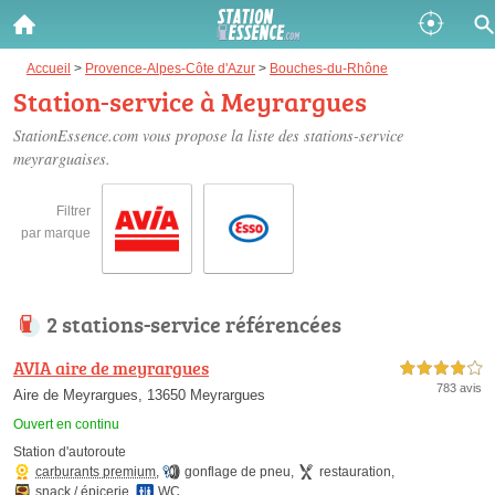
Gazole :
Accueil
>
Provence-Alpes-Côte d'Azur
>
Bouches-du-Rhône
Station-service à Meyrargues
Disponible
Épuisé
StationEssence.com vous propose la liste des
stations-service
meyrarguaises
.
SP 98 :
Disponible
Épuisé
Filtrer
par marque
SP 95 :
Disponible
Épuisé
2 stations-service référencées
AVIA aire de meyrargues
4,0 étoiles sur 5
783 avis
Aire de Meyrargues, 13650 Meyrargues
Ouvert en continu
Fermer
Station d'autoroute
carburants premium
,
gonflage de pneu
,
restauration
,
snack / épicerie
,
WC