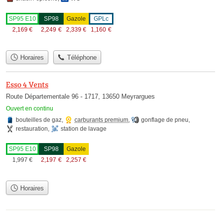
SP95 E10
SP98
Gazole
GPLc
2,169
€
2,249
€
2,339
€
1,160
€
Horaires
Téléphone
Esso 4 Vents
Route Départementale 96 - 1717, 13650 Meyrargues
Ouvert en continu
bouteilles de gaz
,
carburants premium
,
gonflage de pneu
,
restauration
,
station de lavage
SP95 E10
SP98
Gazole
1,997
€
2,197
€
2,257
€
Horaires