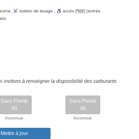
icerie
,
station de lavage
,
accès
PMR
(entrée
lets
 invitons à renseigner la disponibilité des carburants
Sans Plomb
Sans Plomb
95
98
Inconnue
Inconnue
Mettre à jour