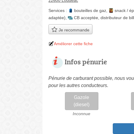
22600 Loudéac
Services :
bouteilles de gaz
,
snack / ép
adaptée)
,
CB acceptée
,
distributeur de bil
Je recommande
Améliorer cette fiche
Infos pénurie
Pénurie de carburant possible, nous vous
pour les autres conducteurs.
Gazole
(diesel)
Inconnue