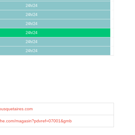
24h/24
24h/24
24h/24
24h/24
24h/24
24h/24
usquetaires.com
che.com/magasin?pdvref=07001&gmb