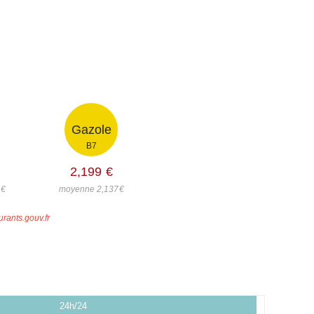
Gazole
B7
2,199
€
6
€
moyenne 2,137
€
urants.gouv.fr
24h/24