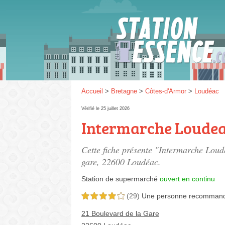
Gaz
SP 9
Accueil
>
Bretagne
>
Côtes-d'Armor
>
Loudéac
Vérifié le 25 juillet 2026
Intermarche Loude
SP 9
Cette fiche présente "Intermarche Loud
gare
, 22600 Loudéac.
Station de supermarché
ouvert en continu
(29)
Une personne
recomman
4,0 étoiles sur 5
21 Boulevard de la Gare