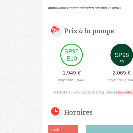
Informations communiquées par nos visiteurs.
Prix à la pompe
SP95
SP98
E10
E5
1,949
€
2,069
€
moyenne 1,944
€
moyenne 2,05
Relevés du 04/08/2026 à 10:11, source
prix-carb
Horaires
Lundi