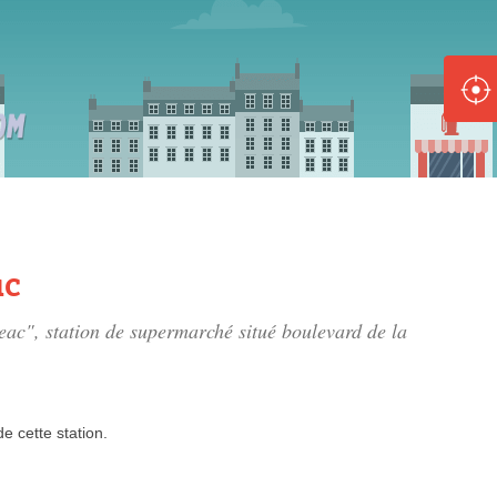
ole :
Disponible
Épuisé
8 :
Disponible
Épuisé
ac
5 :
eac", station de supermarché situé
boulevard de la
Disponible
Épuisé
de
cette station.
Fe