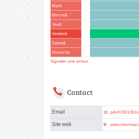
Mardi
Mercredi
Jeudi
Vendredi
Samedi
Dimanche
Signaler une erreur
Contact
Email
pdv07001ⓐmo
Site web
www.intermar