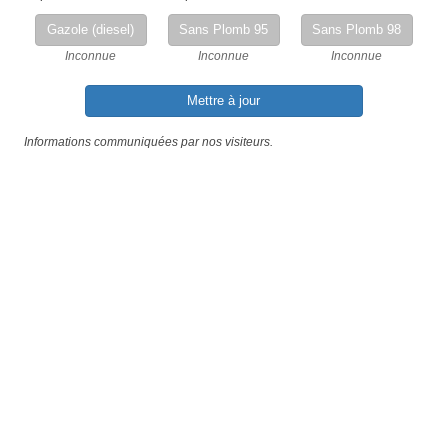
Gazole (diesel)
Sans Plomb 95
Sans Plomb 98
Inconnue
Inconnue
Inconnue
Mettre à jour
Informations communiquées par nos visiteurs.