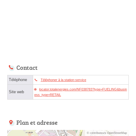
Contact
Téléphone
Téléphoner à la station-service
locator.totalenergies.com/NF038783?type=FUELING&busin
Site web
ess_type=RETAIL
Plan et adresse
© contributeurs OpenStreetMap