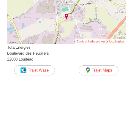
Corriger l’adresse ou la localisation
TotalEnergies
Boulevard des Peupliers
22600 Loudéac
Trajet Waze
Trajet Maps