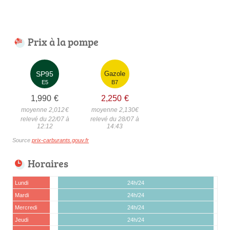
Prix à la pompe
SP95
Gazole
E5
B7
1,990
€
2,250
€
moyenne 2,012
€
moyenne 2,130
€
relevé du 22/07 à
relevé du 28/07 à
12:12
14:43
Source
prix-carburants.gouv.fr
Horaires
Lundi
24h/24
Mardi
24h/24
Mercredi
24h/24
Jeudi
24h/24