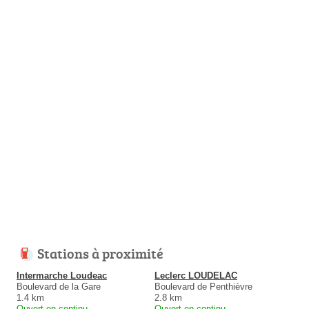
Stations à proximité
Intermarche Loudeac
Leclerc LOUDELAC
Boulevard de la Gare
Boulevard de Penthièvre
1.4 km
2.8 km
Ouvert en continu
Ouvert en continu