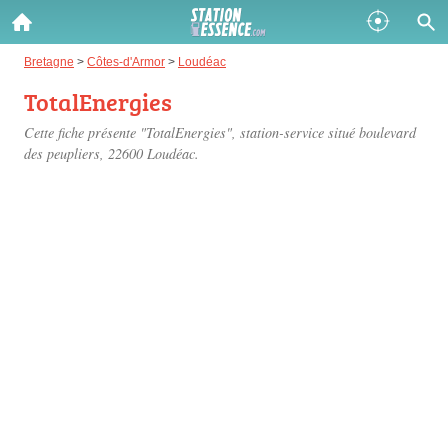
Gazole :
Bretagne
>
Côtes-d'Armor
>
Loudéac
TotalEnergies
Disponible
Épuisé
Cette fiche présente "TotalEnergies", station-service situé
boulevard
SP 98 :
des peupliers
, 22600 Loudéac.
Disponible
Épuisé
SP 95 :
Disponible
Épuisé
Fermer