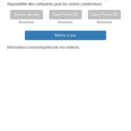
disponibilité des carburants pour les autres conducteurs.
Gazole (diesel)
Sans Plomb 95
Sans Plomb 98
Inconnue
Inconnue
Inconnue
Mettre à jour
Informations communiquées par nos visiteurs.