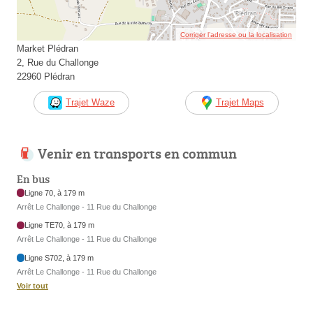
Corriger l’adresse ou la localisation
Market Plédran
2, Rue du Challonge
22960 Plédran
Trajet Waze
Trajet Maps
Venir en transports en commun
En bus
Ligne 70, à 179 m
Arrêt Le Challonge - 11 Rue du Challonge
Ligne TE70, à 179 m
Arrêt Le Challonge - 11 Rue du Challonge
Ligne S702, à 179 m
Arrêt Le Challonge - 11 Rue du Challonge
Voir tout