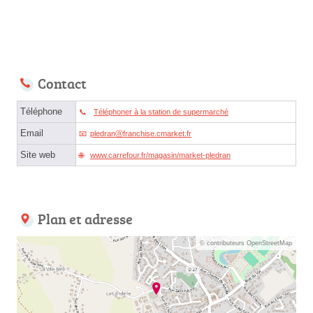
Contact
Téléphone
Téléphoner à la station de supermarché
Email
pledranⓐfranchise.cmarket.fr
Site web
www.carrefour.fr/magasin/market-pledran
Plan et adresse
© contributeurs OpenStreetMap