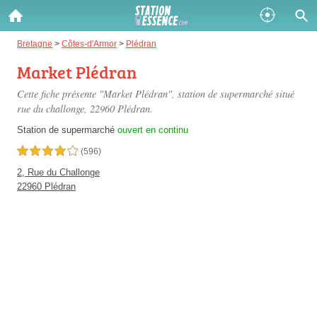
Gazole :
Bretagne
>
Côtes-d'Armor
>
Plédran
Market Plédran
Disponible
Épuisé
Cette fiche présente "Market Plédran", station de supermarché situé
SP 98 :
rue du challonge
, 22960 Plédran.
Disponible
Épuisé
Station de supermarché
ouvert en continu
4,0 étoiles sur 5
(596)
SP 95 :
2, Rue du Challonge
Disponible
Épuisé
22960 Plédran
Fermer