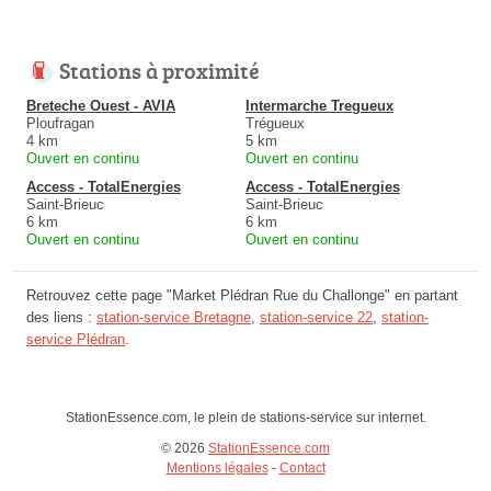
Stations à proximité
Breteche Ouest - AVIA
Intermarche Tregueux
Ploufragan
Trégueux
4 km
5 km
Ouvert en continu
Ouvert en continu
Access - TotalEnergies
Access - TotalEnergies
Saint-Brieuc
Saint-Brieuc
6 km
6 km
Ouvert en continu
Ouvert en continu
Retrouvez cette page "Market Plédran Rue du Challonge" en partant
des liens :
station-service Bretagne
,
station-service 22
,
station-
service Plédran
.
StationEssence.com, le plein de stations-service sur internet.
© 2026
StationEssence.com
Mentions légales
-
Contact