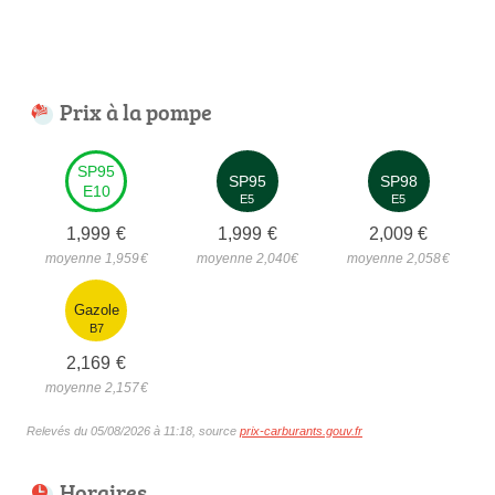
Prix à la pompe
SP95
SP95
SP98
E10
E5
E5
1,999
€
1,999
€
2,009
€
moyenne 1,959
€
moyenne 2,040
€
moyenne 2,058
€
Gazole
B7
2,169
€
moyenne 2,157
€
Relevés du 05/08/2026 à 11:18, source
prix-carburants.gouv.fr
Horaires