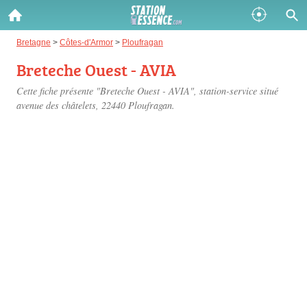
Gazole :
Bretagne
>
Côtes-d'Armor
>
Ploufragan
Breteche Ouest - AVIA
Disponible
Épuisé
Cette fiche présente "Breteche Ouest - AVIA", station-service situé
SP 98 :
avenue des châtelets
, 22440 Ploufragan.
Disponible
Épuisé
SP 95 :
Disponible
Épuisé
Fermer