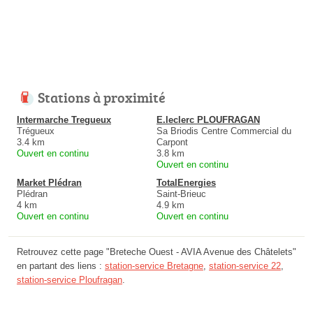
Stations à proximité
Intermarche Tregueux
E.leclerc PLOUFRAGAN
Trégueux
Sa Briodis Centre Commercial du
3.4 km
Carpont
Ouvert en continu
3.8 km
Ouvert en continu
Market Plédran
TotalEnergies
Plédran
Saint-Brieuc
4 km
4.9 km
Ouvert en continu
Ouvert en continu
Retrouvez cette page "Breteche Ouest - AVIA Avenue des Châtelets"
en partant des liens :
station-service Bretagne
,
station-service 22
,
station-service Ploufragan
.