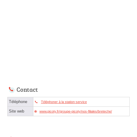
Contact
Téléphone
Téléphoner à la station-service
Site web
www.picoty.fr/groupe-picoty/nos-filiales/breteche/