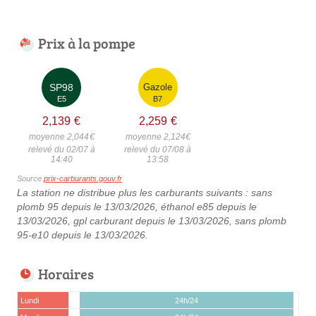
Prix à la pompe
SP98
Gazole
E5
B7
2,139
€
2,259
€
moyenne 2,044
€
moyenne 2,124
€
relevé du 02/07 à
relevé du 07/08 à
14:40
13:58
Source
prix-carburants.gouv.fr
La station ne distribue plus les carburants suivants : sans
plomb 95 depuis le 13/03/2026, éthanol e85 depuis le
13/03/2026, gpl carburant depuis le 13/03/2026, sans plomb
95-e10 depuis le 13/03/2026.
Horaires
Lundi
24h/24