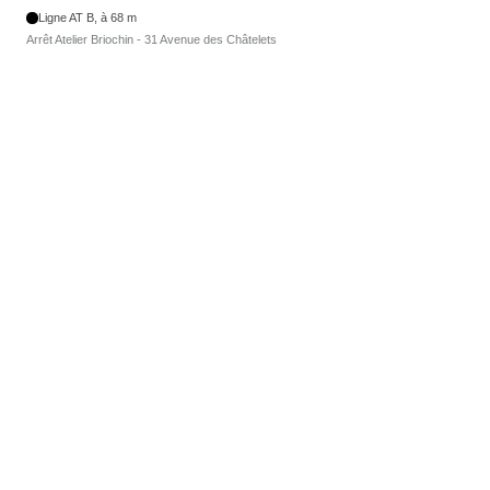
Ligne AT B, à 68 m
Arrêt Atelier Briochin - 31 Avenue des Châtelets