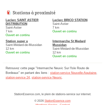
Stations à proximité
Leclerc SAINT ASTIER
Leclerc BRICO STATION
DISTRIBUTION
Saint-Astier
Saint-Astier
7 km
7 km
Ouvert en continu
Ouvert en continu
Station super u
Intermarche St Medard
Saint-Médard-de-Mussidan
Mussidan
12 km
Saint-Médard-de-Mussidan
Ouvert en continu
12 km
Ouvert en continu
Retrouvez cette page "Intermarche Neuvic Sur l'Isle Route de
Bordeaux" en partant des liens :
station-service Nouvelle-Aquitaine
,
station-service 24
,
station-service Neuvic
.
StationEssence.com, le plein de stations-service sur internet.
© 2026
StationEssence.com
Mentions légales
-
Contact