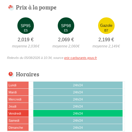
Prix à la pompe
SP95
SP98
Gazole
E5
E5
B7
2,019
€
2,069
€
2,199
€
moyenne 2,036
€
moyenne 2,060
€
moyenne 2,149
€
Relevés du 05/08/2026 à 10:34, source
prix-carburants.gouv.fr
Horaires
Lundi
24h/24
Mardi
24h/24
Mercredi
24h/24
Jeudi
24h/24
Vendredi
24h/24
Samedi
24h/24
Dimanche
24h/24