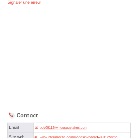
Signaler une erreur
Contact
Email
pdv09112ⓐmousquetaires.com
Site web
www.intermarche.com/magasin?pdvref=09112&gmb