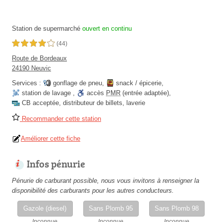
Station de supermarché
ouvert en continu
4,0 étoiles sur 5
(44)
Route de Bordeaux
24190 Neuvic
Services :
gonflage de pneu
,
snack / épicerie
,
station de lavage
,
accès
PMR
(entrée adaptée)
,
CB acceptée
,
distributeur de billets
,
laverie
Recommander cette station
Améliorer cette fiche
Infos pénurie
Pénurie de carburant possible, nous vous invitons à renseigner la
disponibilité des carburants pour les autres conducteurs.
Gazole (diesel)
Sans Plomb 95
Sans Plomb 98
Inconnue
Inconnue
Inconnue