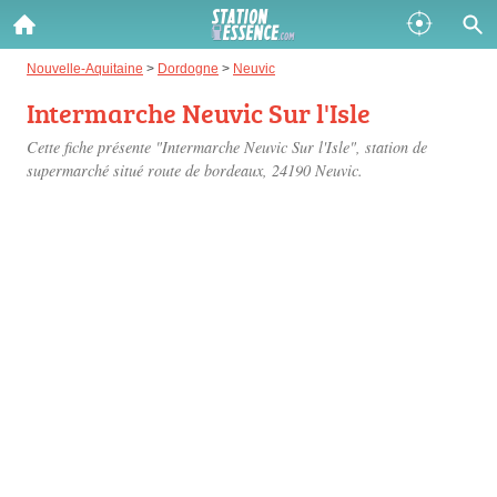
Gazole :
Nouvelle-Aquitaine
>
Dordogne
>
Neuvic
Intermarche Neuvic Sur l'Isle
Disponible
Épuisé
Cette fiche présente "Intermarche Neuvic Sur l'Isle", station de
SP 98 :
supermarché situé
route de bordeaux
, 24190 Neuvic.
Disponible
Épuisé
SP 95 :
Disponible
Épuisé
Fermer