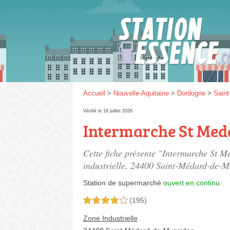
Gaz
SP 9
Accueil
>
Nouvelle-Aquitaine
>
Dordogne
>
Sain
Vérifié le 18 juillet 2026
Intermarche St Med
SP 9
Cette fiche présente "Intermarche St 
industrielle
, 24400 Saint-Médard-de-M
Station de supermarché
ouvert en continu
(195)
4,0 étoiles sur 5
Zone Industrielle