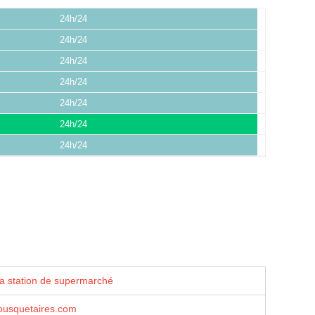
24h/24
24h/24
24h/24
24h/24
24h/24
24h/24
24h/24
la station de supermarché
usquetaires.com