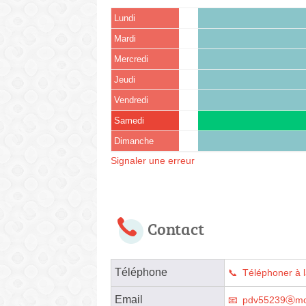
Lundi
Mardi
Mercredi
Jeudi
Vendredi
Samedi
Dimanche
Signaler une erreur
Contact
Téléphone
Téléphoner à 
Email
pdv55239ⓐmo