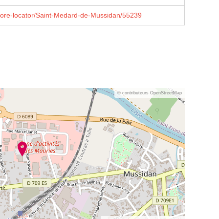
store-locator/Saint-Medard-de-Mussidan/55239
© contributeurs OpenStreetMap