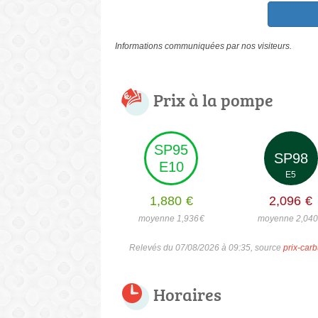
Informations communiquées par nos visiteurs.
Prix à la pompe
SP95
SP98
E10
E5
1,880
€
2,096
€
moyenne 1,936
€
moyenne 2,04
Relevés du 07/08/2026 à 09:35, source
prix-carb
Horaires