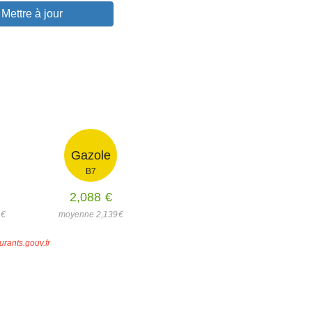
Mettre à jour
Gazole
B7
2,088
€
0
€
moyenne 2,139
€
urants.gouv.fr