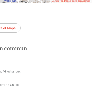
Corriger l’adresse ou la localisation
rajet Maps
 en commun
d Villechanoux
ral de Gaulle