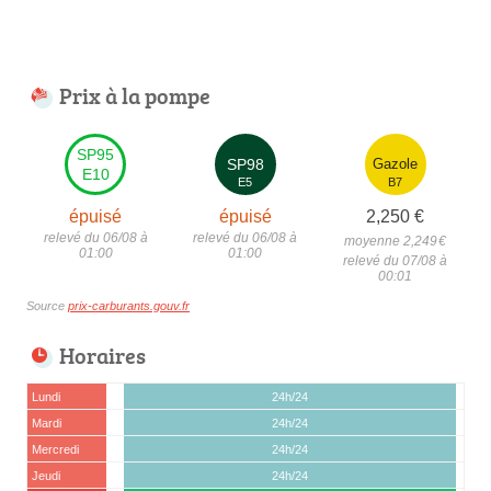
Prix à la pompe
SP95
SP98
Gazole
E10
E5
B7
épuisé
épuisé
2,250
€
relevé du 06/08 à
relevé du 06/08 à
moyenne 2,249
€
01:00
01:00
relevé du 07/08 à
00:01
Source
prix-carburants.gouv.fr
Horaires
Lundi
24h/24
Mardi
24h/24
Mercredi
24h/24
Jeudi
24h/24