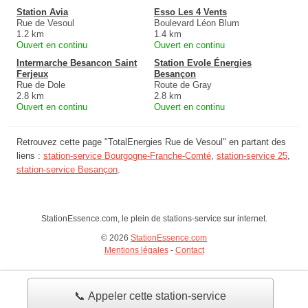
Station Avia
Esso Les 4 Vents
Rue de Vesoul
Boulevard Léon Blum
1.2 km
1.4 km
Ouvert en continu
Ouvert en continu
Intermarche Besancon Saint
Station Evole Énergies
Ferjeux
Besançon
Rue de Dole
Route de Gray
2.8 km
2.8 km
Ouvert en continu
Ouvert en continu
Retrouvez cette page "TotalEnergies Rue de Vesoul" en partant des
liens :
station-service Bourgogne-Franche-Comté
,
station-service 25
,
station-service Besançon
.
StationEssence.com, le plein de stations-service sur internet.
© 2026
StationEssence.com
Mentions légales
-
Contact
📞 Appeler cette station-service