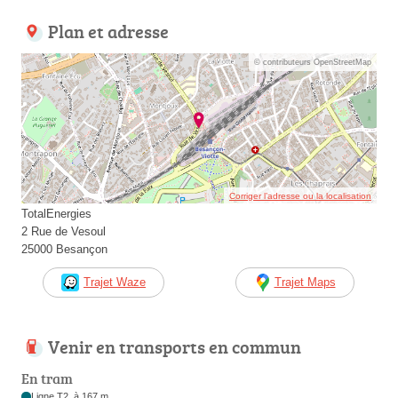
Plan et adresse
© contributeurs OpenStreetMap
Corriger l’adresse ou la localisation
TotalEnergies
2 Rue de Vesoul
25000 Besançon
Trajet Waze
Trajet Maps
Venir en transports en commun
En tram
Ligne T2, à 167 m