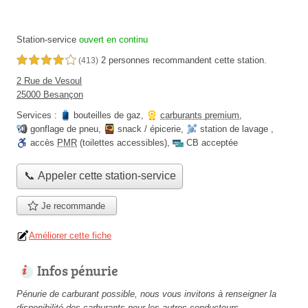
Station-service
ouvert en continu
2 personnes
recommandent
cette station.
4,0 étoiles sur 5
(413)
2 Rue de Vesoul
25000 Besançon
Services :
bouteilles de gaz
,
carburants premium
,
gonflage de pneu
,
snack / épicerie
,
station de lavage
,
accès
PMR
(toilettes accessibles)
,
CB acceptée
📞 Appeler cette station-service
Je recommande
Améliorer cette fiche
Infos pénurie
Pénurie de carburant possible, nous vous invitons à renseigner la
disponibilité des carburants pour les autres conducteurs.