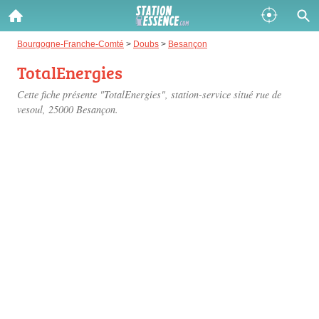
Gazole :
Bourgogne-Franche-Comté
>
Doubs
>
Besançon
TotalEnergies
Disponible
Épuisé
Cette fiche présente "TotalEnergies", station-service situé
rue de
SP 98 :
vesoul
, 25000 Besançon.
Disponible
Épuisé
SP 95 :
Disponible
Épuisé
Fermer