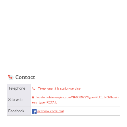
Contact
Téléphone
Téléphoner à la station-service
locator.totalenergies.com/NF058929?type=FUELING&busin
Site web
ess_type=RETAIL
Facebook
facebook.com/Total