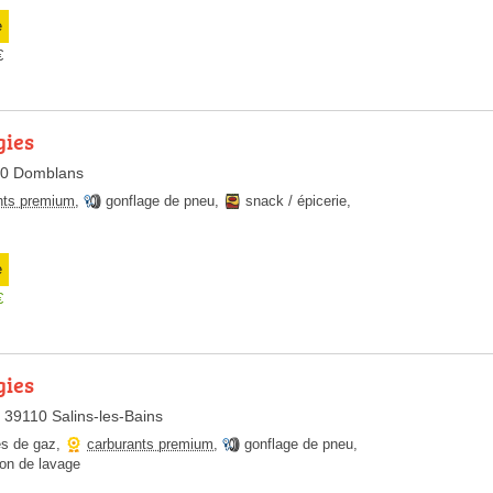
e
€
gies
10 Domblans
nts premium
,
gonflage de pneu
,
snack / épicerie
,
e
€
gies
, 39110 Salins-les-Bains
es de gaz
,
carburants premium
,
gonflage de pneu
,
ion de lavage