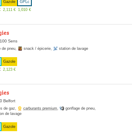
Gazole
GPLc
€
2,111
€
1,010
€
gies
9100 Sens
e de pneu
,
snack / épicerie
,
station de lavage
Gazole
€
2,123
€
gies
 Belfort
es de gaz
,
carburants premium
,
gonflage de pneu
,
ion de lavage
Gazole