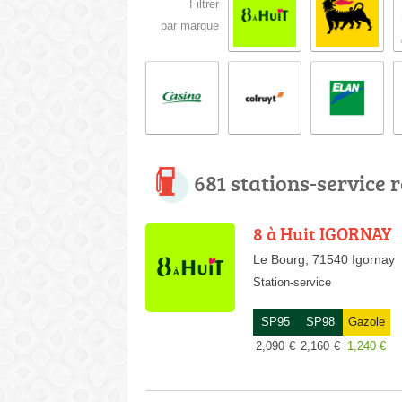
Filtrer
par marque
681 stations-service 
8 à Huit IGORNAY
Le Bourg, 71540 Igornay
Station-service
SP95
SP98
Gazole
2,090
€
2,160
€
1,240
€