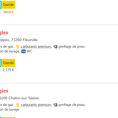
Gazole
€
épuisé
gies
eppes, 71260 Fleurville
es de gaz
,
carburants premium
,
gonflage de pneu
,
ion de lavage
,
WC
Gazole
€
2,175
€
gies
1100 Chalon-sur-Saône
es de gaz
,
carburants premium
,
gonflage de pneu
,
ion de lavage