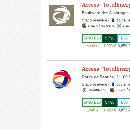
Access - TotalEner
Boulevard des Allobroges,
Station-service
-
bouteill
snack / épicerie
,
stat
SP95 E10
SP98
E85
épuisé
1,990
€
0,859
Access - TotalEner
Route de Beaune, 21160 
Station-service
-
bouteill
restauration
,
snack / 
SP95 E10
SP98
E85
1,946
€
1,990
€
0,872