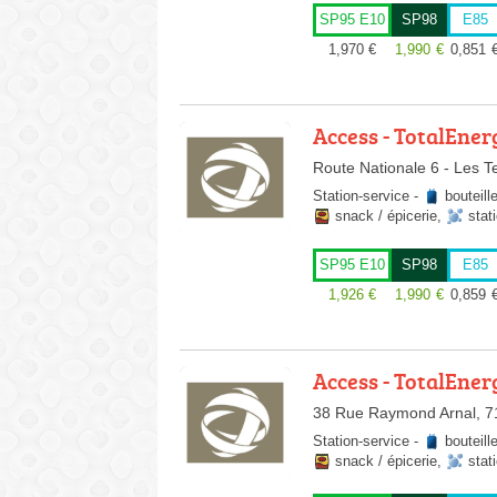
SP95 E10
SP98
E85
1,970
€
1,990
€
0,851
Access - TotalEner
Route Nationale 6 - Les T
Station-service
-
bouteill
snack / épicerie
,
stat
SP95 E10
SP98
E85
1,926
€
1,990
€
0,859
Access - TotalEner
38 Rue Raymond Arnal, 7
Station-service
-
bouteill
snack / épicerie
,
stat