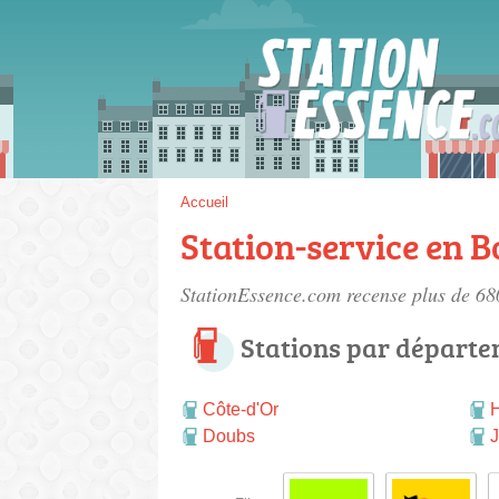
Gaz
SP 9
Accueil
Station-service en
SP 9
StationEssence.com recense plus de 6
Stations par départ
Côte-d'Or
Doubs
J