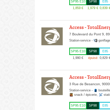
SP95 E10
SP98
E85
1,859
€
1,979
€
0,839
Access - TotalEner
7 Boulevard du Pont 9, 8
Station-service
-
gonflag
SP95 E10
SP98
E85
1,990
€
épuisé
0,829
Access - TotalEner
3 Rue de Besancon, 90000
Station-service
-
bouteill
snack / épicerie
,
stat
SP95 E10
SP98
E85