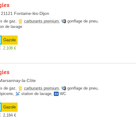
gies
 21121 Fontaine-lès-Dijon
es de gaz
,
carburants premium
,
gonflage de pneu
,
ion de lavage
Gazole
€
2,108
€
gies
Marsannay-la-Côte
es de gaz
,
carburants premium
,
gonflage de pneu
,
épicerie
,
station de lavage
,
WC
Gazole
€
2,184
€