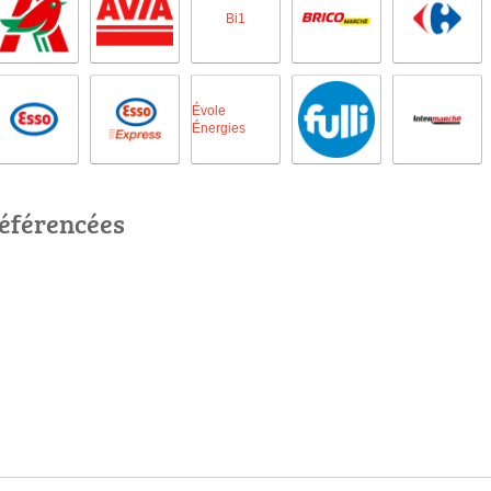
Bi1
Évole
Énergies
référencées