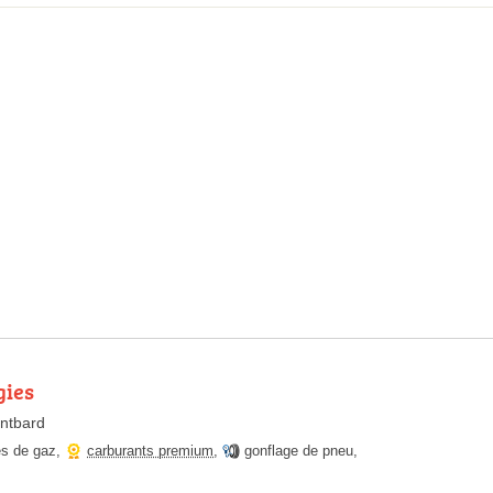
gies
ntbard
es de gaz
,
carburants premium
,
gonflage de pneu
,