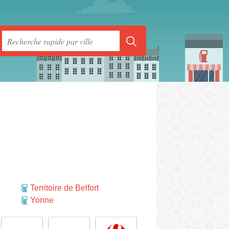
Territoire de Belfort
Yonne
rmer