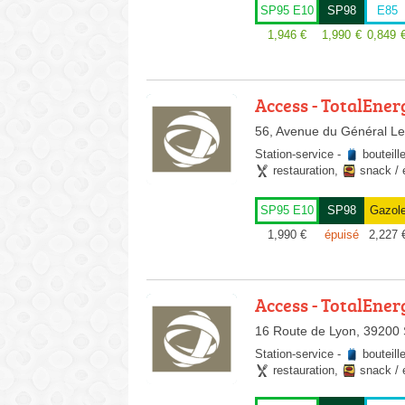
SP95 E10
SP98
E85
1,946
€
1,990
€
0,849
Access - TotalEner
56, Avenue du Général Lec
Station-service
-
bouteill
restauration
,
snack / 
SP95 E10
SP98
Gazol
1,990
€
épuisé
2,227
Access - TotalEner
16 Route de Lyon, 39200 
Station-service
-
bouteill
restauration
,
snack / 