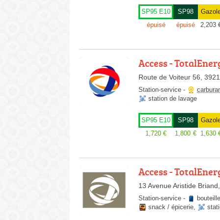
SP95 E10
SP98
Gazol
épuisé
épuisé
2,203
Access - TotalEner
Route de Voiteur 56, 392
Station-service
-
carbura
station de lavage
SP95 E10
SP98
Gazol
1,720
€
1,800
€
1,630
Access - TotalEner
13 Avenue Aristide Briand
Station-service
-
bouteill
snack / épicerie
,
stat