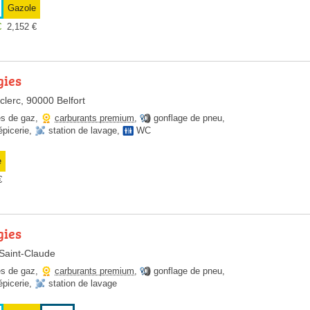
Gazole
€
2,152
€
gies
lerc, 90000 Belfort
es de gaz
,
carburants premium
,
gonflage de pneu
,
épicerie
,
station de lavage
,
WC
e
€
gies
Saint-Claude
es de gaz
,
carburants premium
,
gonflage de pneu
,
épicerie
,
station de lavage