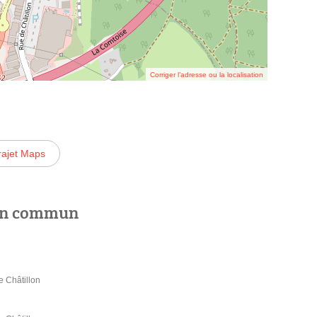
Corriger l’adresse ou la localisation
rajet Maps
 en commun
e Châtillon