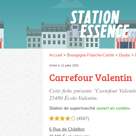
Gaz
SP 9
Accueil
>
Bourgogne-Franche-Comté
>
Doubs
>
Vérifié le 12 juillet 2026
Carrefour Valentin
SP 9
Cette fiche présente "Carrefour Valent
25480 École-Valentin.
Station de supermarché
ouvert en continu
(4587)
4,0 étoiles sur 5
6 Rue de Châtillon