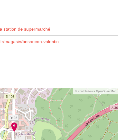
la station de supermarché
.fr/magasin/besancon-valentin
© contributeurs OpenStreetMap