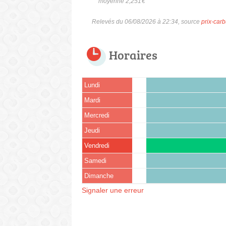
moyenne 2,251
€
Relevés du 06/08/2026 à 22:34, source
prix-carb
Horaires
Lundi
Mardi
Mercredi
Jeudi
Vendredi
Samedi
Dimanche
Signaler une erreur