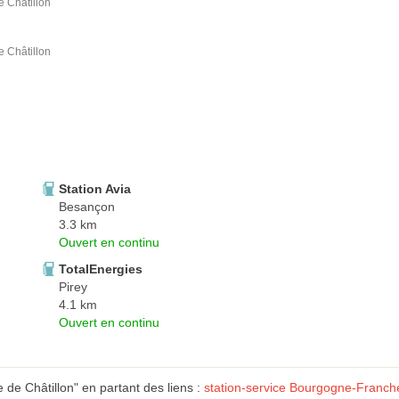
e Châtillon
e Châtillon
Station Avia
Besançon
3.3 km
Ouvert en continu
TotalEnergies
Pirey
4.1 km
Ouvert en continu
 de Châtillon" en partant des liens :
station-service Bourgogne-Franc