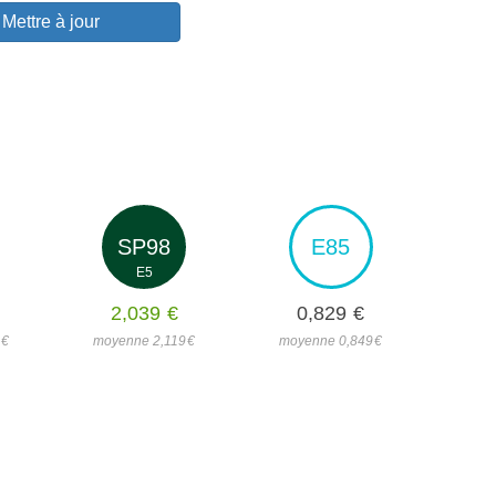
Mettre à jour
SP98
E85
E5
2,039
€
0,829
€
2
€
moyenne 2,119
€
moyenne 0,849
€