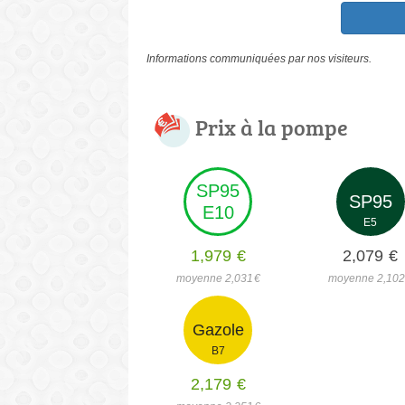
Informations communiquées par nos visiteurs.
Prix à la pompe
SP95
SP95
E10
E5
1,979
€
2,079
€
moyenne 2,031
€
moyenne 2,10
Gazole
B7
2,179
€