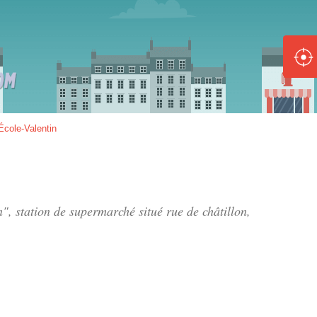
ole :
Disponible
Épuisé
8 :
École-Valentin
Disponible
Épuisé
5 :
in", station de supermarché situé
rue de châtillon
,
Disponible
Épuisé
Fe