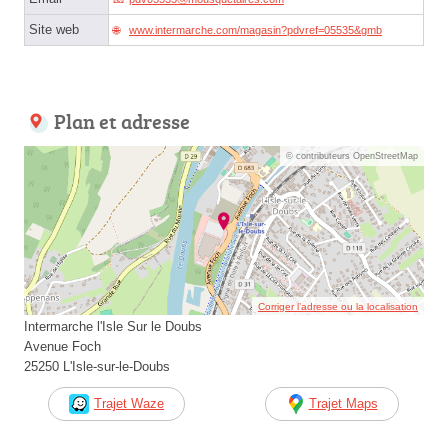
Site web
www.intermarche.com/magasin?pdvref=05535&gmb
Plan et adresse
© contributeurs OpenStreetMap
Corriger l’adresse ou la localisation
Intermarche l'Isle Sur le Doubs
Avenue Foch
25250 L'Isle-sur-le-Doubs
Trajet Waze
Trajet Maps