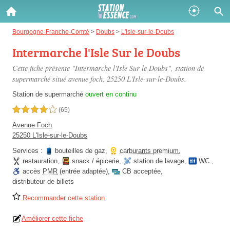
Gazole :
Bourgogne-Franche-Comté
>
Doubs
>
L'Isle-sur-le-Doubs
Intermarche l'Isle Sur le Doubs
Disponible
Épuisé
Cette fiche présente "Intermarche l'Isle Sur le Doubs", station de
SP 98 :
supermarché situé
avenue foch
, 25250 L'Isle-sur-le-Doubs.
Disponible
Épuisé
Station de supermarché
ouvert en continu
4,0 étoiles sur 5
(65)
SP 95 :
Avenue Foch
Disponible
Épuisé
25250 L'Isle-sur-le-Doubs
Services :
bouteilles de gaz
,
carburants premium
,
restauration
,
snack / épicerie
,
station de lavage
,
WC
,
accès
PMR
(entrée adaptée)
,
CB acceptée
,
distributeur de billets
Recommander cette station
Fermer
Améliorer cette fiche