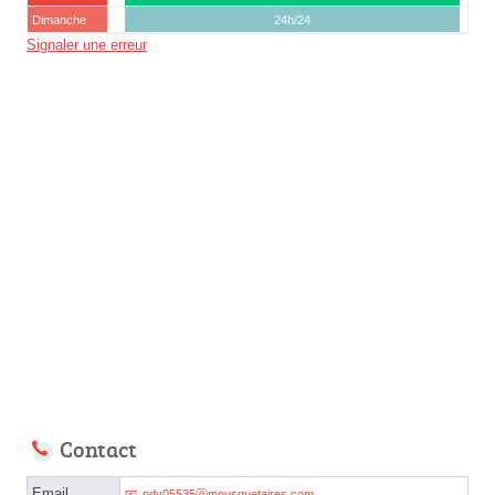
Dimanche
24h/24
Signaler une erreur
Contact
Email
pdv05535ⓐmousquetaires.com