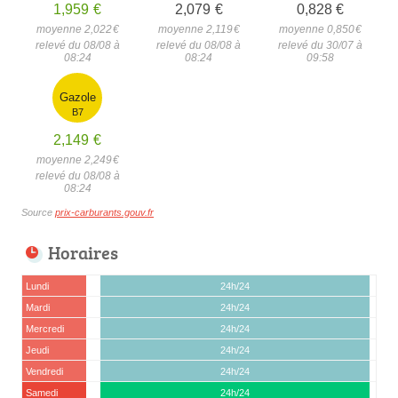
1,959
€
2,079
€
0,828
€
moyenne 2,022
€
moyenne 2,119
€
moyenne 0,850
€
relevé du 08/08 à
relevé du 08/08 à
relevé du 30/07 à
08:24
08:24
09:58
Gazole
B7
2,149
€
moyenne 2,249
€
relevé du 08/08 à
08:24
Source
prix-carburants.gouv.fr
Horaires
Lundi
24h/24
Mardi
24h/24
Mercredi
24h/24
Jeudi
24h/24
Vendredi
24h/24
Samedi
24h/24