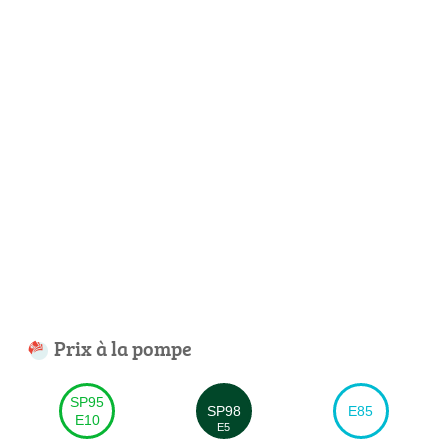
Prix à la pompe
SP95
SP98
E85
E10
E5