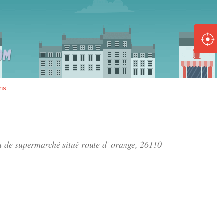
ole :
Disponible
Épuisé
8 :
ns
Disponible
Épuisé
5 :
on de supermarché situé
route d' orange
, 26110
Disponible
Épuisé
Fe