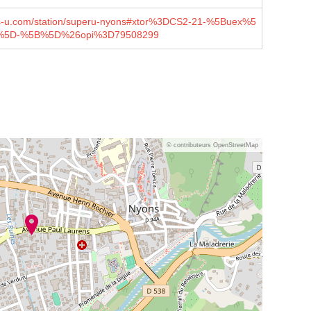
-u.com/station/superu-nyons#xtor%3DCS2-21-%5Buex%5
%5D-%5B%5D%26opi%3D79508299
© contributeurs OpenStreetMap