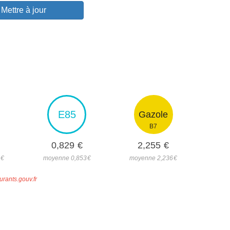
Mettre à jour
E85
Gazole
B7
0,829
€
2,255
€
€
moyenne 0,853
€
moyenne 2,236
€
urants.gouv.fr