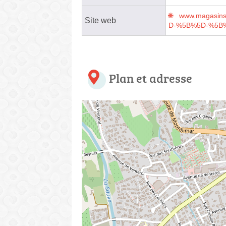
www.magasins
Site web
D-%5B%5D-%5B
Plan et adresse