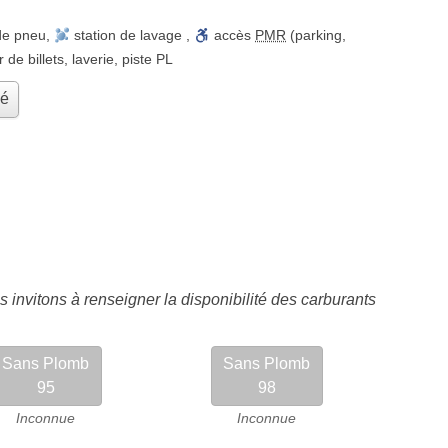
de pneu
,
station de lavage
,
accès
PMR
(parking,
r de billets
,
laverie
,
piste PL
hé
 invitons à renseigner la disponibilité des carburants
Sans Plomb
Sans Plomb
95
98
Inconnue
Inconnue