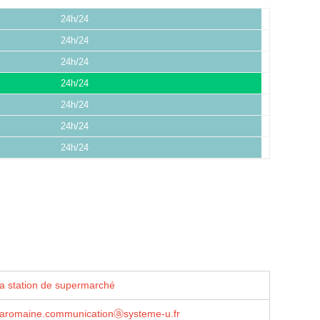
24h/24
24h/24
24h/24
24h/24
24h/24
24h/24
24h/24
la station de supermarché
laromaine.communicationⓐsysteme-u.fr