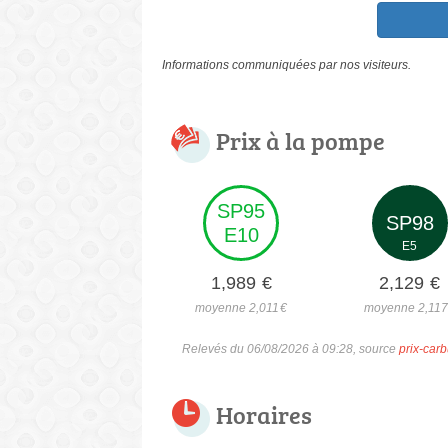
Informations communiquées par nos visiteurs.
Prix à la pompe
SP95
SP98
E10
E5
1,989
€
2,129
€
moyenne 2,011
€
moyenne 2,117
Relevés du 06/08/2026 à 09:28, source
prix-carb
Horaires