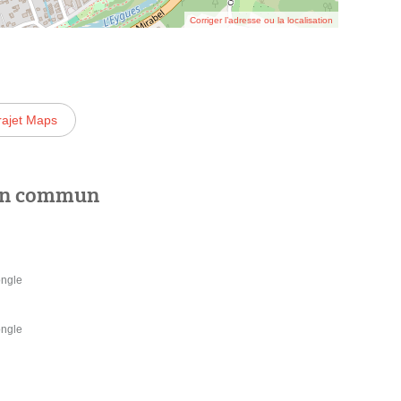
Corriger l’adresse ou la localisation
rajet Maps
 en commun
ongle
ongle