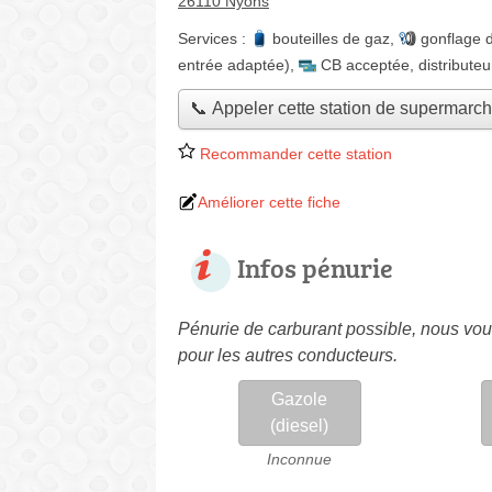
26110 Nyons
Services :
bouteilles de gaz
,
gonflage 
entrée adaptée)
,
CB acceptée
,
distributeu
📞 Appeler cette station de supermarc
Recommander cette station
Améliorer cette fiche
Infos pénurie
Pénurie de carburant possible, nous vous
pour les autres conducteurs.
Gazole
(diesel)
Inconnue