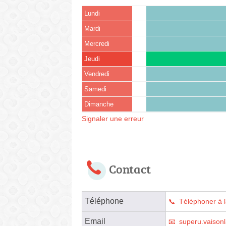
Lundi
Mardi
Mercredi
Jeudi
Vendredi
Samedi
Dimanche
Signaler une erreur
Contact
Téléphone
Téléphoner à 
Email
superu.vaison