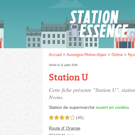
Gaz
SP 9
Accueil
>
Auvergne-Rhône-Alpes
>
Drôme
>
Nyo
Vérifié le 11 juillet 2026
Station U
SP 9
Cette fiche présente "Station U", stati
Nyons.
Station de supermarché
ouvert en continu
(45)
4,0 étoiles sur 5
Route d' Orange