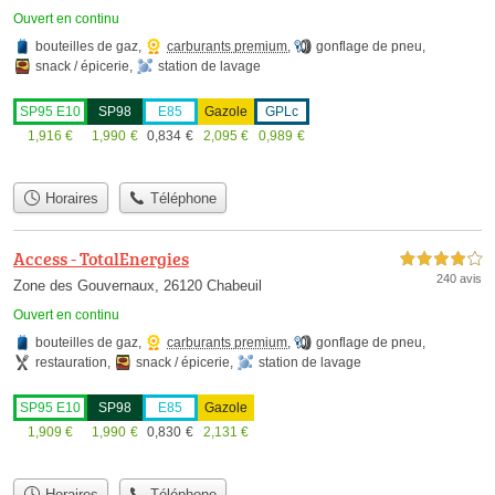
Ouvert en continu
bouteilles de gaz
,
carburants premium
,
gonflage de pneu
,
snack / épicerie
,
station de lavage
SP95 E10
SP98
E85
Gazole
GPLc
1,916
€
1,990
€
0,834
€
2,095
€
0,989
€
Horaires
Téléphone
Access - TotalEnergies
4,0 étoiles sur 5
240 avis
Zone des Gouvernaux, 26120 Chabeuil
Ouvert en continu
bouteilles de gaz
,
carburants premium
,
gonflage de pneu
,
restauration
,
snack / épicerie
,
station de lavage
SP95 E10
SP98
E85
Gazole
1,909
€
1,990
€
0,830
€
2,131
€
Horaires
Téléphone