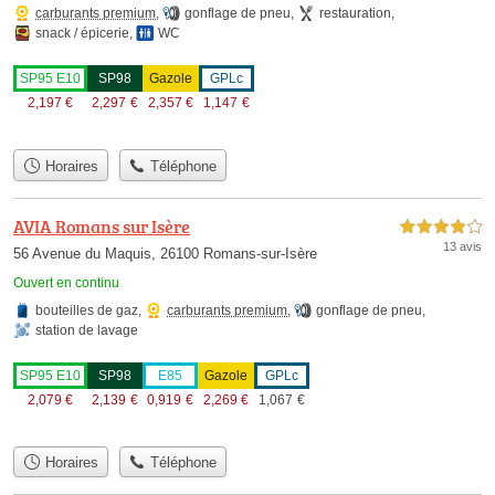
carburants premium
,
gonflage de pneu
,
restauration
,
snack / épicerie
,
WC
SP95 E10
SP98
Gazole
GPLc
2,197
€
2,297
€
2,357
€
1,147
€
Horaires
Téléphone
AVIA Romans sur Isère
4,0 étoiles sur 5
13 avis
56 Avenue du Maquis, 26100 Romans-sur-Isère
Ouvert en continu
bouteilles de gaz
,
carburants premium
,
gonflage de pneu
,
station de lavage
SP95 E10
SP98
E85
Gazole
GPLc
2,079
€
2,139
€
0,919
€
2,269
€
1,067
€
Horaires
Téléphone