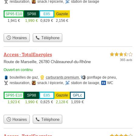
restauration
,
snack / épicerie
,
station de lavage
SP95 E10
SP98
E85
Gazole
1,941
€
1,990
€
0,829
€
2,156
€
Horaires
Téléphone
Access - TotalEnergies
3,5 étoiles sur 5
365 avis
Route de Marseille, 26780 Châteauneuf-du-Rhône
Ouvert en continu
bouteilles de gaz
,
carburants premium
,
gonflage de pneu
,
restauration
,
snack / épicerie
,
station de lavage
,
WC
SP95 E10
SP98
E85
Gazole
GPLc
1,923
€
1,990
€
0,825
€
2,128
€
1,059
€
Horaires
Téléphone
Access - TotalEnergies