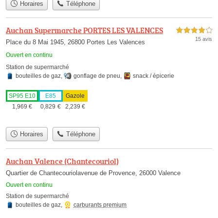
Horaires
Téléphone
Auchan Supermarche PORTES LES VALENCES
4,0 étoiles sur 5
15 avis
Place du 8 Mai 1945, 26800 Portes Les Valences
Ouvert en continu
Station de supermarché
bouteilles de gaz
,
gonflage de pneu
,
snack / épicerie
SP95 E10
E85
Gazole
1,969
€
0,829
€
2,239
€
Horaires
Téléphone
Auchan Valence (Chantecouriol)
Quartier de Chantecouriolavenue de Provence, 26000 Valence
Ouvert en continu
Station de supermarché
bouteilles de gaz
,
carburants premium