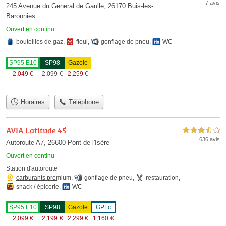
7 avis
245 Avenue du General de Gaulle, 26170 Buis-les-
Baronnies
Ouvert en continu
bouteilles de gaz
,
fioul
,
gonflage de pneu
,
WC
SP95 E10
SP98
Gazole
2,049
€
2,099
€
2,259
€
Horaires
Téléphone
AVIA Latitude 45
3,5 étoiles sur 5
636 avis
Autoroute A7, 26600 Pont-de-l'Isère
Ouvert en continu
Station d'autoroute
carburants premium
,
gonflage de pneu
,
restauration
,
snack / épicerie
,
WC
SP95 E10
SP98
Gazole
GPLc
2,099
€
2,199
€
2,299
€
1,160
€