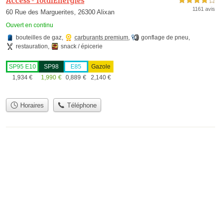
4,0 étoiles sur 5
1161 avis
60 Rue des Marguerites, 26300 Alixan
Ouvert en continu
bouteilles de gaz
,
carburants premium
,
gonflage de pneu
,
restauration
,
snack / épicerie
SP95 E10
SP98
E85
Gazole
1,934
€
1,990
€
0,889
€
2,140
€
Horaires
Téléphone