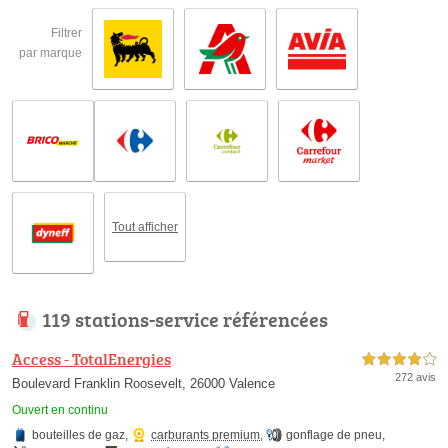
Filtrer
par marque
Tout afficher
119 stations-service référencées
Access - TotalEnergies
4,0 étoiles sur 5
272 avis
Boulevard Franklin Roosevelt, 26000 Valence
Ouvert en continu
bouteilles de gaz
,
carburants premium
,
gonflage de pneu
,