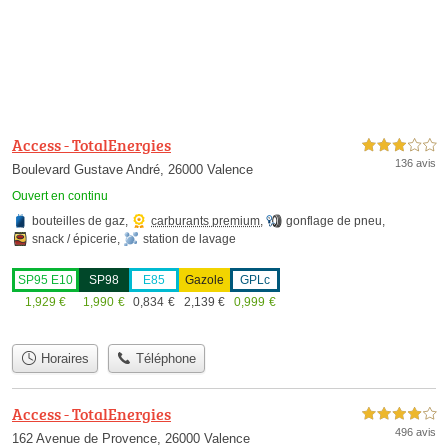
Access - TotalEnergies
3,0 étoiles sur 5
136 avis
Boulevard Gustave André, 26000 Valence
Ouvert en continu
bouteilles de gaz
,
carburants premium
,
gonflage de pneu
,
snack / épicerie
,
station de lavage
SP95 E10
SP98
E85
Gazole
GPLc
1,929
€
1,990
€
0,834
€
2,139
€
0,999
€
Horaires
Téléphone
Access - TotalEnergies
4,0 étoiles sur 5
496 avis
162 Avenue de Provence, 26000 Valence