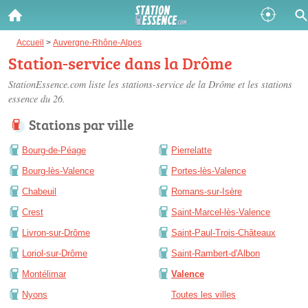
Gazole :
Accueil
>
Auvergne-Rhône-Alpes
Station-service dans la Drôme
Disponible
Épuisé
StationEssence.com liste les
stations-service de la Drôme
et les stations
essence du 26.
SP 98 :
Stations par ville
Disponible
Épuisé
Bourg-de-Péage
Pierrelatte
SP 95 :
Bourg-lès-Valence
Portes-lès-Valence
Disponible
Épuisé
Chabeuil
Romans-sur-Isère
Crest
Saint-Marcel-lès-Valence
Livron-sur-Drôme
Saint-Paul-Trois-Châteaux
Loriol-sur-Drôme
Saint-Rambert-d'Albon
Fermer
Montélimar
Valence
Nyons
Toutes les villes