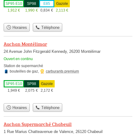
SP95 E10
SP98
E85
Gazole
1,912
€
1,990
€
0,834
€
2,113
€
Horaires
Téléphone
Auchan Montélimar
24 Avenue John Fitzgerald Kennedy, 26200 Montélimar
Ouvert en continu
Station de supermarché
bouteilles de gaz
,
carburants premium
SP95 E10
SP98
Gazole
1,949
€
2,075
€
2,172
€
Horaires
Téléphone
Auchan Supermarché Chabeuil
1 Rue Marius Chatteavenue de Valence, 26120 Chabeuil