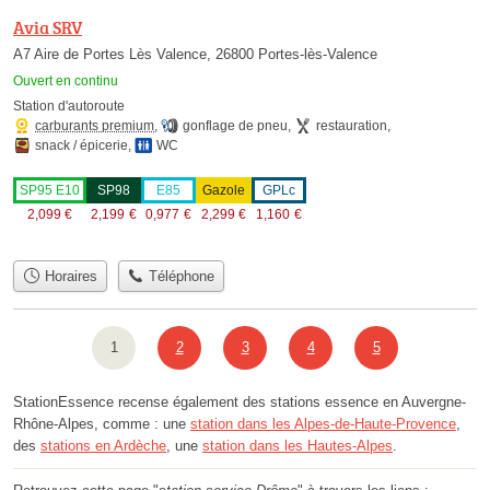
Avia SRV
A7 Aire de Portes Lès Valence, 26800 Portes-lès-Valence
Ouvert en continu
Station d'autoroute
carburants premium
,
gonflage de pneu
,
restauration
,
snack / épicerie
,
WC
SP95 E10
SP98
E85
Gazole
GPLc
2,099
€
2,199
€
0,977
€
2,299
€
1,160
€
Horaires
Téléphone
1
2
3
4
5
StationEssence recense également des stations essence en Auvergne-
Rhône-Alpes, comme : une
station dans les Alpes-de-Haute-Provence
,
des
stations en Ardèche
, une
station dans les Hautes-Alpes
.