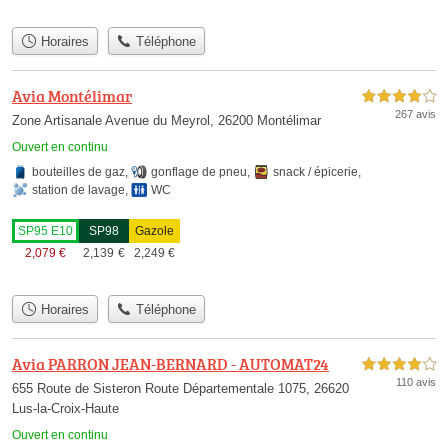
Horaires
Téléphone
Avia Montélimar
4,0 étoiles sur 5
267 avis
Zone Artisanale Avenue du Meyrol, 26200 Montélimar
Ouvert en continu
bouteilles de gaz
,
gonflage de pneu
,
snack / épicerie
,
station de lavage
,
WC
SP95 E10
SP98
Gazole
2,079
€
2,139
€
2,249
€
Horaires
Téléphone
Avia PARRON JEAN-BERNARD - AUTOMAT24
4,0 étoiles sur 5
110 avis
655 Route de Sisteron Route Départementale 1075, 26620
Lus-la-Croix-Haute
Ouvert en continu