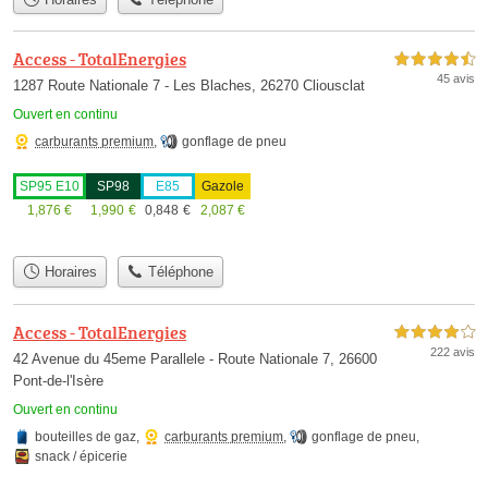
Access - TotalEnergies
4,5 étoiles sur 5
45 avis
1287 Route Nationale 7 - Les Blaches, 26270 Cliousclat
Ouvert en continu
carburants premium
,
gonflage de pneu
SP95 E10
SP98
E85
Gazole
1,876
€
1,990
€
0,848
€
2,087
€
Horaires
Téléphone
Access - TotalEnergies
4,0 étoiles sur 5
222 avis
42 Avenue du 45eme Parallele - Route Nationale 7, 26600
Pont-de-l'Isère
Ouvert en continu
bouteilles de gaz
,
carburants premium
,
gonflage de pneu
,
snack / épicerie