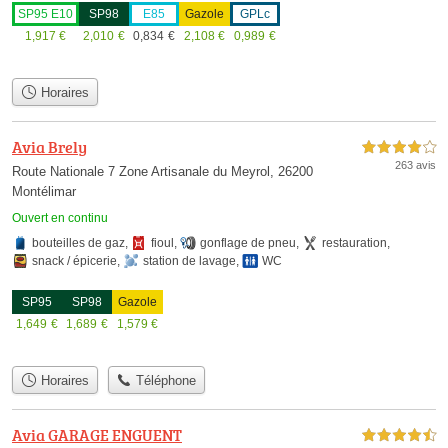
SP95 E10
SP98
E85
Gazole
GPLc
1,917
€
2,010
€
0,834
€
2,108
€
0,989
€
Horaires
Avia Brely
4,0 étoiles sur 5
263 avis
Route Nationale 7 Zone Artisanale du Meyrol, 26200
Montélimar
Ouvert en continu
bouteilles de gaz
,
fioul
,
gonflage de pneu
,
restauration
,
snack / épicerie
,
station de lavage
,
WC
SP95
SP98
Gazole
1,649
€
1,689
€
1,579
€
Horaires
Téléphone
Avia GARAGE ENGUENT
4,5 étoiles sur 5