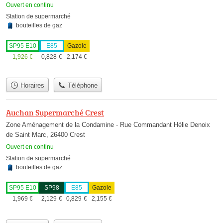
Ouvert en continu
Station de supermarché
bouteilles de gaz
SP95 E10
E85
Gazole
1,926
€
0,828
€
2,174
€
Horaires
Téléphone
Auchan Supermarché Crest
Zone Aménagement de la Condamine - Rue Commandant Hélie Denoix
de Saint Marc, 26400 Crest
Ouvert en continu
Station de supermarché
bouteilles de gaz
SP95 E10
SP98
E85
Gazole
1,969
€
2,129
€
0,829
€
2,155
€