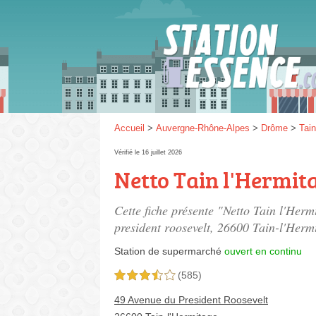
Gaz
SP 9
Accueil
>
Auvergne-Rhône-Alpes
>
Drôme
>
Tain
Vérifié le 16 juillet 2026
Netto Tain l'Hermit
SP 9
Cette fiche présente "Netto Tain l'Herm
president roosevelt
, 26600 Tain-l'Herm
Station de supermarché
ouvert en continu
(585)
3,5 étoiles sur 5
49 Avenue du President Roosevelt