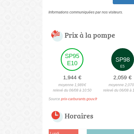
Informations communiquées par nos visiteurs.
Prix à la pompe
SP95
SP98
E10
E5
1,944
€
2,059
€
moyenne 1,989
€
moyenne 2,07
relevé du 06/08 à 10:50
relevé du 06/08 à 
Source
prix-carburants.gouv.fr
Horaires
Lundi