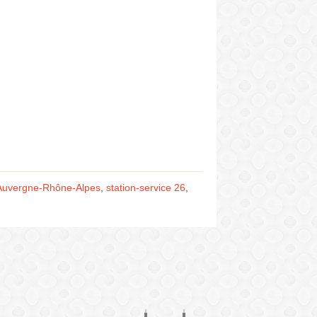
e Auvergne-Rhône-Alpes
,
station-service 26
,