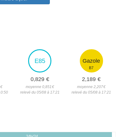
E85
Gazole
B7
0,829
€
2,189
€
0
€
moyenne 0,851
€
moyenne 2,207
€
10:50
relevé du 05/08 à 17:21
relevé du 05/08 à 17:21
24h/24