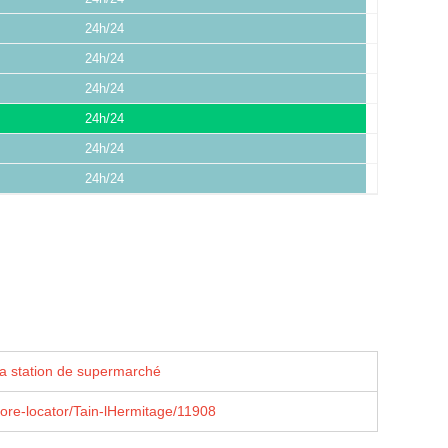
24h/24
24h/24
24h/24
24h/24
24h/24
24h/24
la station de supermarché
tore-locator/Tain-lHermitage/11908