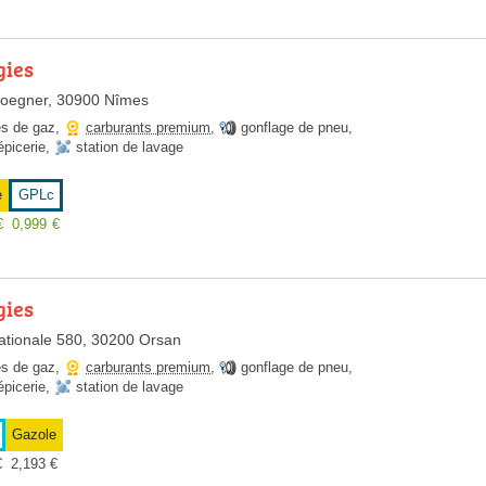
gies
Boegner, 30900 Nîmes
es de gaz
,
carburants premium
,
gonflage de pneu
,
épicerie
,
station de lavage
e
GPLc
€
0,999
€
gies
ationale 580, 30200 Orsan
es de gaz
,
carburants premium
,
gonflage de pneu
,
épicerie
,
station de lavage
Gazole
€
2,193
€