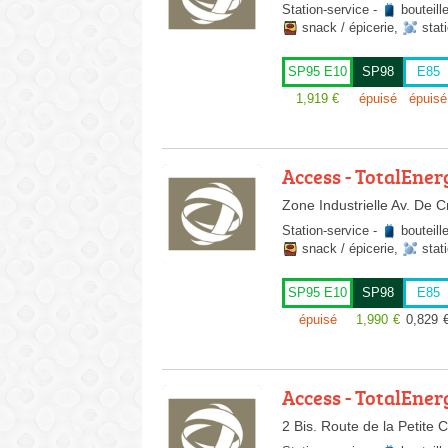
Station-service
-
bouteill
snack / épicerie
,
stat
SP95 E10
SP98
E85
1,919
€
épuisé
épuisé
Access - TotalEner
Zone Industrielle Av. De C
Station-service
-
bouteill
snack / épicerie
,
stat
SP95 E10
SP98
E85
épuisé
1,990
€
0,829
Access - TotalEner
2 Bis. Route de la Petit