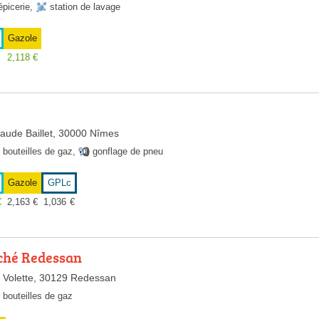
épicerie
,
station de lavage
Gazole
2,118
€
aude Baillet, 30000 Nîmes
bouteilles de gaz
,
gonflage de pneu
Gazole
GPLc
€
2,163
€
1,036
€
ché Redessan
 Volette, 30129 Redessan
bouteilles de gaz