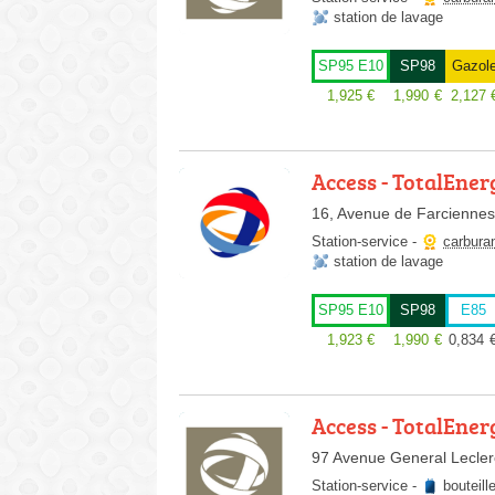
station de lavage
SP95 E10
SP98
Gazol
1,925
€
1,990
€
2,127
Access - TotalEner
16, Avenue de Farciennes
Station-service
-
carbura
station de lavage
SP95 E10
SP98
E85
1,923
€
1,990
€
0,834
Access - TotalEner
97 Avenue General Lecler
Station-service
-
bouteill