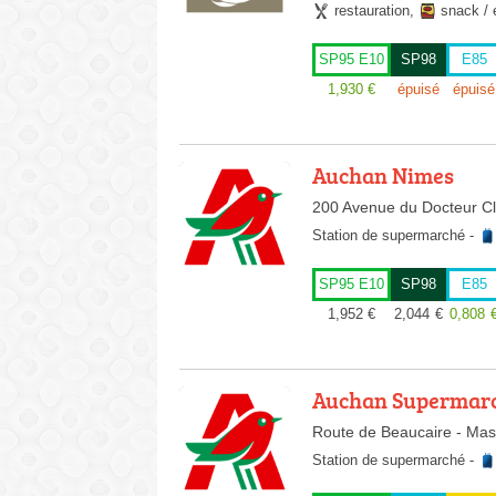
restauration
,
snack / 
SP95 E10
SP98
E85
1,930
€
épuisé
épuisé
Auchan Nimes
200 Avenue du Docteur Cl
Station de supermarché
-
SP95 E10
SP98
E85
1,952
€
2,044
€
0,808
Auchan Supermar
Route de Beaucaire - Mas
Station de supermarché
-