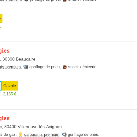
e
€
gies
, 30300 Beaucaire
nts premium
,
gonflage de pneu
,
snack / épicerie
,
Gazole
€
2,135
€
gies
c, 30400 Villeneuve-lès-Avignon
es de gaz
,
carburants premium
,
gonflage de pneu
,