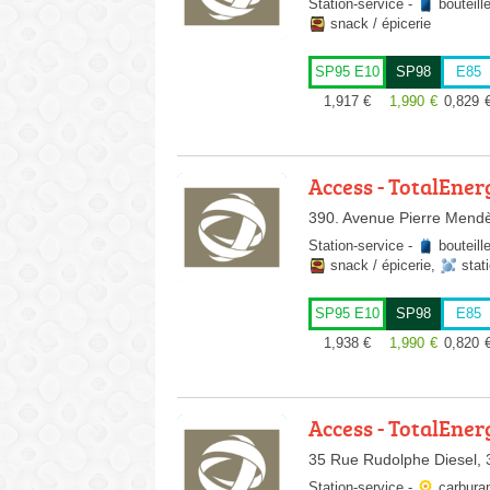
Station-service
-
bouteill
snack / épicerie
SP95 E10
SP98
E85
1,917
€
1,990
€
0,829
Access - TotalEner
390. Avenue Pierre Mend
Station-service
-
bouteill
snack / épicerie
,
stat
SP95 E10
SP98
E85
1,938
€
1,990
€
0,820
Access - TotalEner
35 Rue Rudolphe Diesel,
Station-service
-
carbura