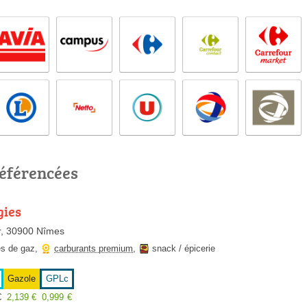
référencées
gies
r, 30900 Nîmes
es de gaz
,
carburants premium
,
snack / épicerie
Gazole
GPLc
€
2,139
€
0,999
€