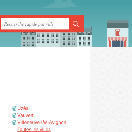
Uzès
Vauvert
Villeneuve-lès-Avignon
rmer
Toutes les villes