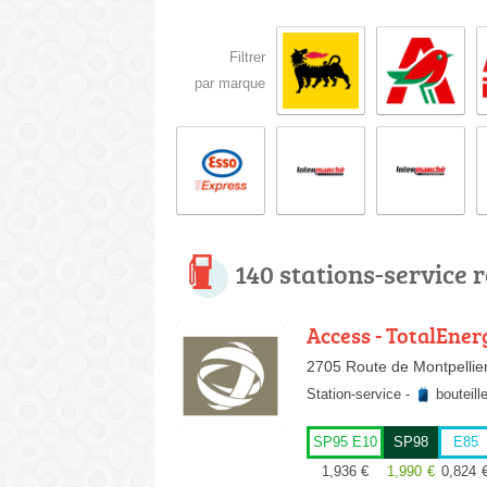
Filtrer
par marque
140 stations-service 
Access - TotalEner
2705 Route de Montpellie
Station-service
-
bouteill
SP95 E10
SP98
E85
1,936
€
1,990
€
0,824