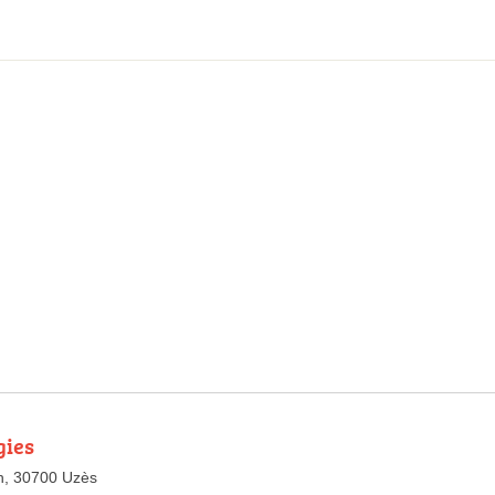
gies
h, 30700 Uzès