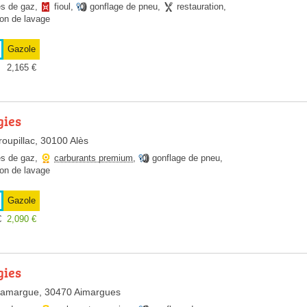
es de gaz
,
fioul
,
gonflage de pneu
,
restauration
,
ion de lavage
Gazole
2,165
€
gies
roupillac, 30100 Alès
es de gaz
,
carburants premium
,
gonflage de pneu
,
ion de lavage
Gazole
€
2,090
€
gies
e Camargue, 30470 Aimargues