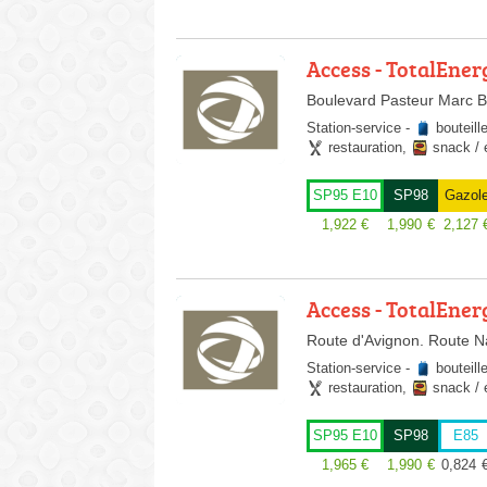
Access - TotalEner
Boulevard Pasteur Marc 
Station-service
-
bouteill
restauration
,
snack / 
SP95 E10
SP98
Gazol
1,922
€
1,990
€
2,127
Access - TotalEner
Route d'Avignon. Route N
Station-service
-
bouteill
restauration
,
snack / 
SP95 E10
SP98
E85
1,965
€
1,990
€
0,824