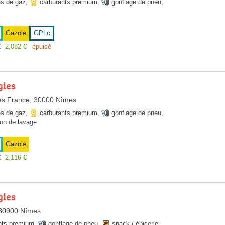
es de gaz
,
carburants premium
,
gonflage de pneu
,
Gazole
GPLc
€
2,082
€
épuisé
gies
ès France, 30000 Nîmes
es de gaz
,
carburants premium
,
gonflage de pneu
,
ion de lavage
Gazole
€
2,116
€
gies
 30900 Nîmes
nts premium
,
gonflage de pneu
,
snack / épicerie
,