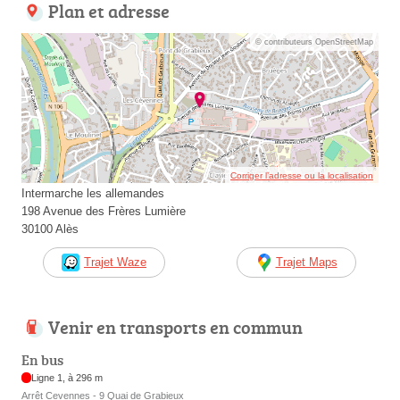
Plan et adresse
© contributeurs OpenStreetMap
Corriger l’adresse ou la localisation
Intermarche les allemandes
198 Avenue des Frères Lumière
30100 Alès
Trajet Waze
Trajet Maps
Venir en transports en commun
En bus
Ligne 1, à 296 m
Arrêt Cevennes - 9 Quai de Grabieux