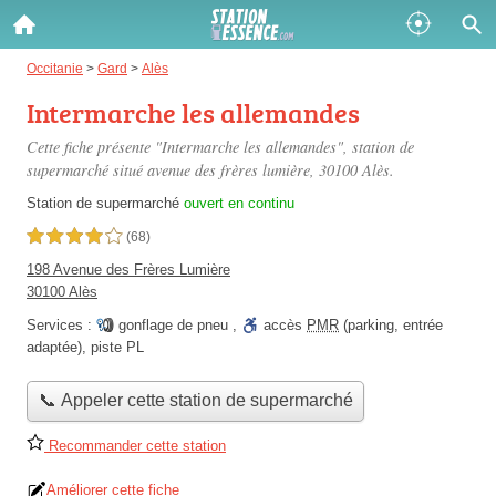
Gazole :
Occitanie
>
Gard
>
Alès
Intermarche les allemandes
Disponible
Épuisé
Cette fiche présente "Intermarche les allemandes", station de
SP 98 :
supermarché situé
avenue des frères lumière
, 30100 Alès.
Disponible
Épuisé
Station de supermarché
ouvert en continu
4,0 étoiles sur 5
(68)
SP 95 :
198 Avenue des Frères Lumière
Disponible
Épuisé
30100 Alès
Services :
gonflage de pneu
,
accès
PMR
(parking, entrée
adaptée)
,
piste PL
📞 Appeler cette station de supermarché
Fermer
Recommander cette station
Améliorer cette fiche