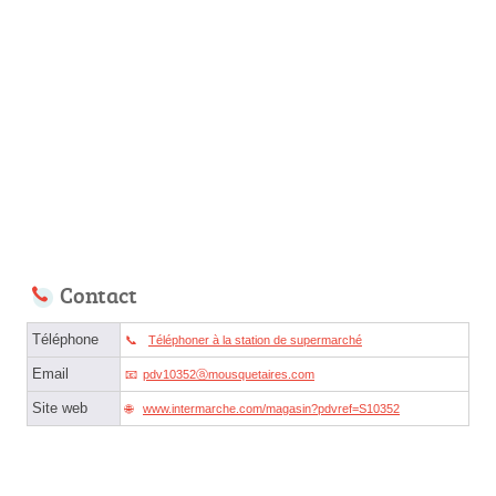
Contact
Téléphone
Téléphoner à la station de supermarché
Email
pdv10352ⓐmousquetaires.com
Site web
www.intermarche.com/magasin?pdvref=S10352