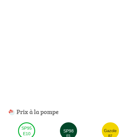
Prix à la pompe
SP95
SP98
Gazole
E10
E5
B7