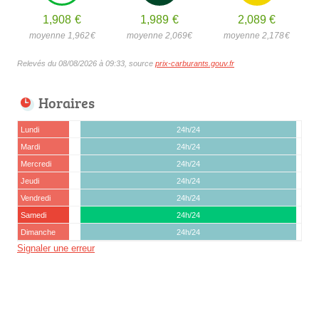
1,908
€
1,989
€
2,089
€
moyenne 1,962
€
moyenne 2,069
€
moyenne 2,178
€
Relevés du 08/08/2026 à 09:33, source
prix-carburants.gouv.fr
Horaires
Lundi
24h/24
Mardi
24h/24
Mercredi
24h/24
Jeudi
24h/24
Vendredi
24h/24
Samedi
24h/24
Dimanche
24h/24
Signaler une erreur