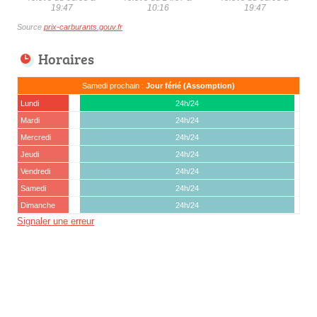
19:47
10:16
19:47
Source
prix-carburants.gouv.fr
Horaires
Samedi prochain :
Jour férié (Assomption)
Lundi
24h/24
Mardi
24h/24
Mercredi
24h/24
Jeudi
24h/24
Vendredi
24h/24
Samedi
24h/24
Dimanche
24h/24
Signaler une erreur