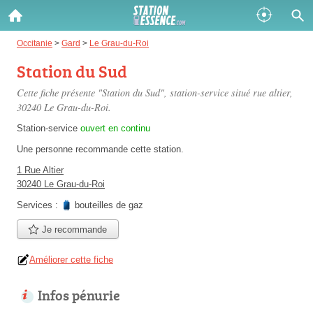
Gazole :
Occitanie
>
Gard
>
Le Grau-du-Roi
Station du Sud
Disponible
Épuisé
Cette fiche présente "Station du Sud", station-service situé
rue altier
,
SP 98 :
30240 Le Grau-du-Roi.
Disponible
Épuisé
Station-service
ouvert en continu
Une personne
recommande
cette station.
SP 95 :
1 Rue Altier
Disponible
Épuisé
30240 Le Grau-du-Roi
Services :
bouteilles de gaz
Je recommande
Améliorer cette fiche
Fermer
Infos pénurie