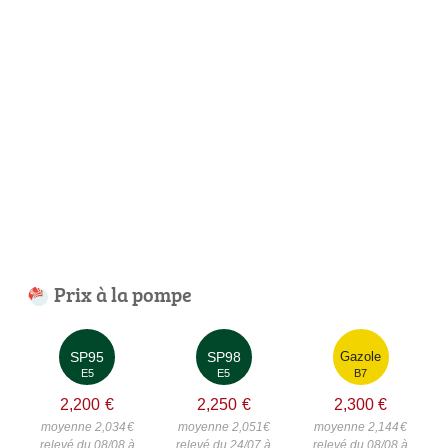
Prix à la pompe
SP95
SP98
Gazole
E5
E5
B7
2,200
€
2,250
€
2,300
€
moyenne 2,034
€
moyenne 2,051
€
moyenne 2,144
€
relevé du 08/08 à
relevé du 24/07 à
relevé du 08/08 à