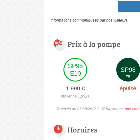
Informations communiquées par nos visiteurs.
Prix à la pompe
SP95
SP98
E10
E5
1,990
€
épuisé
moyenne 1,992
€
Relevés du 06/08/2026 à 07:54, source
prix-carb
Horaires