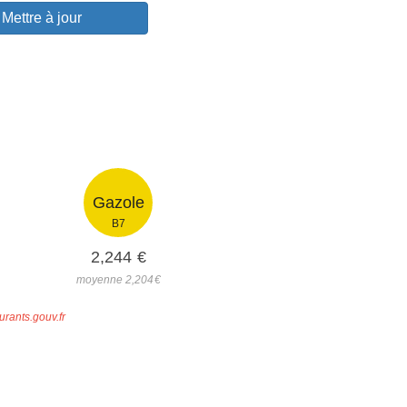
Mettre à jour
Gazole
B7
2,244
€
moyenne 2,204
€
urants.gouv.fr