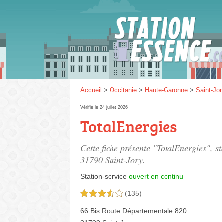
Gaz
SP 9
Accueil
>
Occitanie
>
Haute-Garonne
>
Saint-Jo
Vérifié le 24 juillet 2026
TotalEnergies
SP 9
Cette fiche présente "TotalEnergies", s
31790 Saint-Jory.
Station-service
ouvert en continu
(135)
3,5 étoiles sur 5
66 Bis Route Départementale 820