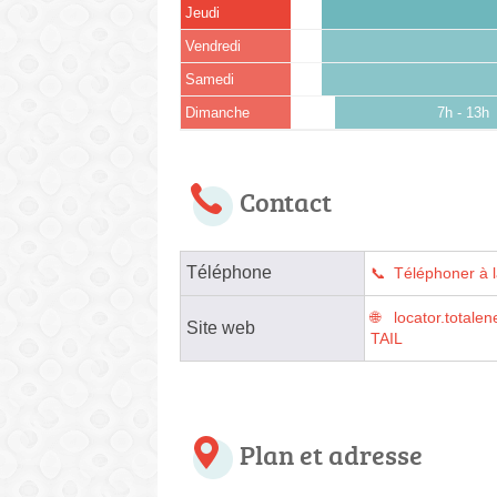
Jeudi
Vendredi
Samedi
Dimanche
7h - 13h
Contact
Téléphone
Téléphoner à l
locator.tota
Site web
TAIL
Plan et adresse