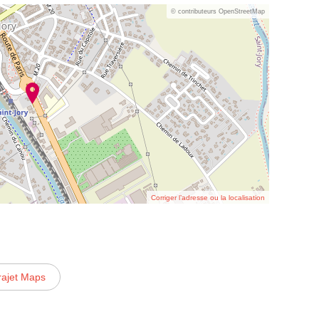
© contributeurs OpenStreetMap
Corriger l’adresse ou la localisation
rajet Maps