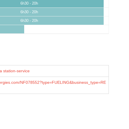
6h30 - 20h
6h30 - 20h
6h30 - 20h
a station-service
lenergies.com/NF078552?type=FUELING&business_type=RE