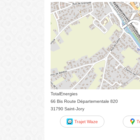
TotalEnergies
66 Bis Route Départementale 820
31790 Saint-Jory
Trajet Waze
T