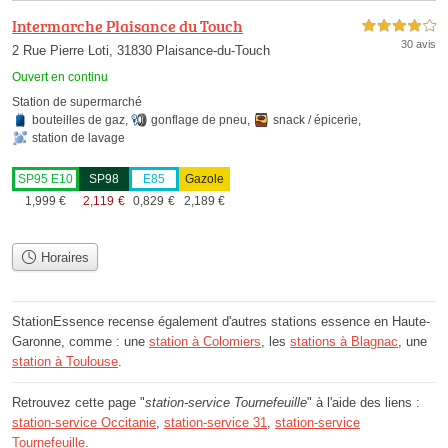
Intermarche Plaisance du Touch
4,0 étoiles sur 5
30 avis
2 Rue Pierre Loti, 31830 Plaisance-du-Touch
Ouvert en continu
Station de supermarché
bouteilles de gaz
,
gonflage de pneu
,
snack / épicerie
,
station de lavage
SP95 E10
SP98
E85
Gazole
1,999
€
2,119
€
0,829
€
2,189
€
Horaires
StationEssence recense également d'autres stations essence en Haute-
Garonne, comme : une
station à Colomiers
, les
stations à Blagnac
, une
station à Toulouse
.
Retrouvez cette page "
station-service Tournefeuille
" à l'aide des liens :
station-service Occitanie
,
station-service 31
,
station-service
Tournefeuille
.