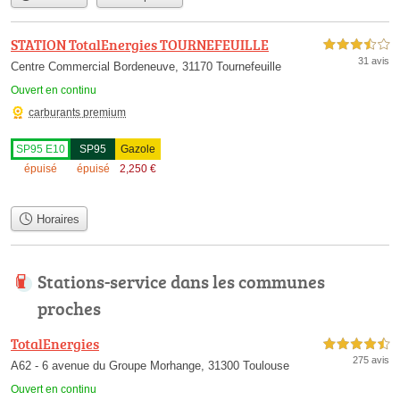
STATION TotalEnergies TOURNEFEUILLE
3,5 étoiles sur 5
31 avis
Centre Commercial Bordeneuve, 31170 Tournefeuille
Ouvert en continu
carburants premium
SP95 E10
SP95
Gazole
épuisé
épuisé
2,250
€
Horaires
Stations-service dans les communes
proches
TotalEnergies
4,5 étoiles sur 5
275 avis
A62 - 6 avenue du Groupe Morhange, 31300 Toulouse
Ouvert en continu