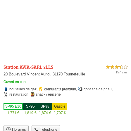
Station AVIA-SARL 2LLS
3,5 étoiles sur 5
157 avis
20 Boulevard Vincent Auriol, 31170 Tournefeuille
Ouvert en continu
bouteilles de gaz
,
carburants premium
,
gonflage de pneu
,
restauration
,
snack / épicerie
SP95 E10
SP95
SP98
Gazole
1,771
€
1,819
€
1,874
€
1,707
€
Horaires
Téléphone