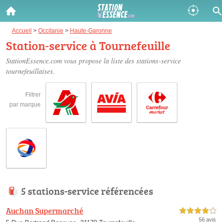
Gazole :
Accueil
>
Occitanie
>
Haute-Garonne
Station-service à Tournefeuille
Disponible
Épuisé
StationEssence.com vous propose la liste des
stations-service
tournefeuillaises
.
SP 98 :
Disponible
Épuisé
Filtrer
par marque
SP 95 :
Disponible
Épuisé
5 stations-service référencées
Fermer
Auchan Supermarché
4,0 étoiles sur 5
56 avis