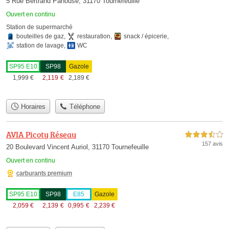
5 Rue Bertrand Panouse, 31170 Tournefeuille
Ouvert en continu
Station de supermarché
bouteilles de gaz
,
restauration
,
snack / épicerie
,
station de lavage
,
WC
SP95 E10
SP98
Gazole
1,999
€
2,119
€
2,189
€
Horaires
Téléphone
AVIA Picoty Réseau
3,5 étoiles sur 5
157 avis
20 Boulevard Vincent Auriol, 31170 Tournefeuille
Ouvert en continu
carburants premium
SP95 E10
SP98
E85
Gazole
2,059
€
2,139
€
0,995
€
2,239
€