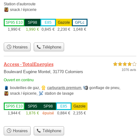
Station d'autoroute
snack / épicerie
SP95 E10
SP98
E85
Gazole
GPLc
1,990
€
1,990
€
0,845
€
2,230
€
1,048
€
Horaires
Téléphone
Access - TotalEnergies
4,0 étoiles sur 5
1076 avis
Boulevard Eugène Montel, 31770 Colomiers
Ouvert en continu
bouteilles de gaz
,
carburants premium
,
gonflage de pneu
,
snack / épicerie
,
station de lavage
SP95 E10
SP95
SP98
E85
Gazole
1,944
€
1,876
€
épuisé
0,884
€
2,155
€
Horaires
Téléphone