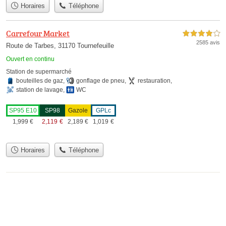
Horaires
Téléphone
Carrefour Market
4,0 étoiles sur 5
2585 avis
Route de Tarbes, 31170 Tournefeuille
Ouvert en continu
Station de supermarché
bouteilles de gaz
,
gonflage de pneu
,
restauration
,
station de lavage
,
WC
SP95 E10
SP98
Gazole
GPLc
1,999
€
2,119
€
2,189
€
1,019
€
Horaires
Téléphone