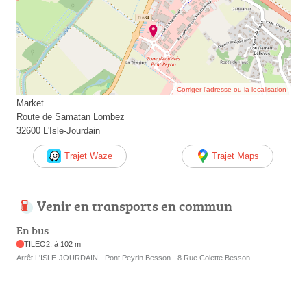
Corriger l’adresse ou la localisation
Market
Route de Samatan Lombez
32600 L'Isle-Jourdain
Trajet Waze
Trajet Maps
Venir en transports en commun
En bus
TILEO2, à 102 m
Arrêt L'ISLE-JOURDAIN - Pont Peyrin Besson - 8 Rue Colette Besson