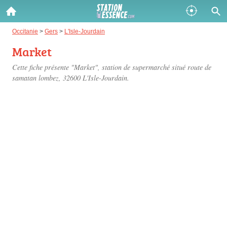
Gazole :
Occitanie
>
Gers
>
L'Isle-Jourdain
Market
Disponible
Épuisé
Cette fiche présente "Market", station de supermarché situé
route de
SP 98 :
samatan lombez
, 32600 L'Isle-Jourdain.
Disponible
Épuisé
SP 95 :
Disponible
Épuisé
Fermer