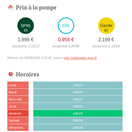
Prix à la pompe
SP95
E85
Gazole
E5
B7
1,999
€
0,959
€
2,199
€
moyenne 2,021
€
moyenne 0,849
€
moyenne 2,189
€
Relevés du 05/08/2026 à 15:42, source
prix-carburants.gouv.fr
Horaires
Lundi
24h/24
Mardi
24h/24
Mercredi
24h/24
Jeudi
24h/24
Vendredi
24h/24
Samedi
24h/24
Dimanche
24h/24