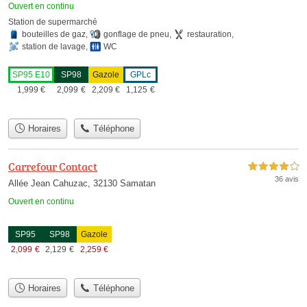
Ouvert en continu
Station de supermarché
bouteilles de gaz
,
gonflage de pneu
,
restauration
,
station de lavage
,
WC
SP95 E10
SP98
Gazole
GPLc
1,999
€
2,099
€
2,209
€
1,125
€
Horaires
Téléphone
Carrefour Contact
4,0 étoiles sur 5
36 avis
Allée Jean Cahuzac, 32130 Samatan
Ouvert en continu
SP95
SP98
Gazole
2,099
€
2,129
€
2,259
€
Horaires
Téléphone