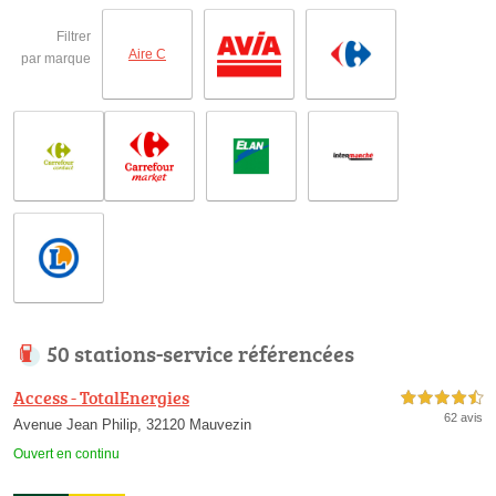
Filtrer
Aire C
par marque
50 stations-service référencées
Access - TotalEnergies
4,5 étoiles sur 5
62 avis
Avenue Jean Philip, 32120 Mauvezin
Ouvert en continu