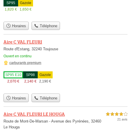
SP95
Gazole
1,820
€
1,650
€
Horaires
Téléphone
Aire C VAL FLEURI
Route d'Estang, 32240 Toujouse
Ouvert en continu
carburants premium
SP95 E10
SP98
Gazole
2,070
€
2,140
€
2,190
€
Horaires
Téléphone
Aire C VAL FLEURI LE HOUGA
4,0 étoiles sur 5
21 avis
Route de Mont-De-Marsan - Avenue des Pyrénées, 32460
Le Houga