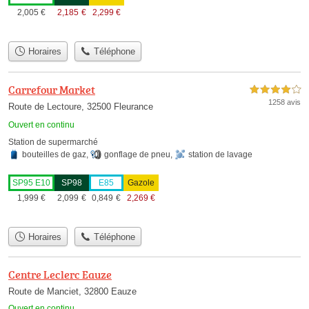
2,005
€
2,185
€
2,299
€
Horaires
Téléphone
Carrefour Market
4,0 étoiles sur 5
1258 avis
Route de Lectoure, 32500 Fleurance
Ouvert en continu
Station de supermarché
bouteilles de gaz
,
gonflage de pneu
,
station de lavage
SP95 E10
SP98
E85
Gazole
1,999
€
2,099
€
0,849
€
2,269
€
Horaires
Téléphone
Centre Leclerc Eauze
Route de Manciet, 32800 Eauze
Ouvert en continu