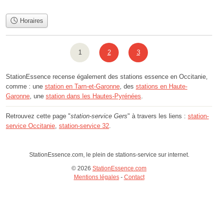
Horaires
1
2
3
StationEssence recense également des stations essence en Occitanie,
comme : une
station en Tarn-et-Garonne
, des
stations en Haute-
Garonne
, une
station dans les Hautes-Pyrénées
.
Retrouvez cette page "
station-service Gers
" à travers les liens :
station-
service Occitanie
,
station-service 32
.
StationEssence.com, le plein de stations-service sur internet.
© 2026
StationEssence.com
Mentions légales
-
Contact