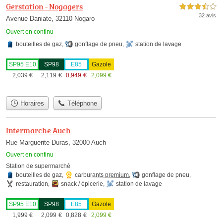
Gerstation - Nogagers
3,5 étoiles sur 5
32 avis
Avenue Daniate, 32110 Nogaro
Ouvert en continu
bouteilles de gaz
,
gonflage de pneu
,
station de lavage
SP95 E10
SP98
E85
Gazole
2,039
€
2,119
€
0,949
€
2,099
€
Horaires
Téléphone
Intermarche Auch
Rue Marguerite Duras, 32000 Auch
Ouvert en continu
Station de supermarché
bouteilles de gaz
,
carburants premium
,
gonflage de pneu
,
restauration
,
snack / épicerie
,
station de lavage
SP95 E10
SP98
E85
Gazole
1,999
€
2,099
€
0,828
€
2,099
€