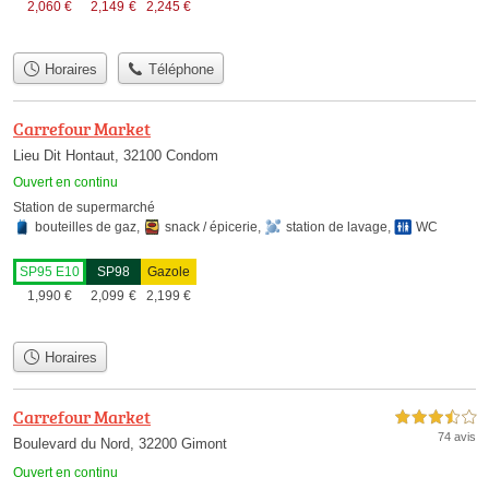
2,060
€
2,149
€
2,245
€
Horaires
Téléphone
Carrefour Market
Lieu Dit Hontaut, 32100 Condom
Ouvert en continu
Station de supermarché
bouteilles de gaz
,
snack / épicerie
,
station de lavage
,
WC
SP95 E10
SP98
Gazole
1,990
€
2,099
€
2,199
€
Horaires
Carrefour Market
3,5 étoiles sur 5
74 avis
Boulevard du Nord, 32200 Gimont
Ouvert en continu