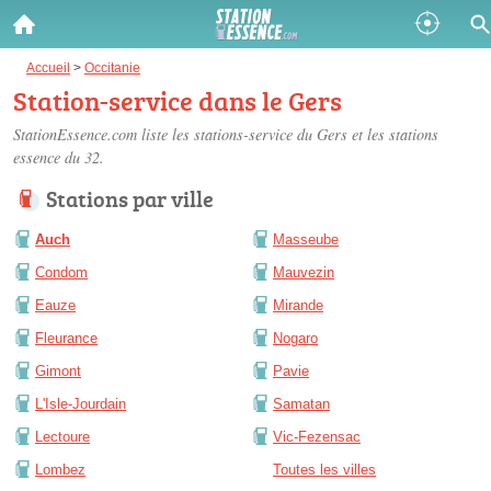
Gazole :
Accueil
>
Occitanie
Station-service dans le Gers
Disponible
Épuisé
StationEssence.com liste les
stations-service du Gers
et les stations
essence du 32.
SP 98 :
Stations par ville
Disponible
Épuisé
Auch
Masseube
SP 95 :
Condom
Mauvezin
Disponible
Épuisé
Eauze
Mirande
Fleurance
Nogaro
Gimont
Pavie
L'Isle-Jourdain
Samatan
Fermer
Lectoure
Vic-Fezensac
Lombez
Toutes les villes