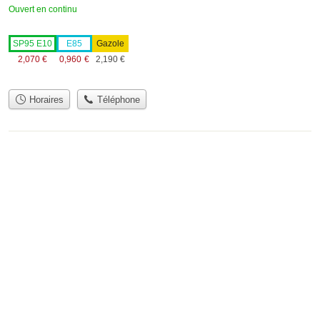
Ouvert en continu
SP95 E10
E85
Gazole
2,070
€
0,960
€
2,190
€
Horaires
Téléphone