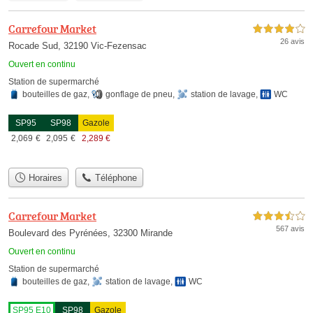
Carrefour Market
4,0 étoiles sur 5
26 avis
Rocade Sud, 32190 Vic-Fezensac
Ouvert en continu
Station de supermarché
bouteilles de gaz
,
gonflage de pneu
,
station de lavage
,
WC
SP95
SP98
Gazole
2,069
€
2,095
€
2,289
€
Horaires
Téléphone
Carrefour Market
3,5 étoiles sur 5
567 avis
Boulevard des Pyrénées, 32300 Mirande
Ouvert en continu
Station de supermarché
bouteilles de gaz
,
station de lavage
,
WC
SP95 E10
SP98
Gazole