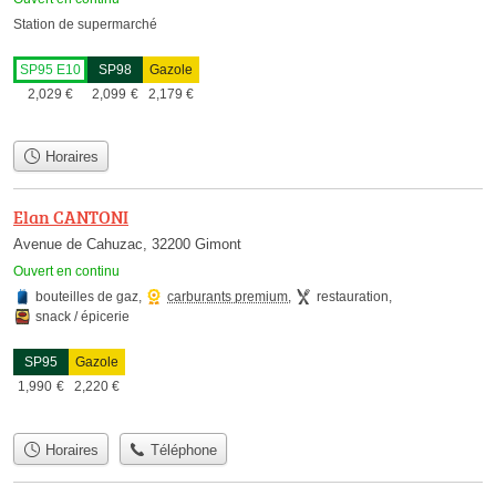
Station de supermarché
SP95 E10
SP98
Gazole
2,029
€
2,099
€
2,179
€
Horaires
Elan CANTONI
Avenue de Cahuzac, 32200 Gimont
Ouvert en continu
bouteilles de gaz
,
carburants premium
,
restauration
,
snack / épicerie
SP95
Gazole
1,990
€
2,220
€
Horaires
Téléphone