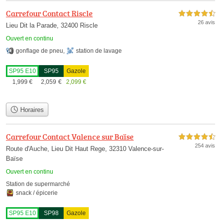
Carrefour Contact Riscle
4,5 étoiles sur 5
26 avis
Lieu Dit la Parade, 32400 Riscle
Ouvert en continu
gonflage de pneu
,
station de lavage
SP95 E10
SP95
Gazole
1,999
€
2,059
€
2,099
€
Horaires
Carrefour Contact Valence sur Baïse
4,5 étoiles sur 5
254 avis
Route d'Auche, Lieu Dit Haut Rege, 32310 Valence-sur-
Baïse
Ouvert en continu
Station de supermarché
snack / épicerie
SP95 E10
SP98
Gazole