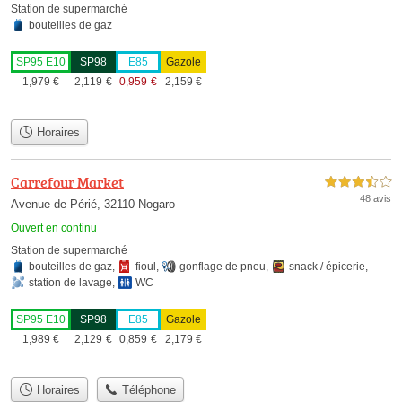
Station de supermarché
bouteilles de gaz
SP95 E10
SP98
E85
Gazole
1,979
€
2,119
€
0,959
€
2,159
€
Horaires
Carrefour Market
3,5 étoiles sur 5
48 avis
Avenue de Périé, 32110 Nogaro
Ouvert en continu
Station de supermarché
bouteilles de gaz
,
fioul
,
gonflage de pneu
,
snack / épicerie
,
station de lavage
,
WC
SP95 E10
SP98
E85
Gazole
1,989
€
2,129
€
0,859
€
2,179
€
Horaires
Téléphone