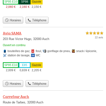
SP95 E10
SP98
Gazole
2,060
€
2,160
€
2,150
€
Horaires
Téléphone
Avia SAMA
5,0 étoiles sur 5
22 avis
203 Rue Victor Hugo, 32000 Auch
Ouvert en continu
bouteilles de gaz
,
fioul
,
gonflage de pneu
,
snack / épicerie
,
station de lavage
,
WC
SP95 E10
E85
Gazole
2,009
€
0,839
€
2,205
€
Horaires
Téléphone
Carrefour Auch
Route de Tarbes, 32000 Auch