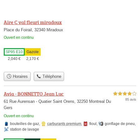
Aire C val fleuri miradoux
Place du Foirail, 32340 Miradoux
Ouvert en continu
SP95 E10
Gazole
2,040
€
2,170
€
Horaires
Téléphone
Avia - BONNETTO Jean Luc
4,0 étoiles sur 5
85 avis
61 Rue Aurensan - Quatier Saint Orens, 32250 Montreal Du
Gers
Ouvert en continu
bouteilles de gaz
,
carburants premium
,
fioul
,
gonflage de pneu
,
station de lavage