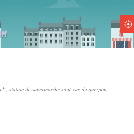
ole :
Disponible
Épuisé
8 :
Disponible
Épuisé
l
5 :
el", station de supermarché situé
rue du querpon
,
Disponible
Épuisé
Fe