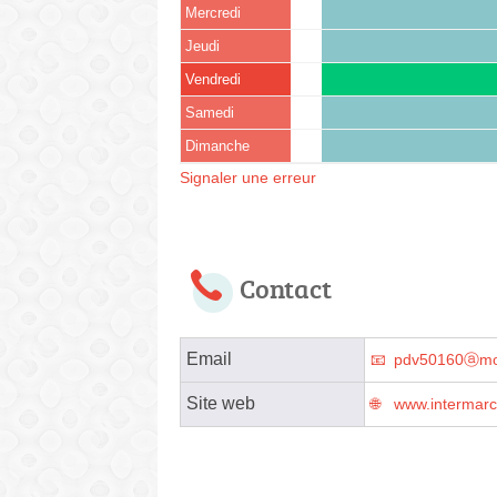
Mercredi
Jeudi
Vendredi
Samedi
Dimanche
Signaler une erreur
Contact
Email
pdv50160ⓐmo
Site web
www.intermar