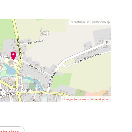
© contributeurs OpenStreetMap
Corriger l’adresse ou la localisation