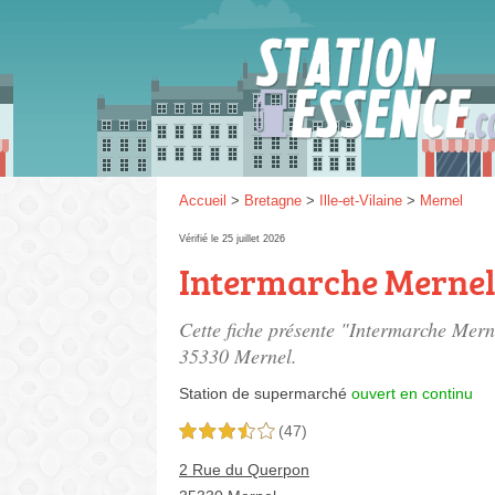
Gaz
SP 9
Accueil
>
Bretagne
>
Ille-et-Vilaine
>
Mernel
Vérifié le 25 juillet 2026
Intermarche Merne
SP 9
Cette fiche présente "Intermarche Mern
35330 Mernel.
Station de supermarché
ouvert en continu
(47)
3,5 étoiles sur 5
2 Rue du Querpon