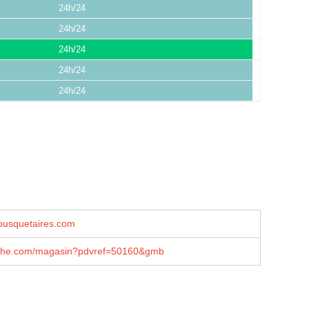
24h/24
24h/24
24h/24
24h/24
24h/24
usquetaires.com
che.com/magasin?pdvref=50160&gmb