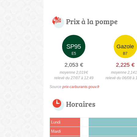
Prix à la pompe
SP95
Gazole
E5
B7
2,053
€
2,225
€
moyenne 2,019
€
moyenne 2,14
relevé du 27/07 à 12:49
relevé du 06/08 à 
Source
prix-carburants.gouv.fr
Horaires
Lundi
Mardi