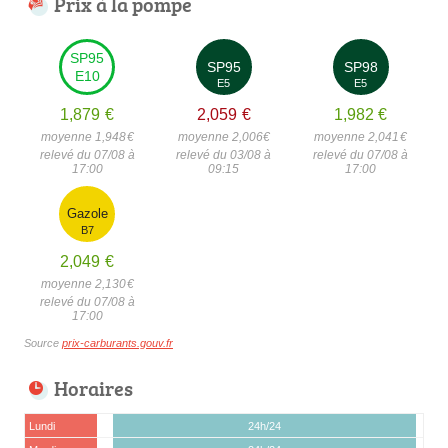
Prix à la pompe
SP95
SP95
SP98
E10
E5
E5
1,879
€
2,059
€
1,982
€
moyenne 1,948
€
moyenne 2,006
€
moyenne 2,041
€
relevé du 07/08 à
relevé du 03/08 à
relevé du 07/08 à
17:00
09:15
17:00
Gazole
B7
2,049
€
moyenne 2,130
€
relevé du 07/08 à
17:00
Source
prix-carburants.gouv.fr
Horaires
Lundi
24h/24