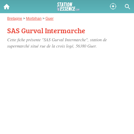
Gazole :
Bretagne
>
Morbihan
>
Guer
SAS Gurval Intermarche
Disponible
Épuisé
Cette fiche présente "SAS Gurval Intermarche", station de
SP 98 :
supermarché situé
rue de la croix logé
, 56380 Guer.
Disponible
Épuisé
SP 95 :
Disponible
Épuisé
Fermer