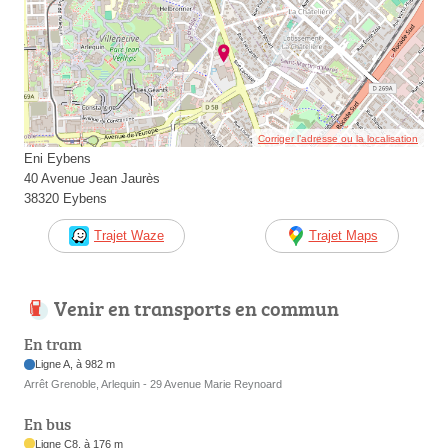
Corriger l’adresse ou la localisation
Eni Eybens
40 Avenue Jean Jaurès
38320 Eybens
Trajet Waze
Trajet Maps
Venir en transports en commun
En tram
Ligne A, à 982 m
Arrêt Grenoble, Arlequin - 29 Avenue Marie Reynoard
En bus
Ligne C8, à 176 m