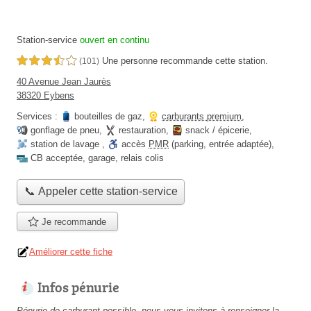
Station-service
ouvert en continu
Une personne
recommande
cette station.
3,5 étoiles sur 5
(101)
40 Avenue Jean Jaurès
38320 Eybens
Services :
bouteilles de gaz
,
carburants premium
,
gonflage de pneu
,
restauration
,
snack / épicerie
,
station de lavage
,
accès
PMR
(parking, entrée adaptée)
,
CB acceptée
,
garage
,
relais colis
📞 Appeler cette station-service
Je recommande
Améliorer cette fiche
Infos pénurie
Pénurie de carburant possible, nous vous invitons à renseigner la