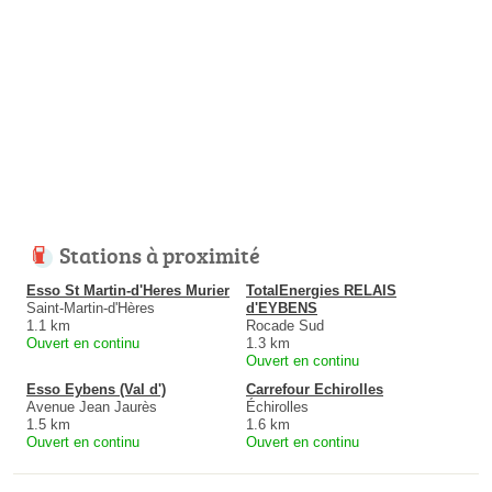
Stations à proximité
Esso St Martin-d'Heres Murier
TotalEnergies RELAIS
Saint-Martin-d'Hères
d'EYBENS
1.1 km
Rocade Sud
Ouvert en continu
1.3 km
Ouvert en continu
Esso Eybens (Val d')
Carrefour Echirolles
Avenue Jean Jaurès
Échirolles
1.5 km
1.6 km
Ouvert en continu
Ouvert en continu