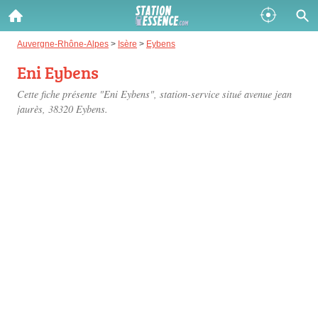
Gazole :
Auvergne-Rhône-Alpes
>
Isère
>
Eybens
Eni Eybens
Disponible
Épuisé
Cette fiche présente "Eni Eybens", station-service situé
avenue jean
SP 98 :
jaurès
, 38320 Eybens.
Disponible
Épuisé
SP 95 :
Disponible
Épuisé
Fermer