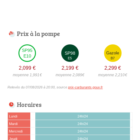
Prix à la pompe
SP95
SP98
Gazole
E10
E5
B7
2,099
€
2,199
€
2,299
€
moyenne 1,991
€
moyenne 2,089
€
moyenne 2,210
€
Relevés du 07/08/2026 à 20:00, source
prix-carburants.gouv.fr
Horaires
Lundi
24h/24
Mardi
24h/24
Mercredi
24h/24
Jeudi
24h/24