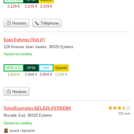
2,129
€
2,229
€
2,329
€
Horaires
Téléphone
Esso Eybens (Val d')
128 Avenue Jean Jaurès, 38320 Eybens
Ouvert en continu
SP95 E10
SP98
E85
Gazole
1,933
€
2,069
€
0,954
€
2,145
€
Horaires
TotalEnergies RELAIS d'EYBENS
3,5 étoiles sur 5
202 avis
Rocade Sud, 38320 Eybens
Ouvert en continu
snack / épicerie