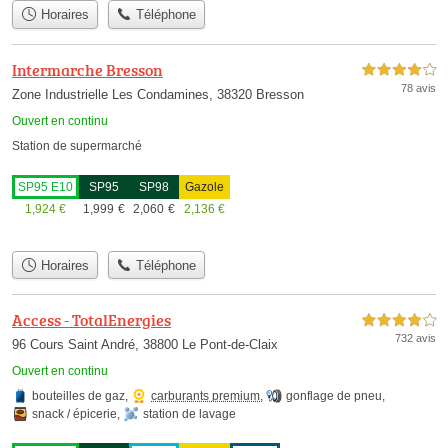
Horaires
Téléphone
Intermarche Bresson
4,0 étoiles sur 5
78 avis
Zone Industrielle Les Condamines, 38320 Bresson
Ouvert en continu
Station de supermarché
SP95 E10
SP95
SP98
Gazole
1,924
€
1,999
€
2,060
€
2,136
€
Horaires
Téléphone
Access - TotalEnergies
4,0 étoiles sur 5
732 avis
96 Cours Saint André, 38800 Le Pont-de-Claix
Ouvert en continu
bouteilles de gaz
,
carburants premium
,
gonflage de pneu
,
snack / épicerie
,
station de lavage