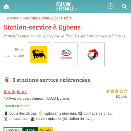
Gazole :
Accueil
>
Auvergne-Rhône-Alpes
>
Isère
Station-service à Eybens
Disponible
Épuisé
StationEssence.com vous propose la liste des
stations-service eybinoises
.
SP 98 :
Filtrer
Disponible
Épuisé
par marque
SP 95 :
Disponible
Épuisé
3 stations-service référencées
Eni Eybens
3,5 étoiles sur 5
101 avis
40 Avenue Jean Jaurès, 38320 Eybens
Ouvert en continu
bouteilles de gaz
,
carburants premium
,
gonflage de pneu
,
Fermer
restauration
,
snack / épicerie
,
station de lavage
SP95 E10
SP98
Gazole