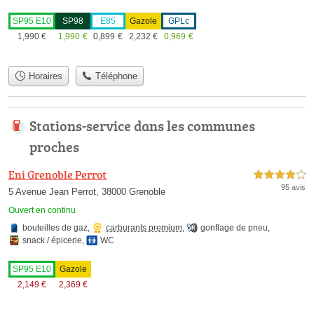
SP95 E10
SP98
E85
Gazole
GPLc
1,990
€
1,990
€
0,899
€
2,232
€
0,969
€
Horaires
Téléphone
Stations-service dans les communes
proches
Eni Grenoble Perrot
4,0 étoiles sur 5
95 avis
5 Avenue Jean Perrot, 38000 Grenoble
Ouvert en continu
bouteilles de gaz
,
carburants premium
,
gonflage de pneu
,
snack / épicerie
,
WC
SP95 E10
Gazole
2,149
€
2,369
€