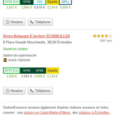
SP95 E10
SP98
E85
Gazole
GPLc
1,927
€
1,990
€
0,879
€
2,134
€
0,959
€
Horaires
Téléphone
Petro Belmont E.leclerc ECHIROLLES
4,0 étoiles sur 5
9397 avis
8 Place Grande Moucherolle, 38130 Échirolles
Ouvert en continu
Station de supermarché
snack / épicerie
SP95 E10
SP95
SP98
Gazole
1,926
€
2,001
€
2,009
€
2,133
€
Horaires
Téléphone
StationEssence recense également d'autres stations essence en Isère,
comme : une
station sur Saint-Martin-d'Hères
, des
stations à Échirolles
,