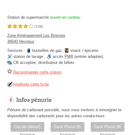
Station de supermarché
ouvert en continu
4,0 étoiles sur 5
(148)
Zone Aménagement Les Brosses
38540 Heyrieux
Services :
bouteilles de gaz
,
snack / épicerie
,
station de lavage
,
accès
PMR
(entrée adaptée)
,
CB acceptée
,
distributeur de billets
Recommander cette station
Améliorer cette fiche
Infos pénurie
Pénurie de carburant possible, nous vous invitons à renseigner la
disponibilité des carburants pour les autres conducteurs.
Gazole (diesel)
Sans Plomb 95
Sans Plomb 98
Inconnue
Inconnue
Inconnue