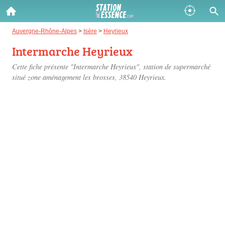
Gazole :
Auvergne-Rhône-Alpes
>
Isère
>
Heyrieux
Intermarche Heyrieux
Disponible
Épuisé
Cette fiche présente "Intermarche Heyrieux", station de supermarché
SP 98 :
situé
zone aménagement les brosses
, 38540 Heyrieux.
Disponible
Épuisé
SP 95 :
Disponible
Épuisé
Fermer