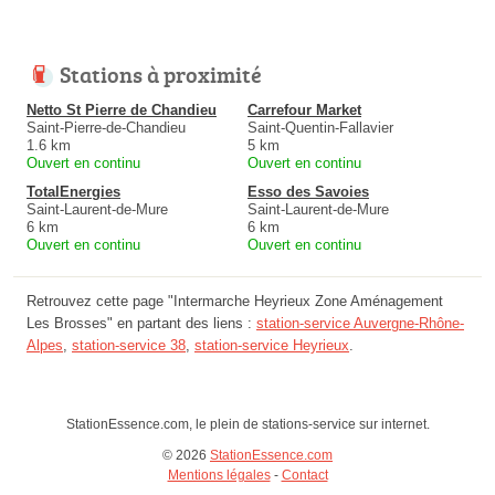
Stations à proximité
Netto St Pierre de Chandieu
Carrefour Market
Saint-Pierre-de-Chandieu
Saint-Quentin-Fallavier
1.6 km
5 km
Ouvert en continu
Ouvert en continu
TotalEnergies
Esso des Savoies
Saint-Laurent-de-Mure
Saint-Laurent-de-Mure
6 km
6 km
Ouvert en continu
Ouvert en continu
Retrouvez cette page "Intermarche Heyrieux Zone Aménagement
Les Brosses" en partant des liens :
station-service Auvergne-Rhône-
Alpes
,
station-service 38
,
station-service Heyrieux
.
StationEssence.com, le plein de stations-service sur internet.
© 2026
StationEssence.com
Mentions légales
-
Contact