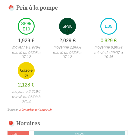
Prix à la pompe
SP95
SP98
E85
E10
E5
1,929
€
2,029
€
0,829
€
moyenne 1,978
€
moyenne 2,066
€
moyenne 0,903
€
relevé du 06/08 à
relevé du 06/08 à
relevé du 29/07 à
07:12
07:12
10:35
Gazole
B7
2,128
€
moyenne 2,219
€
relevé du 06/08 à
07:12
Source
prix-carburants.gouv.fr
Horaires
Lundi
24h/24