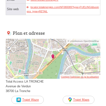
locator.totalenergies.com/NF080089?type=FUELING&busin
Site web
ess_type=RETAIL
Plan et adresse
© contributeurs OpenStreetMap
Corriger l’adresse ou la localisation
Total Access LA TRONCHE
Avenue de Verdun
38700 La Tronche
Trajet Waze
Trajet Maps