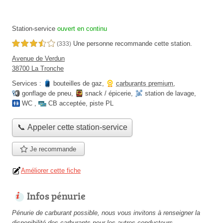
Station-service
ouvert en continu
Une personne
recommande
cette station.
3,5 étoiles sur 5
(333)
Avenue de Verdun
38700 La Tronche
Services :
bouteilles de gaz
,
carburants premium
,
gonflage de pneu
,
snack / épicerie
,
station de lavage
,
WC
,
CB acceptée
,
piste PL
📞 Appeler cette station-service
Je recommande
Améliorer cette fiche
Infos pénurie
Pénurie de carburant possible, nous vous invitons à renseigner la
disponibilité des carburants pour les autres conducteurs.