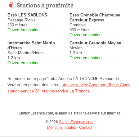
Stations à proximité
Esso LES SABLONS
Esso Grenoble Chartreuse
Passage Ricou
Carrefour Express
260 mètres
Grenoble
Ouvert en continu
960 mètres
Ouvert en continu
Intermarche Saint Martin
Carrefour Grenoble Meylan
d'Heres
Meylan
Saint-Martin-d'Hères
1.3 km
1.2 km
Ouvert en continu
Ouvert en continu
Retrouvez cette page "Total Access LA TRONCHE Avenue de
Verdun" en partant des liens :
station-service Auvergne-Rhône-Alpes
,
station-service 38
,
station-service La Tronche
.
StationEssence.com, le plein de stations-service sur internet.
© 2026
StationEssence.com
Mentions légales
-
Contact