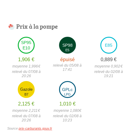
Prix à la pompe
SP95
SP98
E85
E10
E5
1,906
€
épuisé
0,889
€
relevé du 05/08 à
moyenne 1,996
€
moyenne 0,902
€
17:41
relevé du 07/08 à
relevé du 02/08 à
20:26
19:21
Gazole
GPLc
B7
LPG
2,125
€
1,010
€
moyenne 2,211
€
moyenne 1,080
€
relevé du 07/08 à
relevé du 02/08 à
20:26
10:23
Source
prix-carburants.gouv.fr