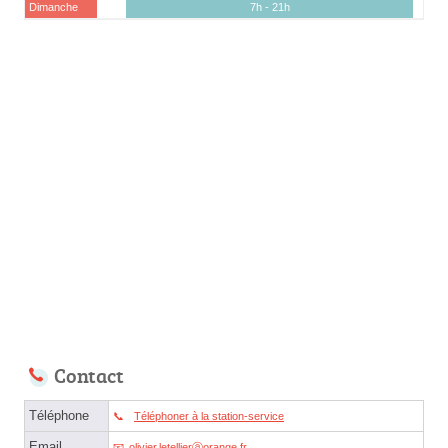
Dimanche
7h - 21h
Contact
Téléphone
Téléphoner à la station-service
Email
olivier.letellierⓐorange.fr