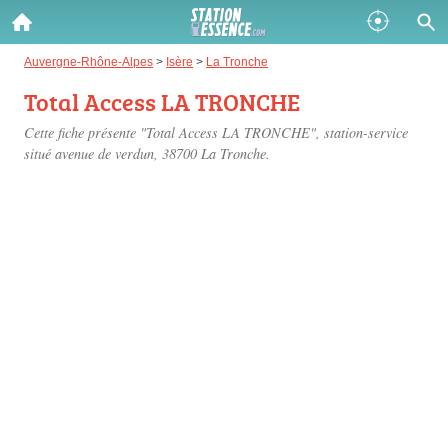
Gazole :
Auvergne-Rhône-Alpes
>
Isère
>
La Tronche
Total Access LA TRONCHE
Disponible
Épuisé
Cette fiche présente "Total Access LA TRONCHE", station-service
SP 98 :
situé
avenue de verdun
, 38700 La Tronche.
Disponible
Épuisé
SP 95 :
Disponible
Épuisé
Fermer