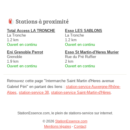
Stations à proximité
Total Access LA TRONCHE
Esso LES SABLONS
La Tronche
La Tronche
1.2 km
1.2 km
Ouvert en continu
Ouvert en continu
Eni Grenoble Perrot
Esso St Martin-d'Heres Murier
Grenoble
Rue du Pré Ruffier
1.9 km
2 km
Ouvert en continu
Ouvert en continu
Retrouvez cette page "Intermarche Saint Martin d'Heres avenue
Gabriel Péri" en partant des liens :
station-service Auvergne-Rhône-
Alpes
,
station-service 38
,
station-service Saint-Martin-d'Hères
.
StationEssence.com, le plein de stations-service sur internet.
© 2026
StationEssence.com
Mentions légales
-
Contact