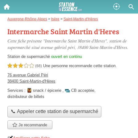
Gazole :
Auvergne-Rhône-Alpes
>
Isère
>
Saint-Martin-d'Hères
Intermarche Saint Martin d'Heres
Disponible
Épuisé
Cette fiche présente "Intermarche Saint Martin d'Heres", station de
SP 98 :
supermarché situé
avenue gabriel péri
, 38400 Saint-Martin-d'Hères.
Disponible
Épuisé
Station de supermarché
ouvert en continu
Une personne
recommande
cette station.
3,0 étoiles sur 5
(68)
SP 95 :
76 avenue Gabriel Péri
Disponible
Épuisé
38400 Saint-Martin-d'Hères
Services :
snack / épicerie
,
CB acceptée
,
distributeur de billets
📞 Appeler cette station de supermarché
Fermer
Je recommande