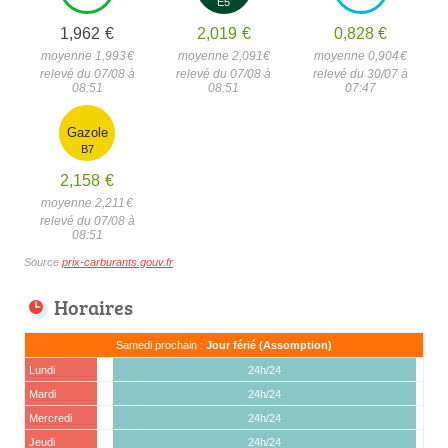
E5
1,962
€
2,019
€
0,828
€
moyenne 1,993
€
moyenne 2,091
€
moyenne 0,904
€
relevé du 07/08 à
relevé du 07/08 à
relevé du 30/07 à
08:51
08:51
07:47
Gazole
B7
2,158
€
moyenne 2,211
€
relevé du 07/08 à
08:51
Source
prix-carburants.gouv.fr
Horaires
Samedi prochain :
Jour férié (Assomption)
Lundi
24h/24
Mardi
24h/24
Mercredi
24h/24
Jeudi
24h/24