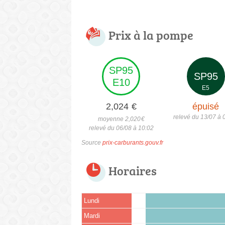
Prix à la pompe
SP95
SP95
E10
E5
2,024
€
épuisé
relevé du 13/07 à 
moyenne 2,020
€
relevé du 06/08 à 10:02
Source
prix-carburants.gouv.fr
Horaires
Lundi
Mardi