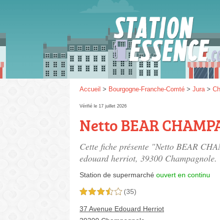
Gaz
SP 9
Accueil
>
Bourgogne-Franche-Comté
>
Jura
>
Ch
Vérifié le 17 juillet 2026
Netto BEAR CHAM
SP 9
Cette fiche présente "Netto BEAR CH
edouard herriot
, 39300 Champagnole.
Station de supermarché
ouvert en continu
(35)
3,5 étoiles sur 5
37 Avenue Edouard Herriot