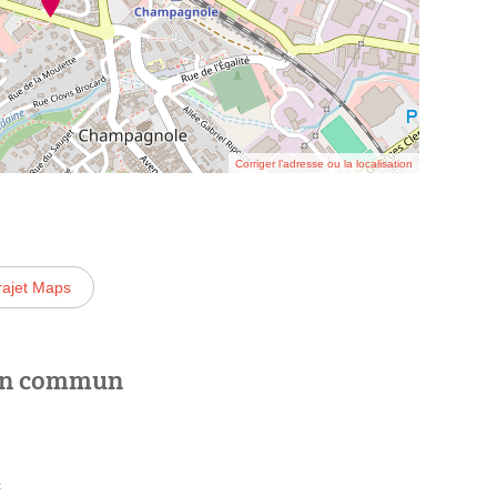
Corriger l’adresse ou la localisation
rajet Maps
 en commun
c