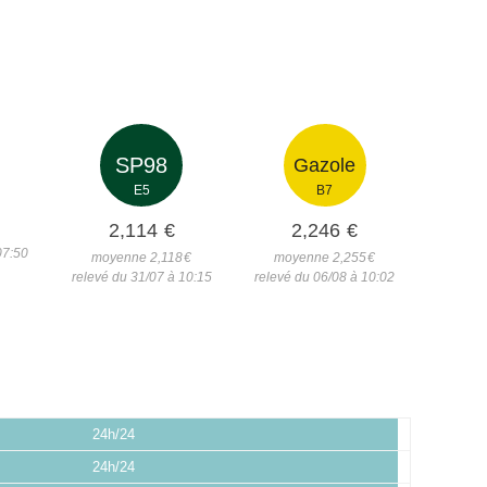
SP98
Gazole
E5
B7
2,114
€
2,246
€
07:50
moyenne 2,118
€
moyenne 2,255
€
relevé du 31/07 à 10:15
relevé du 06/08 à 10:02
24h/24
24h/24