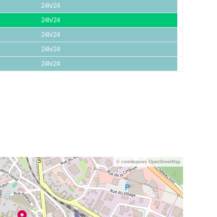
24h/24
24h/24
24h/24
24h/24
24h/24
© contributeurs OpenStreetMap