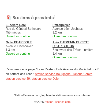
Stations à proximité
E.leclerc Dole
Petrolperret
Rue du Général Bethouart
Avenue Léon Jouhaux
455 mètres
1.2 km
Ouvert en continu
Ouvert en continu
Netto BEAR DOLE
Avia THEVENIN DUCROT
Avenue Eisenhower
DISTRIBUTION
1.3 km
Boulevard des Frères Lumière
Ouvert en continu
1.4 km
Ouvert en continu
Retrouvez cette page "Esso Pasteur Dole Avenue du Maréchal Juin"
en partant des liens :
station-service Bourgogne-Franche-Comté
,
station-service 39
,
station-service Dole
.
StationEssence.com, le plein de stations-service sur internet.
© 2026
StationEssence.com