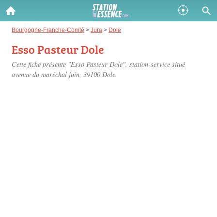
Gazole :
Bourgogne-Franche-Comté
>
Jura
>
Dole
Esso Pasteur Dole
Disponible
Épuisé
Cette fiche présente "Esso Pasteur Dole", station-service situé
SP 98 :
avenue du maréchal juin
, 39100 Dole.
Disponible
Épuisé
SP 95 :
Disponible
Épuisé
Fermer