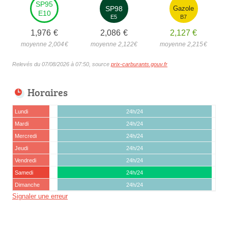
SP95
SP98
Gazole
E10
E5
B7
1,976
€
2,086
€
2,127
€
moyenne 2,004
€
moyenne 2,122
€
moyenne 2,215
€
Relevés du 07/08/2026 à 07:50, source
prix-carburants.gouv.fr
Horaires
Lundi
24h/24
Mardi
24h/24
Mercredi
24h/24
Jeudi
24h/24
Vendredi
24h/24
Samedi
24h/24
Dimanche
24h/24
Signaler une erreur