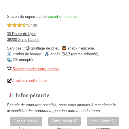
Station de supermarché
ouvert en continu
3,5 étoiles sur 5
(9)
38 Route de Lyon
39200 Saint-Claude
Services :
gonflage de pneu
,
snack / épicerie
,
station de lavage
,
accès
PMR
(entrée adaptée)
,
CB acceptée
Recommander cette station
Améliorer cette fiche
Infos pénurie
Pénurie de carburant possible, nous vous invitons à renseigner la
disponibilité des carburants pour les autres conducteurs.
Gazole (diesel)
Sans Plomb 95
Sans Plomb 98
Inconnue
Inconnue
Inconnue