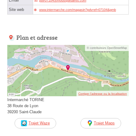
Email
pdv07104ⓐmousquetaires.com
Site web
www.intermarche.com/magasin?pdvref=07104&gmb
Plan et adresse
© contributeurs OpenStreetMap
Corriger l’adresse ou la localisation
Intermarché TORINE
38 Route de Lyon
39200 Saint-Claude
Trajet Waze
Trajet Maps