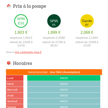
Prix à la pompe
SP95
SP95
Gazole
E10
E5
B7
1,903
€
1,999
€
2,068
€
moyenne 1,991
€
moyenne 2,058
€
moyenne 2,194
€
relevé du 10/08 à
relevé du 07/08 à
relevé du 10/08 à
14:00
08:43
14:00
Source
prix-carburants.gouv.fr
Horaires
Samedi prochain :
Jour férié (Assomption)
Lundi
24h/24
Mardi
24h/24
Mercredi
24h/24
Jeudi
24h/24
Vendredi
24h/24
Samedi
24h/24