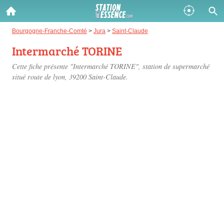
Gazole :
Bourgogne-Franche-Comté
>
Jura
>
Saint-Claude
Intermarché TORINE
Disponible
Épuisé
Cette fiche présente "Intermarché TORINE", station de supermarché
SP 98 :
situé
route de lyon
, 39200 Saint-Claude.
Disponible
Épuisé
SP 95 :
Disponible
Épuisé
Fermer