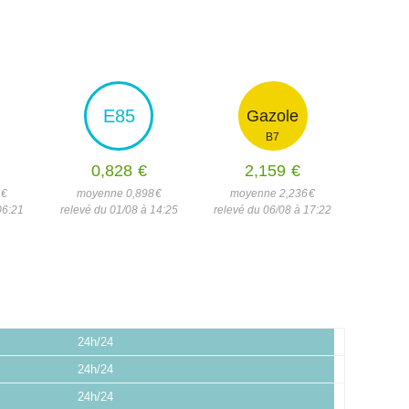
E85
Gazole
B7
0,828
€
2,159
€
6
€
moyenne 0,898
€
moyenne 2,236
€
06:21
relevé du 01/08 à 14:25
relevé du 06/08 à 17:22
24h/24
24h/24
24h/24