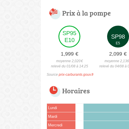
Prix à la pompe
SP95
SP98
E10
E5
1,999
€
2,099
€
moyenne 2,020
€
moyenne 2,13
relevé du 01/08 à 14:25
relevé du 04/08 à 
Source
prix-carburants.gouv.fr
Horaires
Lundi
Mardi
Mercredi