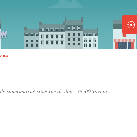
ole :
Disponible
Épuisé
8 :
vaux
Disponible
Épuisé
5 :
n de supermarché situé
rue de dole
, 39500 Tavaux.
Disponible
Épuisé
Fe