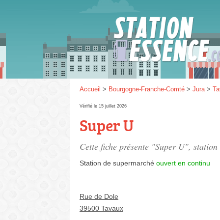
Gaz
SP 9
Accueil
>
Bourgogne-Franche-Comté
>
Jura
>
Ta
Vérifié le 15 juillet 2026
Super U
SP 9
Cette fiche présente "Super U", statio
Station de supermarché
ouvert en continu
Rue de Dole
39500 Tavaux