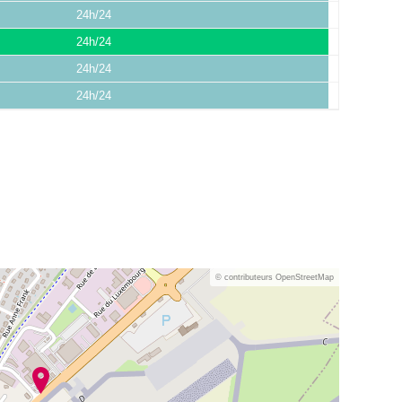
24h/24
24h/24
24h/24
24h/24
© contributeurs OpenStreetMap