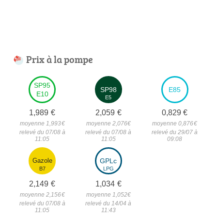
Prix à la pompe
SP95
SP98
E85
E10
E5
1,989
€
2,059
€
0,829
€
moyenne 1,993
€
moyenne 2,076
€
moyenne 0,876
€
relevé du 07/08 à
relevé du 07/08 à
relevé du 29/07 à
11:05
11:05
09:08
Gazole
GPLc
B7
LPG
2,149
€
1,034
€
moyenne 2,156
€
moyenne 1,052
€
relevé du 07/08 à
relevé du 14/04 à
11:05
11:43