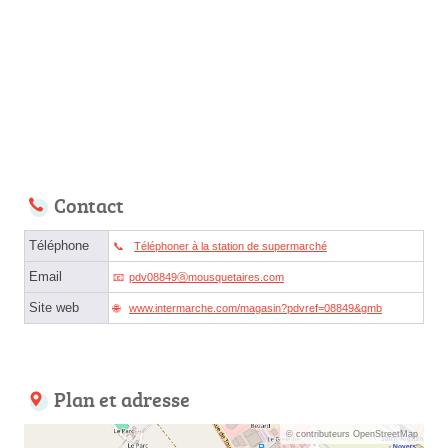
Contact
Téléphone
Téléphoner à la station de supermarché
Email
pdv08849ⓐmousquetaires.com
Site web
www.intermarche.com/magasin?pdvref=08849&gmb
Plan et adresse
© contributeurs OpenStreetMap