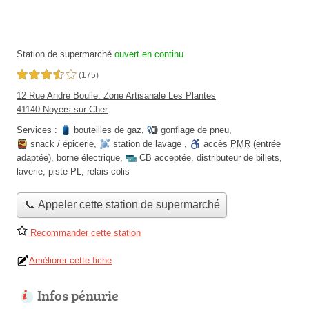
Station de supermarché
ouvert en continu
3,5 étoiles sur 5
(175)
12 Rue André Boulle. Zone Artisanale Les Plantes
41140 Noyers-sur-Cher
Services :
bouteilles de gaz
,
gonflage de pneu
,
snack / épicerie
,
station de lavage
,
accès
PMR
(entrée
adaptée)
,
borne électrique
,
CB acceptée
,
distributeur de billets
,
laverie
,
piste PL
,
relais colis
📞 Appeler cette station de supermarché
Recommander cette station
Améliorer cette fiche
Infos pénurie