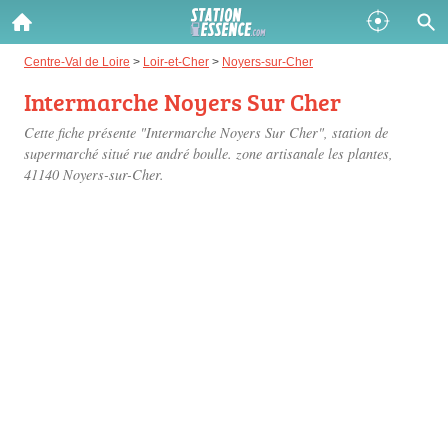
Gazole :
Centre-Val de Loire
>
Loir-et-Cher
>
Noyers-sur-Cher
Intermarche Noyers Sur Cher
Disponible
Épuisé
Cette fiche présente "Intermarche Noyers Sur Cher", station de
SP 98 :
supermarché situé
rue andré boulle. zone artisanale les plantes
,
41140 Noyers-sur-Cher.
Disponible
Épuisé
SP 95 :
Disponible
Épuisé
Fermer