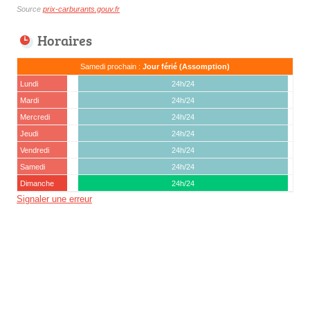
Source
prix-carburants.gouv.fr
Horaires
Samedi prochain :
Jour férié (Assomption)
Lundi
24h/24
Mardi
24h/24
Mercredi
24h/24
Jeudi
24h/24
Vendredi
24h/24
Samedi
24h/24
Dimanche
24h/24
Signaler une erreur