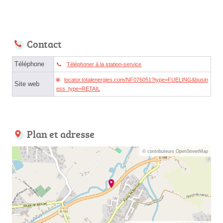
Contact
Téléphone
Téléphoner à la station-service
locator.totalenergies.com/NF076051?type=FUELING&busin
Site web
ess_type=RETAIL
Plan et adresse
© contributeurs OpenStreetMap