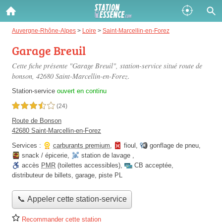
Gazole :
Auvergne-Rhône-Alpes
>
Loire
>
Saint-Marcellin-en-Forez
Garage Breuil
Disponible
Épuisé
Cette fiche présente "Garage Breuil", station-service situé
route de
SP 98 :
bonson
, 42680 Saint-Marcellin-en-Forez.
Disponible
Épuisé
Station-service
ouvert en continu
3,5 étoiles sur 5
(24)
SP 95 :
Route de Bonson
Disponible
Épuisé
42680 Saint-Marcellin-en-Forez
Services :
carburants premium
,
fioul
,
gonflage de pneu
,
snack / épicerie
,
station de lavage
,
accès
PMR
(toilettes accessibles)
,
CB acceptée
,
distributeur de billets
,
garage
,
piste PL
Fermer
📞 Appeler cette station-service
Recommander cette station