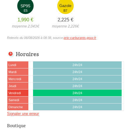
SP95
Gazole
E5
B7
1,990
€
2,225
€
moyenne 2,043
€
moyenne 2,226
€
Relevés du 06/08/2026 à 08:38, source
prix-carburants.gouv.fr
Horaires
Lundi
24h/24
Mardi
24h/24
Mercredi
24h/24
Jeudi
24h/24
Vendredi
24h/24
Samedi
24h/24
Dimanche
24h/24
Signaler une erreur
Boutique