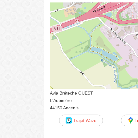
Avia Brétéché OUEST
L'Aubinière
44150 Ancenis
Trajet Waze
T