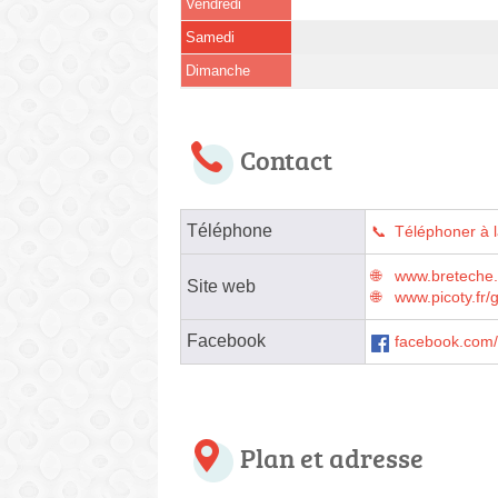
Vendredi
Samedi
Dimanche
Contact
Téléphone
Téléphoner à l
www.breteche.
Site web
www.picoty.fr/g
Facebook
facebook.com/
Plan et adresse