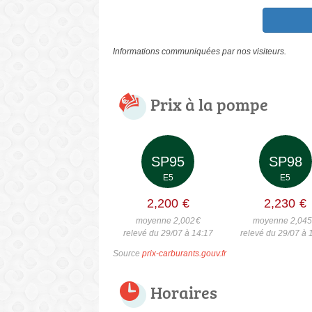
Informations communiquées par nos visiteurs.
Prix à la pompe
SP95
SP98
E5
E5
2,200
€
2,230
€
moyenne 2,002
€
moyenne 2,04
relevé du 29/07 à 14:17
relevé du 29/07 à 
Source
prix-carburants.gouv.fr
Horaires