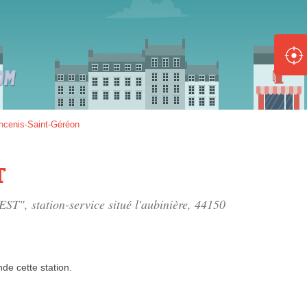
ole :
Disponible
Épuisé
8 :
ncenis-Saint-Géréon
Disponible
Épuisé
T
5 :
EST", station-service situé
l'aubinière
, 44150
Disponible
Épuisé
nde
cette station.
Fe