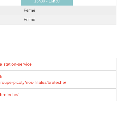
13h30 - 16h30
Fermé
Fermé
a station-service
fr
roupe-picoty/nos-filiales/breteche/
breteche/