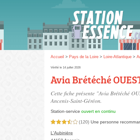
Gaz
SP 9
Accueil
>
Pays de la Loire
>
Loire-Atlantique
>
A
Vérifié le 14 juillet 2026
Avia Brétéché OUES
SP 9
Cette fiche présente "Avia Brétéché OU
Ancenis-Saint-Géréon.
Station-service
ouvert en continu
(120)
Une personne
recomma
3,5 étoiles sur 5
L'Aubinière