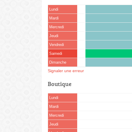
Lundi
Mardi
Mercredi
Jeudi
Vendredi
Samedi
Dimanche
Signaler une erreur
Boutique
Lundi
Mardi
Mercredi
Jeudi