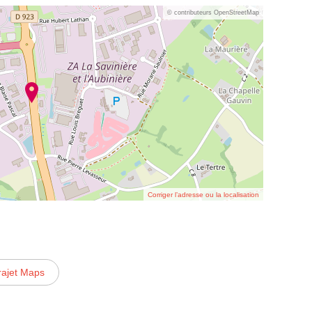
© contributeurs OpenStreetMap
Corriger l’adresse ou la localisation
rajet Maps