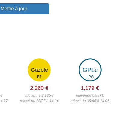
Mettre à jour
GPLc
Gazole
B7
LPG
2,260
€
1,179
€
5
€
moyenne 2,135
€
moyenne 0,997
€
14:17
relevé du 30/07 à 14:34
relevé du 05/06 à 14:05