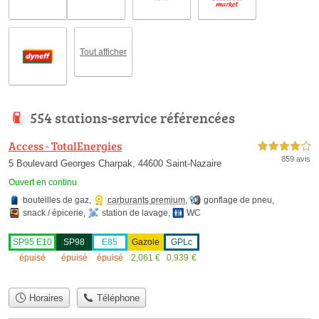
Tout afficher
554 stations-service référencées
Access - TotalEnergies
4,0 étoiles sur 5
859 avis
5 Boulevard Georges Charpak, 44600 Saint-Nazaire
Ouvert en continu
bouteilles de gaz
,
carburants premium
,
gonflage de pneu
,
snack / épicerie
,
station de lavage
,
WC
SP95 E10
SP98
E85
Gazole
GPLc
épuisé
épuisé
épuisé
2,061
€
0,939
€
Horaires
Téléphone