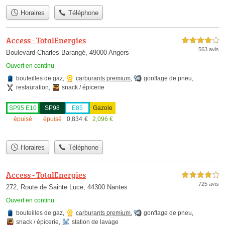
Horaires
Téléphone
Access - TotalEnergies
4,0 étoiles sur 5
563 avis
Boulevard Charles Barangé, 49000 Angers
Ouvert en continu
bouteilles de gaz
,
carburants premium
,
gonflage de pneu
,
restauration
,
snack / épicerie
SP95 E10
SP98
E85
Gazole
épuisé
épuisé
0,834
€
2,096
€
Horaires
Téléphone
Access - TotalEnergies
4,0 étoiles sur 5
725 avis
272, Route de Sainte Luce, 44300 Nantes
Ouvert en continu
bouteilles de gaz
,
carburants premium
,
gonflage de pneu
,
snack / épicerie
,
station de lavage