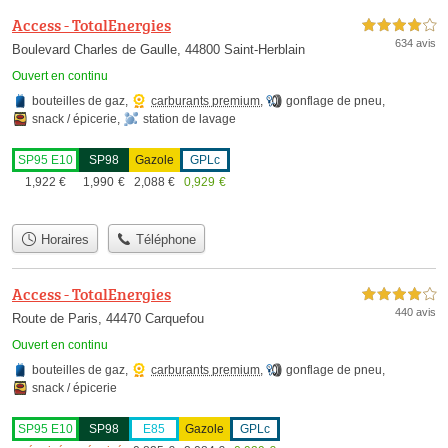
Access - TotalEnergies
4,0 étoiles sur 5
634 avis
Boulevard Charles de Gaulle, 44800 Saint-Herblain
Ouvert en continu
bouteilles de gaz
,
carburants premium
,
gonflage de pneu
,
snack / épicerie
,
station de lavage
SP95 E10
SP98
Gazole
GPLc
1,922
€
1,990
€
2,088
€
0,929
€
Horaires
Téléphone
Access - TotalEnergies
4,0 étoiles sur 5
440 avis
Route de Paris, 44470 Carquefou
Ouvert en continu
bouteilles de gaz
,
carburants premium
,
gonflage de pneu
,
snack / épicerie
SP95 E10
SP98
E85
Gazole
GPLc