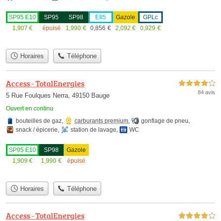
SP95 E10
SP95
SP98
E85
Gazole
GPLc
1,907
€
épuisé
1,990
€
0,856
€
2,092
€
0,929
€
Horaires
Téléphone
Access - TotalEnergies
4,0 étoiles sur 5
84 avis
5 Rue Foulques Nerra, 49150 Bauge
Ouvert en continu
bouteilles de gaz
,
carburants premium
,
gonflage de pneu
,
snack / épicerie
,
station de lavage
,
WC
SP95 E10
SP98
Gazole
1,909
€
1,990
€
épuisé
Horaires
Téléphone
Access - TotalEnergies
4,0 étoiles sur 5