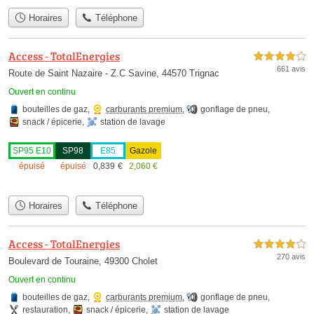
Horaires
Téléphone
Access - TotalEnergies
4,0 étoiles sur 5
661 avis
Route de Saint Nazaire - Z.C Savine, 44570 Trignac
Ouvert en continu
bouteilles de gaz
,
carburants premium
,
gonflage de pneu
,
snack / épicerie
,
station de lavage
SP95 E10
SP98
E85
Gazole
épuisé
épuisé
0,839
€
2,060
€
Horaires
Téléphone
Access - TotalEnergies
4,0 étoiles sur 5
270 avis
Boulevard de Touraine, 49300 Cholet
Ouvert en continu
bouteilles de gaz
,
carburants premium
,
gonflage de pneu
,
restauration
,
snack / épicerie
,
station de lavage