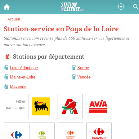
Gazole :
Accueil
Station-service en Pays de la Loire
Disponible
Épuisé
StationEssence.com recense plus de 550
stations-service ligériennes
et
autres stations essence.
SP 98 :
Stations par département
Disponible
Épuisé
Loire-Atlantique
Sarthe
SP 95 :
Maine-et-Loire
Vendée
Disponible
Épuisé
Mayenne
Filtrer
par marque
Fermer