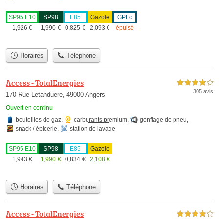
SP95 E10
SP98
E85
Gazole
GPLc
1,926
€
1,990
€
0,825
€
2,093
€
épuisé
Horaires
Téléphone
Access - TotalEnergies
4,0 étoiles sur 5
305 avis
170 Rue Letanduere, 49000 Angers
Ouvert en continu
bouteilles de gaz
,
carburants premium
,
gonflage de pneu
,
snack / épicerie
,
station de lavage
SP95 E10
SP98
E85
Gazole
1,943
€
1,990
€
0,834
€
2,108
€
Horaires
Téléphone
Access - TotalEnergies
4,0 étoiles sur 5