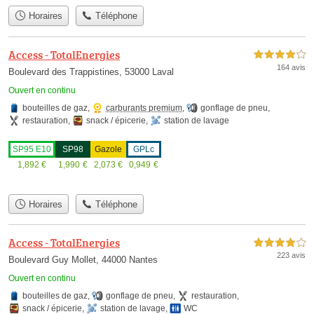
Horaires
Téléphone
Access - TotalEnergies
4,0 étoiles sur 5
164 avis
Boulevard des Trappistines, 53000 Laval
Ouvert en continu
bouteilles de gaz
,
carburants premium
,
gonflage de pneu
,
restauration
,
snack / épicerie
,
station de lavage
SP95 E10
SP98
Gazole
GPLc
1,892
€
1,990
€
2,073
€
0,949
€
Horaires
Téléphone
Access - TotalEnergies
4,0 étoiles sur 5
223 avis
Boulevard Guy Mollet, 44000 Nantes
Ouvert en continu
bouteilles de gaz
,
gonflage de pneu
,
restauration
,
snack / épicerie
,
station de lavage
,
WC