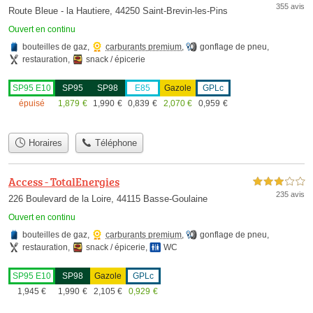
355 avis
Route Bleue - la Hautiere, 44250 Saint-Brevin-les-Pins
Ouvert en continu
bouteilles de gaz
,
carburants premium
,
gonflage de pneu
,
restauration
,
snack / épicerie
SP95 E10
SP95
SP98
E85
Gazole
GPLc
épuisé
1,879
€
1,990
€
0,839
€
2,070
€
0,959
€
Horaires
Téléphone
Access - TotalEnergies
3,0 étoiles sur 5
235 avis
226 Boulevard de la Loire, 44115 Basse-Goulaine
Ouvert en continu
bouteilles de gaz
,
carburants premium
,
gonflage de pneu
,
restauration
,
snack / épicerie
,
WC
SP95 E10
SP98
Gazole
GPLc
1,945
€
1,990
€
2,105
€
0,929
€