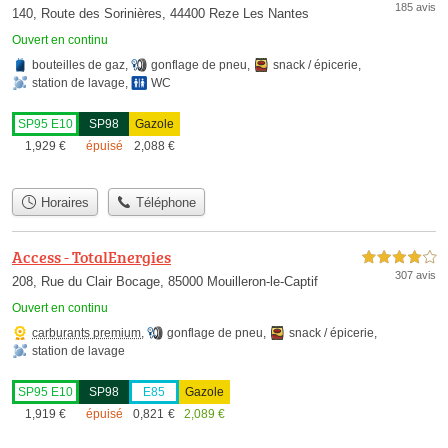
185 avis
140, Route des Sorinières, 44400 Reze Les Nantes
Ouvert en continu
bouteilles de gaz
,
gonflage de pneu
,
snack / épicerie
,
station de lavage
,
WC
SP95 E10
SP98
Gazole
1,929
€
épuisé
2,088
€
Horaires
Téléphone
Access - TotalEnergies
4,0 étoiles sur 5
307 avis
208, Rue du Clair Bocage, 85000 Mouilleron-le-Captif
Ouvert en continu
carburants premium
,
gonflage de pneu
,
snack / épicerie
,
station de lavage
SP95 E10
SP98
E85
Gazole
1,919
€
épuisé
0,821
€
2,089
€