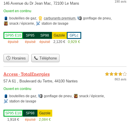
190 avis
146 Avenue du Dr Jean Mac, 72100 Le Mans
Ouvert en continu
bouteilles de gaz
,
carburants premium
,
gonflage de pneu
,
snack / épicerie
,
station de lavage
SP95 E10
SP95
SP98
Gazole
GPLc
épuisé
épuisé
épuisé
2,120
€
0,929
€
Horaires
Téléphone
Access - TotalEnergies
4,0 étoiles sur 5
863 avis
57 A 61 , Boulevard du Tertre, 44100 Nantes
Ouvert en continu
bouteilles de gaz
,
gonflage de pneu
,
snack / épicerie
,
station de lavage
SP95 E10
SP98
Gazole
1,918
€
épuisé
2,084
€