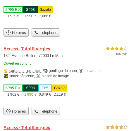
SP95 E10
SP98
Gazole
1,929
€
1,990
€
2,088
€
Horaires
Téléphone
Access - TotalEnergies
4,0 étoiles sur 5
155 avis
162, Avenue Bollee, 72000 Le Mans
Ouvert en continu
carburants premium
,
gonflage de pneu
,
restauration
,
snack / épicerie
,
station de lavage
SP95 E10
SP98
E85
Gazole
1,962
€
1,990
€
0,849
€
2,119
€
Horaires
Téléphone
Access - TotalEnergies
4,0 étoiles sur 5