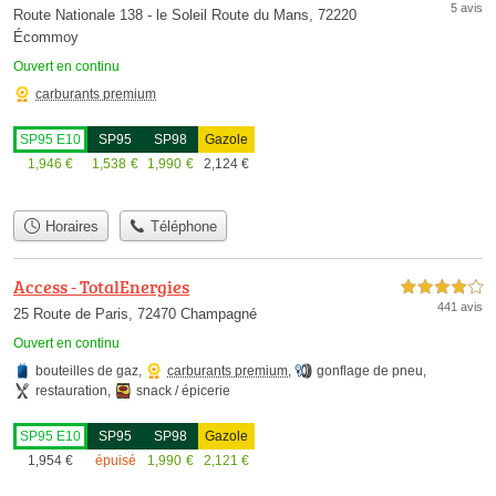
5 avis
Route Nationale 138 - le Soleil Route du Mans, 72220
Écommoy
Ouvert en continu
carburants premium
SP95 E10
SP95
SP98
Gazole
1,946
€
1,538
€
1,990
€
2,124
€
Horaires
Téléphone
Access - TotalEnergies
4,0 étoiles sur 5
441 avis
25 Route de Paris, 72470 Champagné
Ouvert en continu
bouteilles de gaz
,
carburants premium
,
gonflage de pneu
,
restauration
,
snack / épicerie
SP95 E10
SP95
SP98
Gazole
1,954
€
épuisé
1,990
€
2,121
€