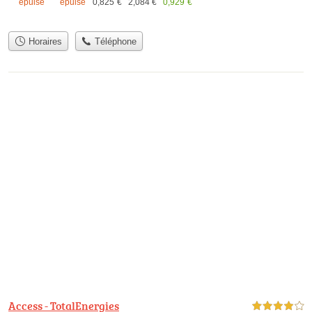
épuisé
épuisé
0,825
€
2,084
€
0,929
€
Horaires
Téléphone
Access - TotalEnergies
4,0 étoiles sur 5