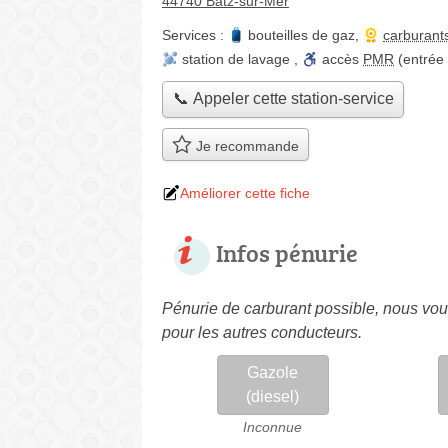
44740 Batz-sur-Mer
Services :
bouteilles de gaz
,
carburant
station de lavage
,
accès
PMR
(entrée
📞 Appeler cette station-service
Je recommande
Améliorer cette fiche
Infos pénurie
Pénurie de carburant possible, nous vous
pour les autres conducteurs.
Gazole
(diesel)
Inconnue