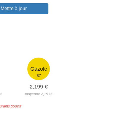
Mettre à jour
Gazole
B7
2,199
€
2
€
moyenne 2,153
€
urants.gouv.fr