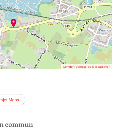
Corriger l’adresse ou la localisation
rajet Maps
 en commun