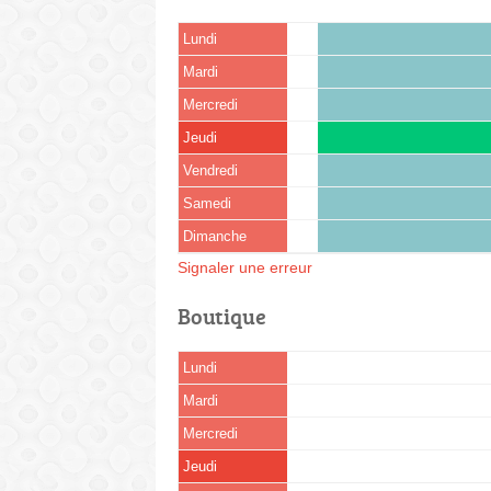
Lundi
Mardi
Mercredi
Jeudi
Vendredi
Samedi
Dimanche
Signaler une erreur
Boutique
Lundi
Mardi
Mercredi
Jeudi