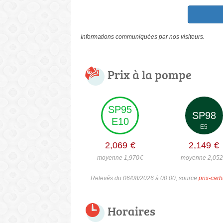
Informations communiquées par nos visiteurs.
Prix à la pompe
SP95
SP98
E10
E5
2,069
€
2,149
€
moyenne 1,970
€
moyenne 2,05
Relevés du 06/08/2026 à 00:00, source
prix-carb
Horaires