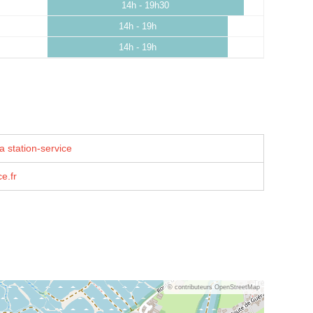
14h - 19h30
14h - 19h
14h - 19h
a station-service
e.fr
© contributeurs OpenStreetMap