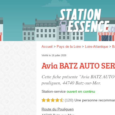
Gaz
SP 9
Accueil
>
Pays de la Loire
>
Loire-Atlantique
>
B
Vérifié le 19 juillet 2026
Avia BATZ AUTO SE
SP 9
Cette fiche présente "Avia BATZ AUTO
pouliguen
, 44740 Batz-sur-Mer.
Station-service
ouvert en continu
(120)
Une personne
recomma
4,5 étoiles sur 5
Route du Pouliguen