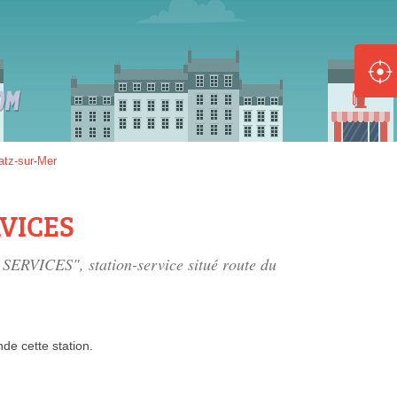
ole :
Disponible
Épuisé
8 :
atz-sur-Mer
Disponible
Épuisé
RVICES
5 :
 SERVICES", station-service situé
route du
Disponible
Épuisé
nde
cette station.
Fe