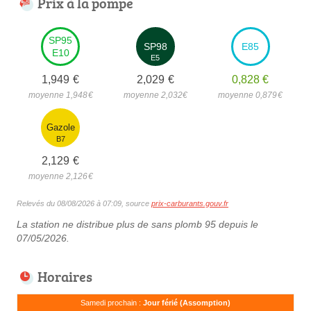
Prix à la pompe
SP95
SP98
E85
E10
E5
1,949
€
2,029
€
0,828
€
moyenne 1,948
€
moyenne 2,032
€
moyenne 0,879
€
Gazole
B7
2,129
€
moyenne 2,126
€
Relevés du 08/08/2026 à 07:09, source
prix-carburants.gouv.fr
La station ne distribue plus de sans plomb 95 depuis le
07/05/2026.
Horaires
Samedi prochain :
Jour férié (Assomption)