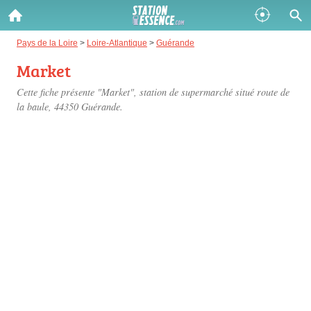
Gazole :
Pays de la Loire
>
Loire-Atlantique
>
Guérande
Market
Disponible
Épuisé
Cette fiche présente "Market", station de supermarché situé
route de
SP 98 :
la baule
, 44350 Guérande.
Disponible
Épuisé
SP 95 :
Disponible
Épuisé
Fermer