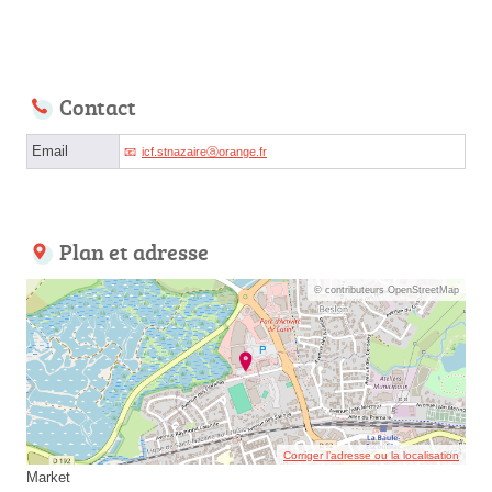
Contact
Email
icf.stnazaireⓐorange.fr
Plan et adresse
© contributeurs OpenStreetMap
Corriger l’adresse ou la localisation
Market