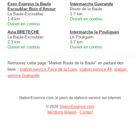
Esso Express la Baule
Intermarche Guerande
Escoublac Bois d'Amour
Route de la Baule
La Baule-Escoublac
1.7 km
1.4 km
Ouvert en continu
Ouvert en continu
Avia BRETECHE
Intermarche le Pouliguen
La Baule-Escoublac
Le Pouliguen
2.3 km
3.7 km
Ouvert en continu
Ouvert en continu
Retrouvez cette page "Market Route de la Baule" en partant des
liens :
station-service Pays de la Loire
,
station-service 44
,
station-
service Guérande
.
StationEssence.com, le plein de stations-service sur internet.
© 2026
StationEssence.com
Mentions légales
-
Contact