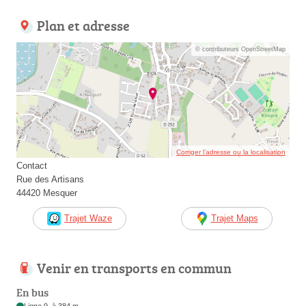
Plan et adresse
© contributeurs OpenStreetMap
Corriger l’adresse ou la localisation
Contact
Rue des Artisans
44420 Mesquer
Trajet Waze
Trajet Maps
Venir en transports en commun
En bus