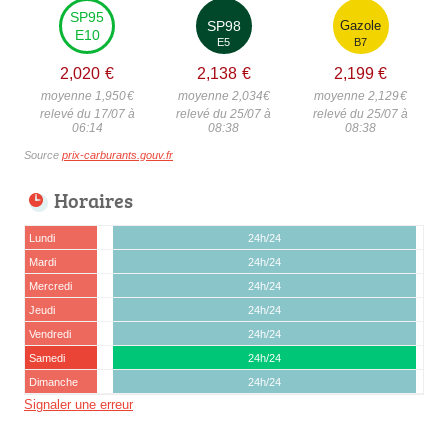
SP95
SP98
Gazole
E10
E5
B7
2,020
€
2,138
€
2,199
€
moyenne 1,950
€
moyenne 2,034
€
moyenne 2,129
€
relevé du 17/07 à
relevé du 25/07 à
relevé du 25/07 à
06:14
08:38
08:38
Source
prix-carburants.gouv.fr
Horaires
Lundi
24h/24
Mardi
24h/24
Mercredi
24h/24
Jeudi
24h/24
Vendredi
24h/24
Samedi
24h/24
Dimanche
24h/24
Signaler une erreur