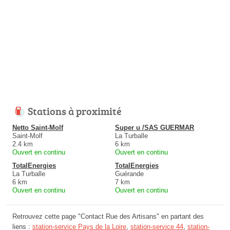
Stations à proximité
Netto Saint-Molf
Super u /SAS GUERMAR
Saint-Molf
La Turballe
2.4 km
6 km
Ouvert en continu
Ouvert en continu
TotalEnergies
TotalEnergies
La Turballe
Guérande
6 km
7 km
Ouvert en continu
Ouvert en continu
Retrouvez cette page "Contact Rue des Artisans" en partant des
liens :
station-service Pays de la Loire
,
station-service 44
,
station-