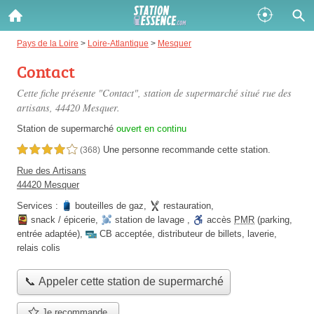
Gazole :
Pays de la Loire
>
Loire-Atlantique
>
Mesquer
Contact
Disponible
Épuisé
Cette fiche présente "Contact", station de supermarché situé
rue des
SP 98 :
artisans
, 44420 Mesquer.
Disponible
Épuisé
Station de supermarché
ouvert en continu
Une personne
recommande
cette station.
4,0 étoiles sur 5
(368)
SP 95 :
Rue des Artisans
Disponible
Épuisé
44420 Mesquer
Services :
bouteilles de gaz
,
restauration
,
snack / épicerie
,
station de lavage
,
accès
PMR
(parking,
entrée adaptée)
,
CB acceptée
,
distributeur de billets
,
laverie
,
relais colis
Fermer
📞 Appeler cette station de supermarché
Je recommande