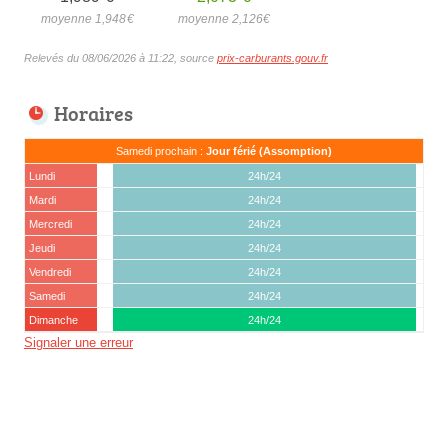
moyenne 1,948
€
moyenne 2,126
€
Relevés du 08/06/2026 à 11:22, source
prix-carburants.gouv.fr
Horaires
Samedi prochain :
Jour férié (Assomption)
Lundi
24h/24
Mardi
24h/24
Mercredi
24h/24
Jeudi
24h/24
Vendredi
24h/24
Samedi
24h/24
Dimanche
24h/24
Signaler une erreur