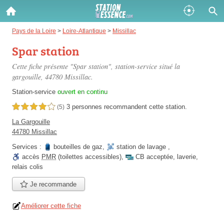
Gazole :
Pays de la Loire
>
Loire-Atlantique
>
Missillac
Spar station
Disponible
Épuisé
Cette fiche présente "Spar station", station-service situé
la
SP 98 :
gargouille
, 44780 Missillac.
Disponible
Épuisé
Station-service
ouvert en continu
3 personnes
recommandent
cette station.
4,0 étoiles sur 5
(5)
SP 95 :
La Gargouille
Disponible
Épuisé
44780 Missillac
Services :
bouteilles de gaz
,
station de lavage
,
accès
PMR
(toilettes accessibles)
,
CB acceptée
,
laverie
,
relais colis
Je recommande
Fermer
Améliorer cette fiche