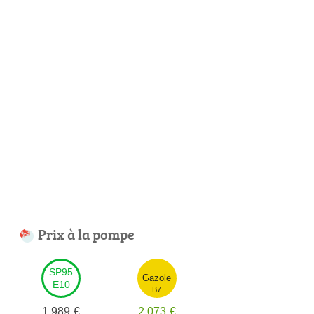
Prix à la pompe
SP95
Gazole
E10
B7
1,989
€
2,073
€