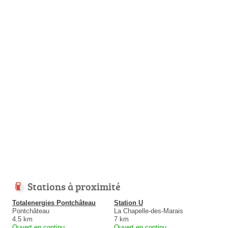
Stations à proximité
Totalenergies Pontchâteau
Station U
Pontchâteau
La Chapelle-des-Marais
4.5 km
7 km
Ouvert en continu
Ouvert en continu