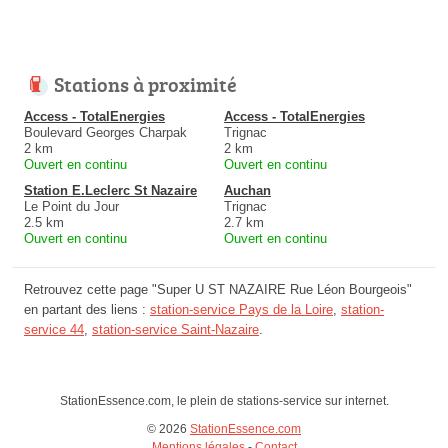
Stations à proximité
Access - TotalEnergies
Access - TotalEnergies
Boulevard Georges Charpak
Trignac
2 km
2 km
Ouvert en continu
Ouvert en continu
Station E.Leclerc St Nazaire
Auchan
Le Point du Jour
Trignac
2.5 km
2.7 km
Ouvert en continu
Ouvert en continu
Retrouvez cette page "Super U ST NAZAIRE Rue Léon Bourgeois"
en partant des liens :
station-service Pays de la Loire
,
station-
service 44
,
station-service Saint-Nazaire
.
StationEssence.com, le plein de stations-service sur internet.
© 2026
StationEssence.com
Mentions légales
-
Contact