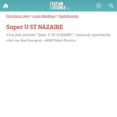
Gazole :
Pays de la Loire
>
Loire-Atlantique
>
Saint-Nazaire
Super U ST NAZAIRE
Disponible
Épuisé
Cette fiche présente "Super U ST NAZAIRE", station de supermarché
SP 98 :
situé
rue léon bourgeois
, 44600 Saint-Nazaire.
Disponible
Épuisé
SP 95 :
Disponible
Épuisé
Fermer