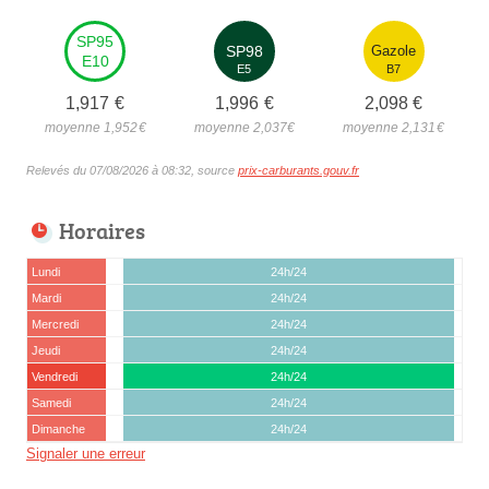
SP95
SP98
Gazole
E10
E5
B7
1,917
€
1,996
€
2,098
€
moyenne 1,952
€
moyenne 2,037
€
moyenne 2,131
€
Relevés du 07/08/2026 à 08:32, source
prix-carburants.gouv.fr
Horaires
Lundi
24h/24
Mardi
24h/24
Mercredi
24h/24
Jeudi
24h/24
Vendredi
24h/24
Samedi
24h/24
Dimanche
24h/24
Signaler une erreur