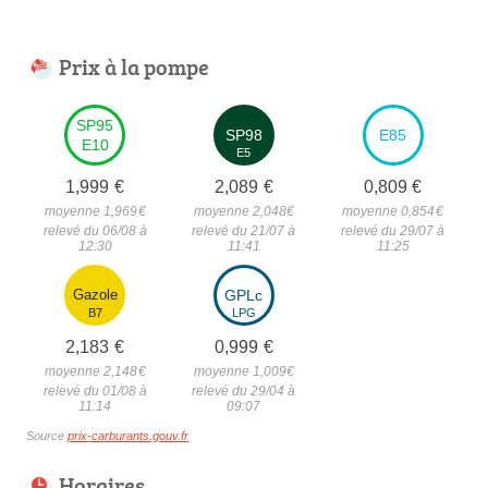
Prix à la pompe
SP95
SP98
E85
E10
E5
1,999
€
2,089
€
0,809
€
moyenne 1,969
€
moyenne 2,048
€
moyenne 0,854
€
relevé du 06/08 à
relevé du 21/07 à
relevé du 29/07 à
12:30
11:41
11:25
Gazole
GPLc
B7
LPG
2,183
€
0,999
€
moyenne 2,148
€
moyenne 1,009
€
relevé du 01/08 à
relevé du 29/04 à
11:14
09:07
Source
prix-carburants.gouv.fr
Horaires