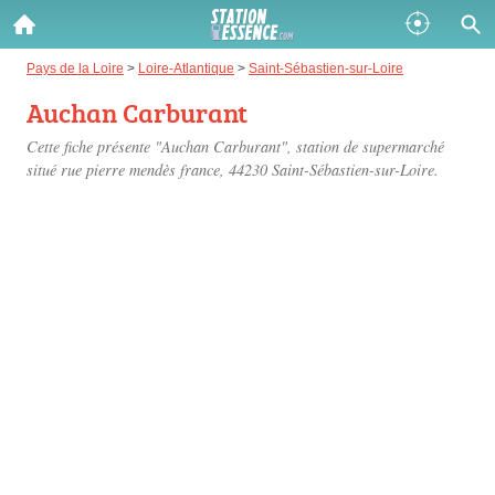
Gazole :
Pays de la Loire
>
Loire-Atlantique
>
Saint-Sébastien-sur-Loire
Auchan Carburant
Disponible
Épuisé
Cette fiche présente "Auchan Carburant", station de supermarché
SP 98 :
situé
rue pierre mendès france
, 44230 Saint-Sébastien-sur-Loire.
Disponible
Épuisé
SP 95 :
Disponible
Épuisé
Fermer