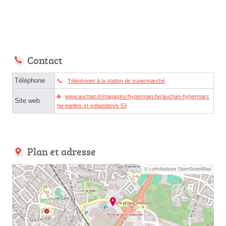
Contact
Téléphone
Téléphoner à la station de supermarché
www.auchan.fr/magasins/hypermarche/auchan-hypermarc
Site web
he-nantes-st-sebastien/s-53
Plan et adresse
© contributeurs OpenStreetMap