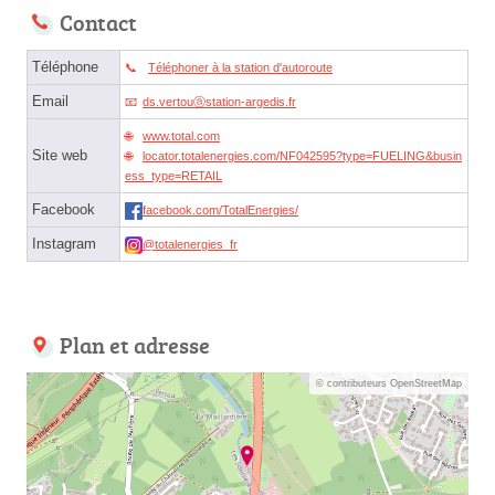
Contact
Téléphone
Téléphoner à la station d'autoroute
Email
ds.vertouⓐstation-argedis.fr
www.total.com
Site web
locator.totalenergies.com/NF042595?type=FUELING&busin
ess_type=RETAIL
Facebook
facebook.com/TotalEnergies/
Instagram
@totalenergies_fr
Plan et adresse
© contributeurs OpenStreetMap