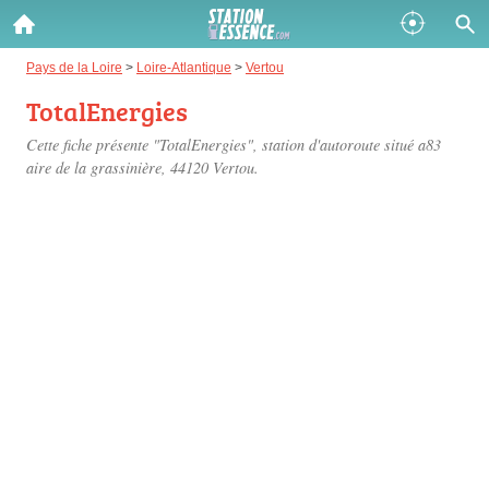
Gazole :
Pays de la Loire
>
Loire-Atlantique
>
Vertou
TotalEnergies
Disponible
Épuisé
Cette fiche présente "TotalEnergies", station d'autoroute situé
a83
SP 98 :
aire de la grassinière
, 44120 Vertou.
Disponible
Épuisé
SP 95 :
Disponible
Épuisé
Fermer