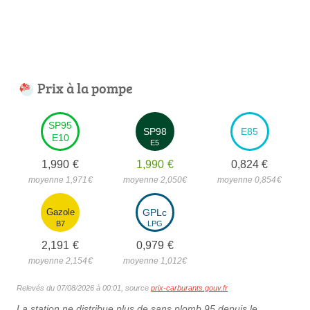
Prix à la pompe
SP95
SP98
E85
E10
E5
1,990
€
1,990
€
0,824
€
moyenne 1,971
€
moyenne 2,050
€
moyenne 0,854
€
Gazole
GPLc
B7
LPG
2,191
€
0,979
€
moyenne 2,154
€
moyenne 1,012
€
Relevés du 07/08/2026 à 00:01, source
prix-carburants.gouv.fr
La station ne distribue plus de sans plomb 95 depuis le