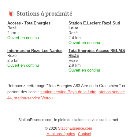
Stations à proximité
Access - TotalEnergies
Station E.Leclerc Rezé Sud
Rezé
Loire
2 km
Rezé
Ouvert en continu
2.4 km
Ouvert en continu
Intermarche Reze Les Nantes
TotalEnergies Access RELAIS
Rezé
REZE
2.5 km
Rezé
Ouvert en continu
2.9 km
Ouvert en continu
Retrouvez cette page "TotalEnergies A83 Aire de la Grassinière" en
partant des liens :
station-service Pays de la Loire
,
station-service
44
,
station-service Vertou
.
StationEssence.com, le plein de stations-service sur internet.
© 2026
StationEssence.com
Mentions légales
-
Contact