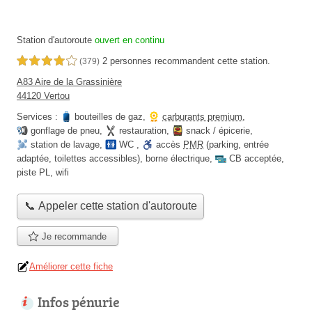
Station d'autoroute
ouvert en continu
2 personnes
recommandent
cette station.
4,0 étoiles sur 5
(379)
A83 Aire de la Grassinière
44120 Vertou
Services :
bouteilles de gaz
,
carburants premium
,
gonflage de pneu
,
restauration
,
snack / épicerie
,
station de lavage
,
WC
,
accès
PMR
(parking, entrée
adaptée, toilettes accessibles)
,
borne électrique
,
CB acceptée
,
piste PL
,
wifi
📞 Appeler cette station d'autoroute
Je recommande
Améliorer cette fiche
Infos pénurie