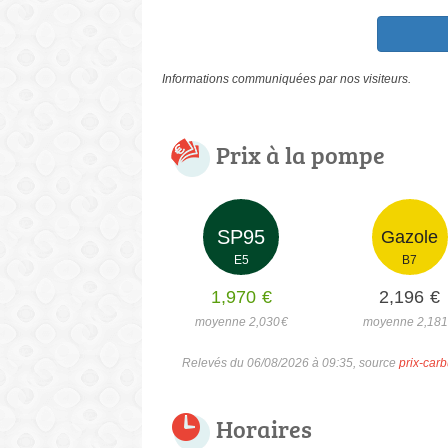
Informations communiquées par nos visiteurs.
Prix à la pompe
SP95
Gazole
E5
B7
1,970
€
2,196
€
moyenne 2,030
€
moyenne 2,18
Relevés du 06/08/2026 à 09:35, source
prix-carb
Horaires