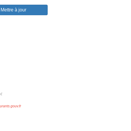
Mettre à jour
1
€
urants.gouv.fr