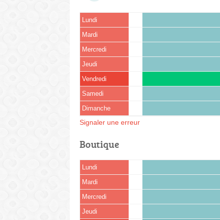
Lundi
Mardi
Mercredi
Jeudi
Vendredi
Samedi
Dimanche
Signaler une erreur
Boutique
Lundi
Mardi
Mercredi
Jeudi