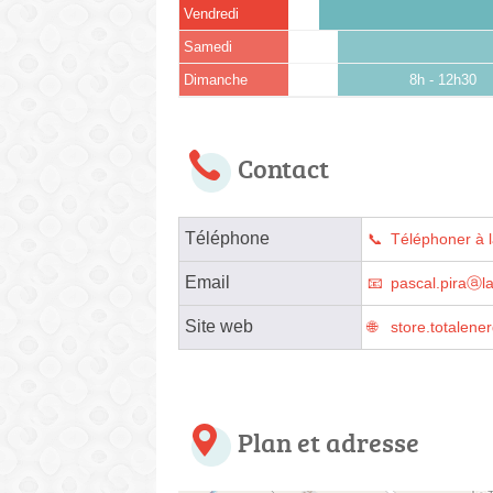
Vendredi
Samedi
Dimanche
8h - 12h30
Contact
Téléphone
Téléphoner à l
Email
pascal.piraⓐl
Site web
store.totalene
Plan et adresse