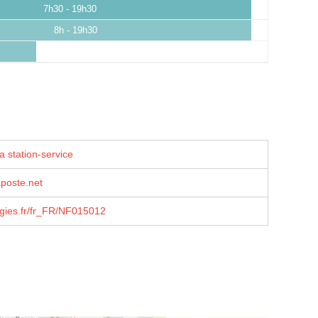
7h30 - 19h30
8h - 19h30
a station-service
aposte.net
rgies.fr/fr_FR/NF015012