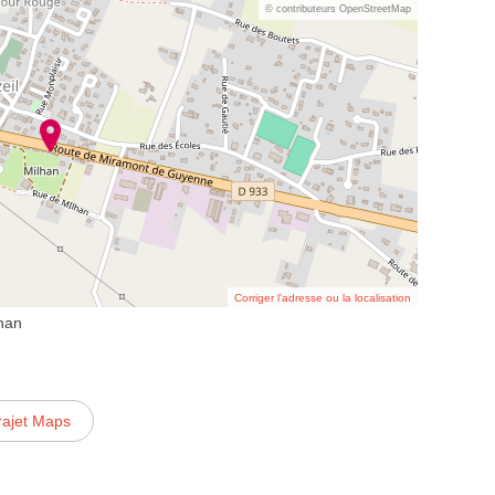
© contributeurs OpenStreetMap
Corriger l’adresse ou la localisation
han
rajet Maps