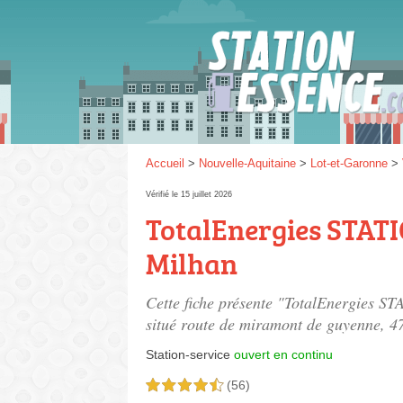
Gaz
SP 9
Accueil
>
Nouvelle-Aquitaine
>
Lot-et-Garonne
>
Vérifié le 15 juillet 2026
TotalEnergies STAT
SP 9
Milhan
Cette fiche présente "TotalEnergies S
situé
route de miramont de guyenne
, 4
Station-service
ouvert en continu
(56)
4,5 étoiles sur 5