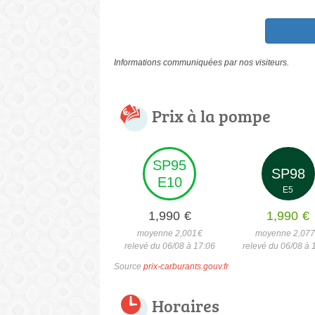
Informations communiquées par nos visiteurs.
Prix à la pompe
SP95
SP98
E10
E5
1,990
€
1,990
€
moyenne 2,001
€
moyenne 2,07
relevé du 06/08 à 17:06
relevé du 06/08 à 
Source
prix-carburants.gouv.fr
Horaires