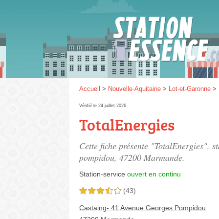
Gaz
SP 9
Accueil
>
Nouvelle-Aquitaine
>
Lot-et-Garonne
>
Vérifié le 24 juillet 2026
TotalEnergies
SP 9
Cette fiche présente "TotalEnergies", s
pompidou
, 47200 Marmande.
Station-service
ouvert en continu
(43)
3,5 étoiles sur 5
Castaing- 41 Avenue Georges Pompidou