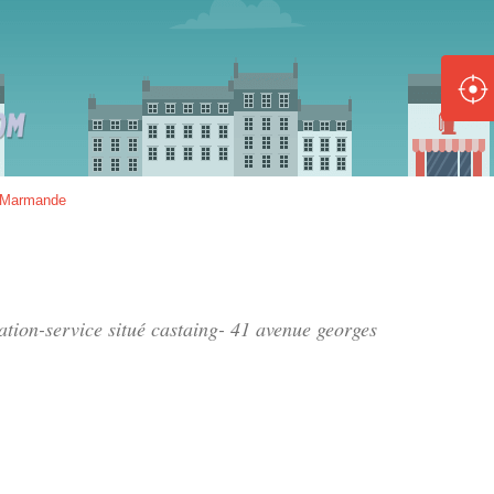
ole :
Disponible
Épuisé
8 :
Marmande
Disponible
Épuisé
5 :
tation-service situé
castaing- 41 avenue georges
Disponible
Épuisé
Fe