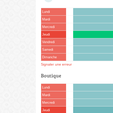
Lundi
Mardi
Mercredi
Jeudi
Vendredi
Samedi
Dimanche
Signaler une erreur
Boutique
Lundi
Mardi
Mercredi
Jeudi