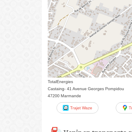
TotalEnergies
Castaing- 41 Avenue Georges Pompidou
47200 Marmande
Trajet Waze
T