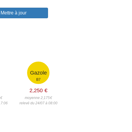
Mettre à jour
Gazole
B7
2,250
€
7
€
moyenne 2,175
€
17:06
relevé du 24/07 à 08:00