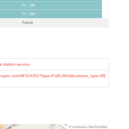
7h - 19h
7h - 19h
Fermé
a station-service
lenergies.com/NF024352?type=FUELING&business_type=RE
© contributeurs OpenStreetMap