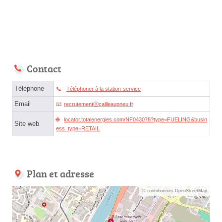
Contact
Téléphone
Téléphoner à la station-service
Email
recrutementⓐcailleaupneu.fr
locator.totalenergies.com/NF043078?type=FUELING&busin
Site web
ess_type=RETAIL
Plan et adresse
© contributeurs OpenStreetMap