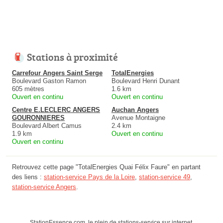
Stations à proximité
Carrefour Angers Saint Serge
TotalEnergies
Boulevard Gaston Ramon
Boulevard Henri Dunant
605 mètres
1.6 km
Ouvert en continu
Ouvert en continu
Centre E.LECLERC ANGERS
Auchan Angers
GOURONNIERES
Avenue Montaigne
Boulevard Albert Camus
2.4 km
1.9 km
Ouvert en continu
Ouvert en continu
Retrouvez cette page "TotalEnergies Quai Félix Faure" en partant
des liens :
station-service Pays de la Loire
,
station-service 49
,
station-service Angers
.
StationEssence.com, le plein de stations-service sur internet.