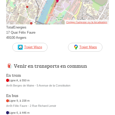
Corriger l’adresse ou la localisation
TotalEnergies
17 Quai Félix Faure
49100 Angers
Trajet Waze
Trajet Maps
Venir en transports en commun
En tram
Ligne A, à 550 m
Arrêt Berges de Maine - 5 Avenue de la Constitution
En bus
Ligne 9, à 158 m
Arrêt Félix Faure - 2 Rue Richard Lenoir
Ligne 6, à 446 m