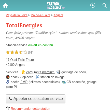
Gazole :
Pays de la Loire
>
Maine-et-Loire
>
Angers
TotalEnergies
Disponible
Épuisé
Cette fiche présente "TotalEnergies", station-service situé
quai félix
SP 98 :
faure
, 49100 Angers.
Disponible
Épuisé
Station-service
ouvert en continu
3,5 étoiles sur 5
(63)
SP 95 :
17 Quai Félix Faure
Disponible
Épuisé
49100 Angers
Services :
carburants premium
,
gonflage de pneu
,
snack / épicerie
,
station de lavage
,
accès
PMR
(toilettes accessibles)
,
CB acceptée
,
garage
,
piste PL
Fermer
📞 Appeler cette station-service
Recommander cette station