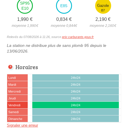
SP95
E85
Gazole
E10
B7
1,990
€
0,834
€
2,190
€
moyenne 1,990
€
moyenne 0,844
€
moyenne 2,160
€
Relevés du 07/08/2026 à 11:26, source
prix-carburants.gouv.fr
La station ne distribue plus de sans plomb 95 depuis le
13/06/2026.
Horaires
Lundi
24h/24
Mardi
24h/24
Mercredi
24h/24
Jeudi
24h/24
Vendredi
24h/24
Samedi
24h/24
Dimanche
24h/24
Signaler une erreur