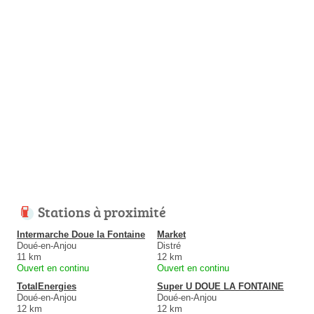
Stations à proximité
Intermarche Doue la Fontaine
Market
Doué-en-Anjou
Distré
11 km
12 km
Ouvert en continu
Ouvert en continu
TotalEnergies
Super U DOUE LA FONTAINE
Doué-en-Anjou
Doué-en-Anjou
12 km
12 km