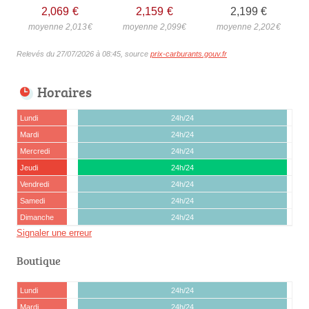
2,069
€
2,159
€
2,199
€
moyenne 2,013
€
moyenne 2,099
€
moyenne 2,202
€
Relevés du 27/07/2026 à 08:45, source
prix-carburants.gouv.fr
Horaires
Lundi
24h/24
Mardi
24h/24
Mercredi
24h/24
Jeudi
24h/24
Vendredi
24h/24
Samedi
24h/24
Dimanche
24h/24
Signaler une erreur
Boutique
Lundi
24h/24
Mardi
24h/24