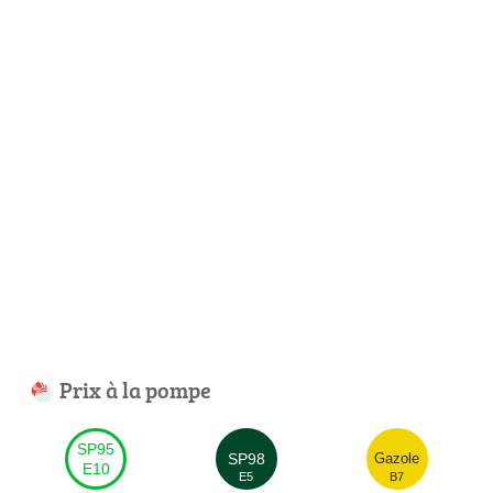
Prix à la pompe
SP95
SP98
Gazole
E10
E5
B7