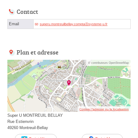
Contact
Email
superu.montreuilbellay.comptaⓐsysteme-u.fr
Plan et adresse
© contributeurs OpenStreetMap
Corriger l’adresse ou la localisation
Super U MONTREUIL BELLAY
Rue Estienvrin
49260 Montreuil-Bellay