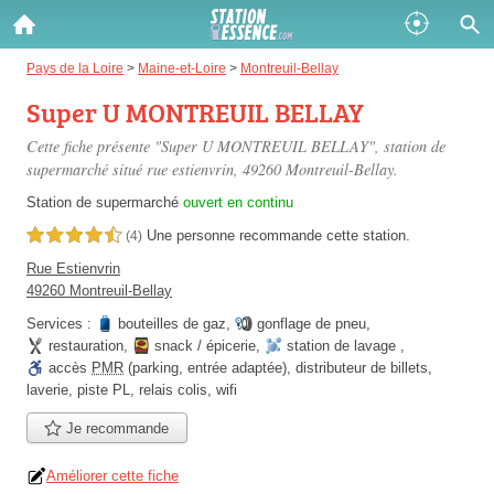
Gazole :
Pays de la Loire
>
Maine-et-Loire
>
Montreuil-Bellay
Super U MONTREUIL BELLAY
Disponible
Épuisé
Cette fiche présente "Super U MONTREUIL BELLAY", station de
SP 98 :
supermarché situé
rue estienvrin
, 49260 Montreuil-Bellay.
Disponible
Épuisé
Station de supermarché
ouvert en continu
Une personne
recommande
cette station.
4,5 étoiles sur 5
(4)
SP 95 :
Rue Estienvrin
Disponible
Épuisé
49260 Montreuil-Bellay
Services :
bouteilles de gaz
,
gonflage de pneu
,
restauration
,
snack / épicerie
,
station de lavage
,
accès
PMR
(parking, entrée adaptée)
,
distributeur de billets
,
laverie
,
piste PL
,
relais colis
,
wifi
Je recommande
Fermer
Améliorer cette fiche