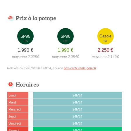
Prix à la pompe
SP95
SP98
Gazole
E5
E5
B7
1,990
€
1,990
€
2,250
€
moyenne 2,028
€
moyenne 2,084
€
moyenne 2,149
€
Relevés du 17/07/2026 à 08:54, source
prix-carburants.gouv.fr
Horaires
Lundi
24h/24
Mardi
24h/24
Mercredi
24h/24
Jeudi
24h/24
Vendredi
24h/24
Samedi
24h/24