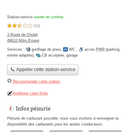
Station-service
ouvert en continu
2,5 étoiles sur 5
(13)
3 Route de Cholet
49610 Mûrs-Erigné
Services :
gonflage de pneu
,
WC
,
accès
PMR
(parking,
entrée adaptée)
,
CB acceptée
,
garage
📞 Appeler cette station-service
Recommander cette station
Améliorer cette fiche
Infos pénurie
Pénurie de carburant possible, nous vous invitons à renseigner la
disponibilité des carburants pour les autres conducteurs.