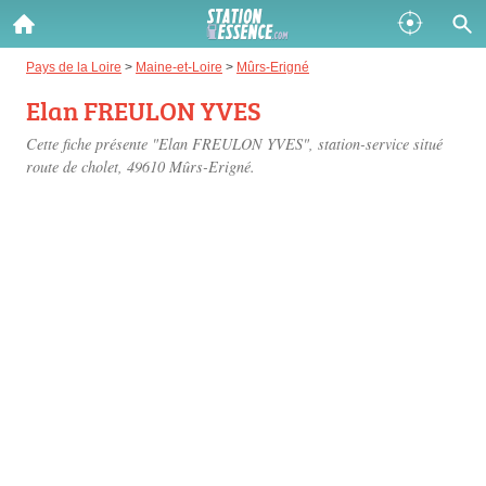
Gazole :
Pays de la Loire
>
Maine-et-Loire
>
Mûrs-Erigné
Elan FREULON YVES
Disponible
Épuisé
Cette fiche présente "Elan FREULON YVES", station-service situé
SP 98 :
route de cholet
, 49610 Mûrs-Erigné.
Disponible
Épuisé
SP 95 :
Disponible
Épuisé
Fermer