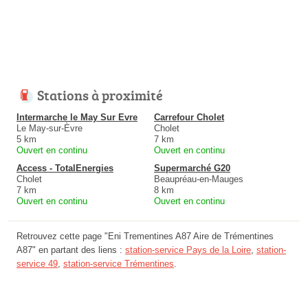
Stations à proximité
Intermarche le May Sur Evre
Carrefour Cholet
Le May-sur-Èvre
Cholet
5 km
7 km
Ouvert en continu
Ouvert en continu
Access - TotalEnergies
Supermarché G20
Cholet
Beaupréau-en-Mauges
7 km
8 km
Ouvert en continu
Ouvert en continu
Retrouvez cette page "Eni Trementines A87 Aire de Trémentines
A87" en partant des liens :
station-service Pays de la Loire
,
station-
service 49
,
station-service Trémentines
.