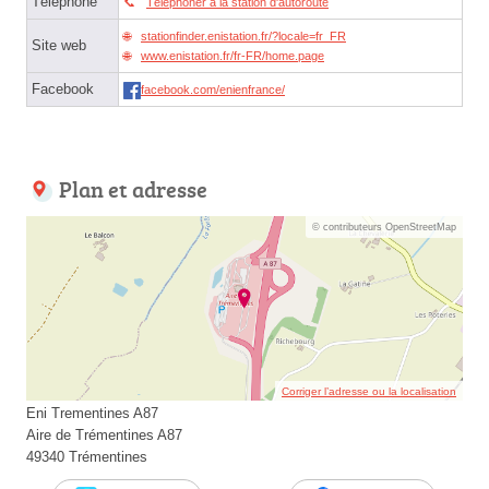
Téléphone
Téléphoner à la station d'autoroute
stationfinder.enistation.fr/?locale=fr_FR
Site web
www.enistation.fr/fr-FR/home.page
Facebook
facebook.com/enienfrance/
Plan et adresse
© contributeurs OpenStreetMap
Corriger l’adresse ou la localisation
Eni Trementines A87
Aire de Trémentines A87
49340 Trémentines