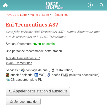
Gazole :
Pays de la Loire
>
Maine-et-Loire
>
Trémentines
Eni Trementines A87
Disponible
Épuisé
Cette fiche présente "Eni Trementines A87", station d'autoroute situé
SP 98 :
aire de trémentines a87
, 49340 Trémentines.
Disponible
Épuisé
Station d'autoroute
ouvert en continu
Une personne
recommande
cette station.
SP 95 :
Aire de Trémentines A87
Disponible
Épuisé
49340 Trémentines
Services :
gonflage de pneu
,
restauration
,
snack / épicerie
,
WC
,
accès
PMR
(toilettes accessibles)
,
CB acceptée
,
piste PL
📞 Appeler cette station d'autoroute
Fermer
Je recommande