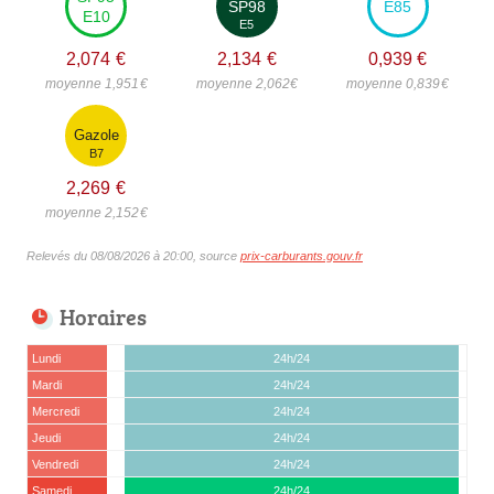
SP98
E85
E10
E5
2,074
€
2,134
€
0,939
€
moyenne 1,951
€
moyenne 2,062
€
moyenne 0,839
€
Gazole
B7
2,269
€
moyenne 2,152
€
Relevés du 08/08/2026 à 20:00, source
prix-carburants.gouv.fr
Horaires
Lundi
24h/24
Mardi
24h/24
Mercredi
24h/24
Jeudi
24h/24
Vendredi
24h/24
Samedi
24h/24