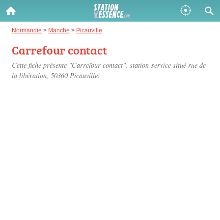
Gazole :
Normandie
>
Manche
>
Picauville
Carrefour contact
Disponible
Épuisé
Cette fiche présente "Carrefour contact", station-service situé
rue de
SP 98 :
la libération
, 50360 Picauville.
Disponible
Épuisé
SP 95 :
Disponible
Épuisé
Fermer