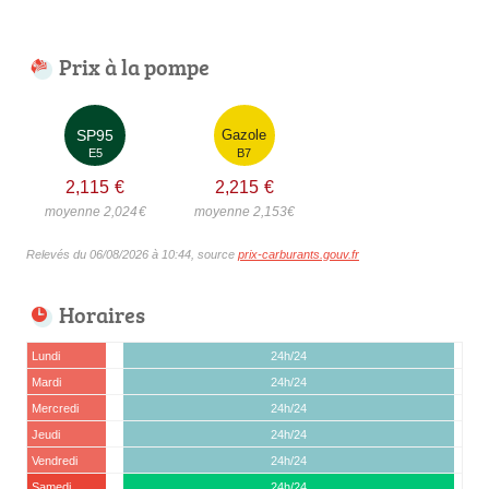
Prix à la pompe
SP95
Gazole
E5
B7
2,115
€
2,215
€
moyenne 2,024
€
moyenne 2,153
€
Relevés du 06/08/2026 à 10:44, source
prix-carburants.gouv.fr
Horaires
Lundi
24h/24
Mardi
24h/24
Mercredi
24h/24
Jeudi
24h/24
Vendredi
24h/24
Samedi
24h/24